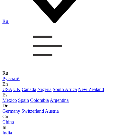
Ru
Ru
Русский
En
USA
UK
Canada
Nigeria
South Africa
New Zealand
Es
Mexico
Spain
Colombia
Argentina
De
Germany
Switzerland
Austria
Cn
China
In
India