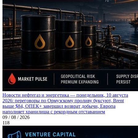
Новости нефтегаз и энергетика — понедельник, 10 августа
2026: переговоры по Ормузскому проливу буксуют, Brent
выше $84, ОПЕК+ завершил возврат добычи, Европа
наполняет хранилища с рекордным отставанием
09 / 08 / 2026
118