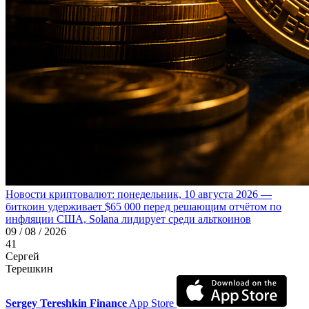
Новости криптовалют: понедельник, 10 августа 2026 —
биткоин удерживает $65 000 перед решающим отчётом по
инфляции США, Solana лидирует среди альткоинов
09 / 08 / 2026
41
Сергей
Терешкин
Sergey Tereshkin Finance
App Store