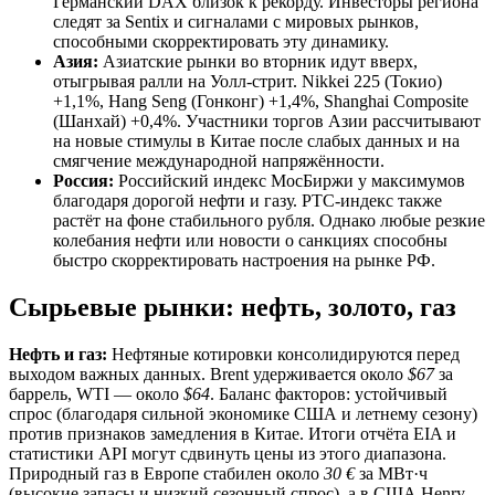
Германский DAX близок к рекорду. Инвесторы региона
следят за Sentix и сигналами с мировых рынков,
способными скорректировать эту динамику.
Азия:
Азиатские рынки во вторник идут вверх,
отыгрывая ралли на Уолл-стрит. Nikkei 225 (Токио)
+1,1%, Hang Seng (Гонконг) +1,4%, Shanghai Composite
(Шанхай) +0,4%. Участники торгов Азии рассчитывают
на новые стимулы в Китае после слабых данных и на
смягчение международной напряжённости.
Россия:
Российский индекс МосБиржи у максимумов
благодаря дорогой нефти и газу. РТС-индекс также
растёт на фоне стабильного рубля. Однако любые резкие
колебания нефти или новости о санкциях способны
быстро скорректировать настроения на рынке РФ.
Сырьевые рынки: нефть, золото, газ
Нефть и газ:
Нефтяные котировки консолидируются перед
выходом важных данных. Brent удерживается около
$67
за
баррель, WTI — около
$64
. Баланс факторов: устойчивый
спрос (благодаря сильной экономике США и летнему сезону)
против признаков замедления в Китае. Итоги отчёта EIA и
статистики API могут сдвинуть цены из этого диапазона.
Природный газ в Европе стабилен около
30 €
за МВт·ч
(высокие запасы и низкий сезонный спрос), а в США Henry