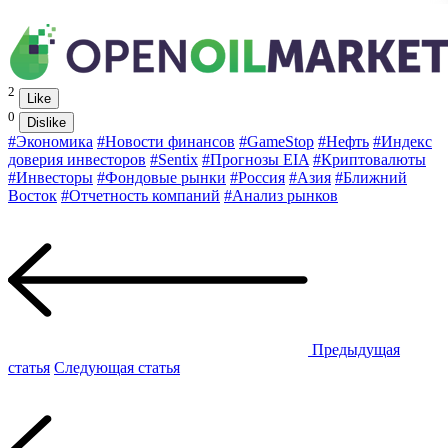
2
Like
0
Dislike
#Экономика
#Новости финансов
#GameStop
#Нефть
#Индекс
доверия инвесторов
#Sentix
#Прогнозы EIA
#Криптовалюты
#Инвесторы
#Фондовые рынки
#Россия
#Азия
#Ближний
Восток
#Отчетность компаний
#Анализ рынков
Предыдущая
статья
Следующая статья