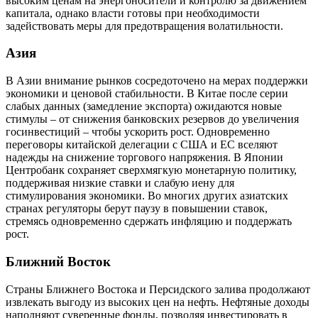
высоким ценам на энергоносители и контролю за движением
капитала, однако власти готовы при необходимости
задействовать меры для предотвращения волатильности.
Азия
В Азии внимание рынков сосредоточено на мерах поддержки
экономики и ценовой стабильности. В Китае после серии
слабых данных (замедление экспорта) ожидаются новые
стимулы – от снижения банковских резервов до увеличения
госинвестиций – чтобы ускорить рост. Одновременно
переговоры китайской делегации с США и ЕС вселяют
надежды на снижение торгового напряжения. В Японии
Центробанк сохраняет сверхмягкую монетарную политику,
поддерживая низкие ставки и слабую иену для
стимулирования экономики. Во многих других азиатских
странах регуляторы берут паузу в повышении ставок,
стремясь одновременно сдержать инфляцию и поддержать
рост.
Ближний Восток
Страны Ближнего Востока и Персидского залива продолжают
извлекать выгоду из высоких цен на нефть. Нефтяные доходы
наполняют суверенные фонды, позволяя инвестировать в