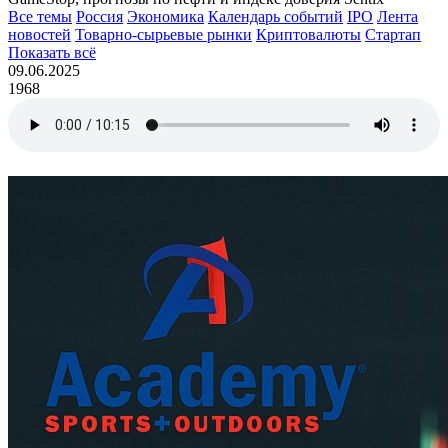
Все темы
Россия
Экономика
Календарь событий
IPO
Лента
новостей
Товарно-сырьевые рынки
Криптовалюты
Стартап
Показать всё
09.06.2025
1968