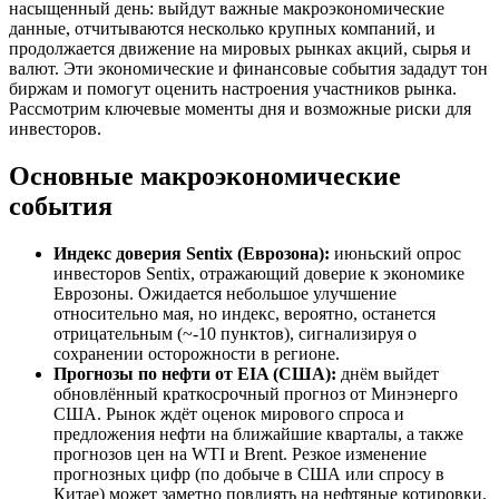
насыщенный день: выйдут важные макроэкономические
данные, отчитываются несколько крупных компаний, и
продолжается движение на мировых рынках акций, сырья и
валют. Эти экономические и финансовые события зададут тон
биржам и помогут оценить настроения участников рынка.
Рассмотрим ключевые моменты дня и возможные риски для
инвесторов.
Основные макроэкономические
события
Индекс доверия Sentix (Еврозона):
июньский опрос
инвесторов Sentix, отражающий доверие к экономике
Еврозоны. Ожидается небольшое улучшение
относительно мая, но индекс, вероятно, останется
отрицательным (~-10 пунктов), сигнализируя о
сохранении осторожности в регионе.
Прогнозы по нефти от EIA (США):
днём выйдет
обновлённый краткосрочный прогноз от Минэнерго
США. Рынок ждёт оценок мирового спроса и
предложения нефти на ближайшие кварталы, а также
прогнозов цен на WTI и Brent. Резкое изменение
прогнозных цифр (по добыче в США или спросу в
Китае) может заметно повлиять на нефтяные котировки.