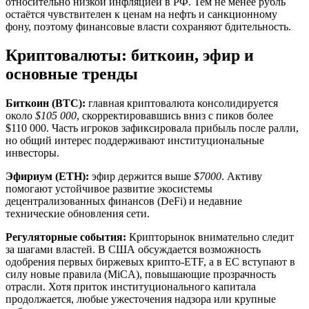
относительно низкой инфляцией в РФ. Тем не менее рубль
остаётся чувствителен к ценам на нефть и санкционному
фону, поэтому финансовые власти сохраняют бдительность.
Криптовалюты: биткоин, эфир и
основные тренды
Биткоин (BTC):
главная криптовалюта консолидируется
около
$105 000
, скорректировавшись вниз с пиков более
$110 000. Часть игроков зафиксировала прибыль после ралли,
но общий интерес поддерживают институциональные
инвесторы.
Эфириум (ETH):
эфир держится выше
$7000
. Активу
помогают устойчивое развитие экосистемы
децентрализованных финансов (DeFi) и недавние
технические обновления сети.
Регуляторные события:
Крипторынок внимательно следит
за шагами властей. В США обсуждается возможность
одобрения первых биржевых крипто-ETF, а в ЕС вступают в
силу новые правила (MiCA), повышающие прозрачность
отрасли. Хотя приток институционального капитала
продолжается, любые ужесточения надзора или крупные