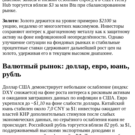
Hub торгуется вблизи
$3
за млн Btu при сбалансированном
рынке.
Золото:
Золото держится на уровне примерно
$2100
за
унцию, недалеко от многолетних максимумов. Инвесторы
сохраняют интерес к драгоценному металлу как к защитному
активу на фоне инфляционной неопределённости. Однако
улучшение ситуации на фондовых рынках и стабильные
процентные ставки сдерживают дальнейший рост цен на
золото, удерживая его в текущем высоком диапазоне.
Валютный рынок: доллар, евро, юань,
рубль
Доллар США демонстрирует небольшое ослабление (индекс
DXY снижается) на фоне роста интереса к рисковым активам
и ожидания завтрашних данных по инфляции в США. Евро
укрепился до ~
$1,10
на фоне слабости доллара. Китайский
юань стабилен около
7,0
CNY за $1: инвесторы ожидают от
властей КНР дополнительных стимулов после слабых
экономических данных, но серьёзного ослабления юаня не
происходит. Российский рубль торгуется вблизи
82
руб. за $1,
поддерживаемый высокими экспортными доходами и