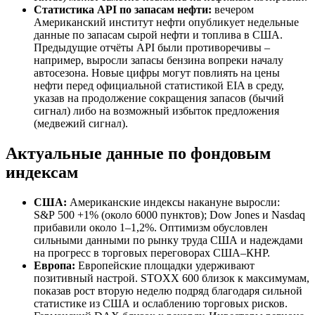
Статистика API по запасам нефти:
вечером
Американский институт нефти опубликует недельные
данные по запасам сырой нефти и топлива в США.
Предыдущие отчёты API были противоречивы –
например, выросли запасы бензина вопреки началу
автосезона. Новые цифры могут повлиять на цены
нефти перед официальной статистикой EIA в среду,
указав на продолжение сокращения запасов (бычий
сигнал) либо на возможный избыток предложения
(медвежий сигнал).
Актуальные данные по фондовым
индексам
США:
Американские индексы накануне выросли:
S&P 500 +1% (около 6000 пунктов); Dow Jones и Nasdaq
прибавили около 1–1,2%. Оптимизм обусловлен
сильными данными по рынку труда США и надеждами
на прогресс в торговых переговорах США–КНР.
Европа:
Европейские площадки удерживают
позитивный настрой. STOXX 600 близок к максимумам,
показав рост вторую неделю подряд благодаря сильной
статистике из США и ослаблению торговых рисков.