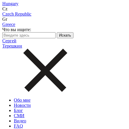
Hungary
Cz
Czech Republic
Gr
Greece
Что вы ищите:
Сергей
Терешкин
Обо мне
Новости
Блог
СМИ
Видео
FAQ