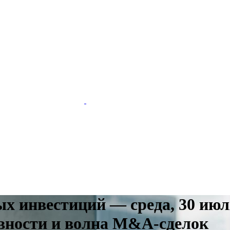
х инвестиций — среда, 30 июля
вности и волна M&A-сделок