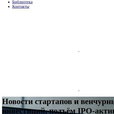
Библиотека
Контакты
Новости стартапов и венчурны
инвестиций, подъём IPO-акти