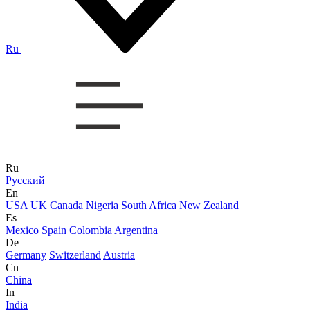
Ru
Ru
Русский
En
USA
UK
Canada
Nigeria
South Africa
New Zealand
Es
Mexico
Spain
Colombia
Argentina
De
Germany
Switzerland
Austria
Cn
China
In
India