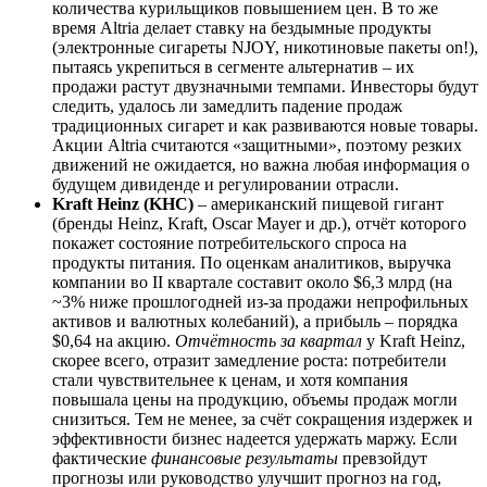
количества курильщиков повышением цен. В то же
время Altria делает ставку на бездымные продукты
(электронные сигареты NJOY, никотиновые пакеты on!),
пытаясь укрепиться в сегменте альтернатив – их
продажи растут двузначными темпами. Инвесторы будут
следить, удалось ли замедлить падение продаж
традиционных сигарет и как развиваются новые товары.
Акции Altria считаются «защитными», поэтому резких
движений не ожидается, но важна любая информация о
будущем дивиденде и регулировании отрасли.
Kraft Heinz (KHC)
– американский пищевой гигант
(бренды Heinz, Kraft, Oscar Mayer и др.), отчёт которого
покажет состояние потребительского спроса на
продукты питания. По оценкам аналитиков, выручка
компании во II квартале составит около $6,3 млрд (на
~3% ниже прошлогодней из-за продажи непрофильных
активов и валютных колебаний), а прибыль – порядка
$0,64 на акцию.
Отчётность за квартал
у Kraft Heinz,
скорее всего, отразит замедление роста: потребители
стали чувствительнее к ценам, и хотя компания
повышала цены на продукцию, объемы продаж могли
снизиться. Тем не менее, за счёт сокращения издержек и
эффективности бизнес надеется удержать маржу. Если
фактические
финансовые результаты
превзойдут
прогнозы или руководство улучшит прогноз на год,