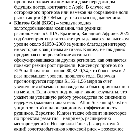
прочном положении компании даже перед лицом
будущих потерь контракта с Apple. В случае же
осторожного прогноза или намёков на сокращение доли
рынка акции QCOM могут оказаться под давлением.
Kinross Gold (KGC)
– международная
золотодобывающая компания, чьи рудники
расположены в США, Бразилии, Западной Африке. 2025
год благоприятен для золота: цены держатся на высоком
уровне около $1950–2000 за унцию благодаря интересу
инвесторов к защитным активам. Kinross, не так давно
продавшая свои российские активы и
сфокусировавшаяся на других регионах, как ожидается,
покажет резкий рост прибыли. Консенсус-прогноз по
EPS на II квартал – около $0,32–0,34, что более чем в 2
раза превышает уровень прошлого года. Выручка
прогнозируется порядка $1,55–1,56 млрд за счет
увеличения объемов производства и благоприятных цен
на металл. Если отчет подтвердит такие результаты, это
укажет на успешную работу руководства по снижению
издержек (важный показатель – All-in Sustaining Cost на
унцию золота) и на операционную эффективность
рудников. Вероятно, Kinross также обновит инвесторов
по проектам развития – например, расширению
месторождений в Неваде или Гане. Для держателей
акций золотодобытчиков ключевой риск – возможное