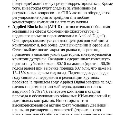
полугодие) акции могут резко скорректироваться. Кроме
того, инвесторы будут следить за упоминанием
регуляторных вопросов – в США активно обсуждается
регулирование крипто-трейдинга, и любые
комментарии компании на эту тему важны.
Applied Blockchain (APLD)
– относительно небольшая
компания из сферы блокчейн-инфраструктуры (с
недавнего времени переименована в Applied Digital).
Она предоставляет услуги дата-центров для майнинга
криптовалют и, все более, для вычислений в сфере ИИ.
Отчет выйдет после закрытия рынка и, вероятно,
привлечет внимание узкой аудитории, интересующейся
криптоиндустрией. Ожидания сдержанные: консенсус-
прогноз – убыток около -$0,16 на акцию (против -$0,36
годом ранее) при выручке порядка $37 млн, что даже на
13–15% меньше, чем год назад. Падение доходов год к
году связано с перерывом в реализации крупных
проектов: в прошлом году Applied Digital завершила ряд
сделок по размещению майнеров, давших всплеск
выручки (+98% г/г), теперь же компания в стадии
перехода к обслуживанию облачных ИИ-вычислений и
ждет новых контрактов. Инвесторы в этом
высокорискованном активе хотят услышать две вещи:
планы по расширению мощностей (строительство
новых центров обработки данных для клиентов из мира