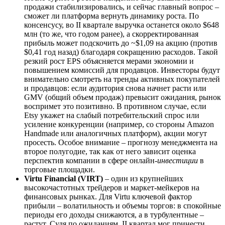
продажи стабилизировались, и сейчас главный вопрос –
сможет ли платформа вернуть динамику роста. По
консенсусу, во II квартале выручка останется около $648
млн (то же, что годом ранее), а скорректированная
прибыль может подскочить до ~$1,09 на акцию (против
$0,41 год назад) благодаря сокращению расходов. Такой
резкий рост EPS объясняется мерами экономии и
повышением комиссий для продавцов. Инвесторы будут
внимательно смотреть на тренды активных покупателей
и продавцов: если аудитория снова начнет расти или
GMV (общий объем продаж) превысит ожидания, рынок
воспримет это позитивно. В противном случае, если
Etsy укажет на слабый потребительский спрос или
усиление конкуренции (например, со стороны Amazon
Handmade или аналогичных платформ), акции могут
просесть. Особое внимание – прогнозу менеджмента на
второе полугодие, так как от него зависит оценка
перспектив компании в сфере онлайн-
инвестиции
в
торговые площадки.
Virtu Financial (VIRT)
– один из крупнейших
высокочастотных трейдеров и маркет-мейкеров на
финансовых рынках. Для Virtu ключевой фактор
прибыли – волатильность и объемы торгов: в спокойные
периоды его доходы снижаются, а в турбулентные –
растут. Судя по ожиданиям, II квартал мог принести