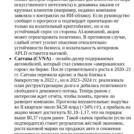
искусственного интеллекта) и динамика заказов от
крупных клиентов (например, недавно компания
заявляла о контрактах на ИИ-облако). Если руководство
сообщит о прогрессе и подтвердит ориентацию не
только на волатильный криптобизнес, но и на
устойчивый спрос со стороны AI-компаний, акция
может отреагировать позитивно. В противном случае,
слабый отчет усилит опасения относительно
устойчивости бизнеса, и волатильность котировок
APLD останется высокой.
Carvana (CVNA)
– онлайн-дилер подержанных
автомобилей, который стал символом «американских
горок» на бирже. После стремительного роста в 2020–21
гг. Carvana пережила кризис и была близка к
банкротству в 2022 г., но в 2023–2024 гг. реализовала
план реструктуризации долга и добилась позитивного
свободного денежного потока. Теперь рынок с
интересом ждет отчёта, чтобы понять, прочен ли
разворот компании. Прогнозы внушительные: выручка
во II квартале около $4,58 млрд (+34% г/г), а прибыль на
акцию может достигнуть $1,10–1,17, что на порядок
выше $0,37 годом ранее. Такой скачок прибыли (если он
подтвердится) станет результатом жёсткой экономии,
роста валовой маржи на продажах авто и снижения
процентных расходов после реструктуризации части