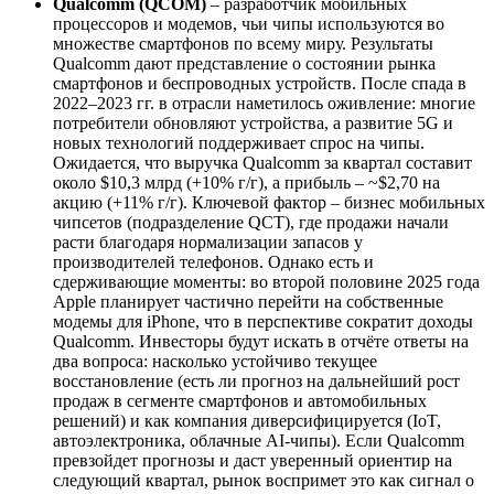
Qualcomm (QCOM)
– разработчик мобильных
процессоров и модемов, чьи чипы используются во
множестве смартфонов по всему миру. Результаты
Qualcomm дают представление о состоянии рынка
смартфонов и беспроводных устройств. После спада в
2022–2023 гг. в отрасли наметилось оживление: многие
потребители обновляют устройства, а развитие 5G и
новых технологий поддерживает спрос на чипы.
Ожидается, что выручка Qualcomm за квартал составит
около $10,3 млрд (+10% г/г), а прибыль – ~$2,70 на
акцию (+11% г/г). Ключевой фактор – бизнес мобильных
чипсетов (подразделение QCT), где продажи начали
расти благодаря нормализации запасов у
производителей телефонов. Однако есть и
сдерживающие моменты: во второй половине 2025 года
Apple планирует частично перейти на собственные
модемы для iPhone, что в перспективе сократит доходы
Qualcomm. Инвесторы будут искать в отчёте ответы на
два вопроса: насколько устойчиво текущее
восстановление (есть ли прогноз на дальнейший рост
продаж в сегменте смартфонов и автомобильных
решений) и как компания диверсифицируется (IoT,
автоэлектроника, облачные AI-чипы). Если Qualcomm
превзойдет прогнозы и даст уверенный ориентир на
следующий квартал, рынок воспримет это как сигнал о