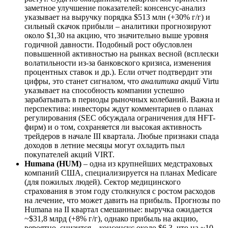
заметное улучшение показателей: консенсус-анализ
указывает на выручку порядка $513 млн (+30% г/г) и
сильный скачок прибыли – аналитики прогнозируют
около $1,30 на акцию, что значительно выше уровня
годичной давности. Подобный рост обусловлен
повышенной активностью на рынках весной (всплески
волатильности из-за банковского кризиса, изменения
процентных ставок и др.). Если отчет подтвердит эти
цифры, это станет сигналом, что
аналитика акций
Virtu
указывает на способность компании успешно
зарабатывать в периоды рыночных колебаний. Важна и
перспектива: инвесторы ждут комментариев о планах
регулирования (SEC обсуждала ограничения для HFT-
фирм) и о том, сохраняется ли высокая активность
трейдеров в начале III квартала. Любые признаки спада
доходов в летние месяцы могут охладить пыл
покупателей акций VIRT.
Humana (HUM)
– одна из крупнейших медстраховых
компаний США, специализируется на планах Medicare
(для пожилых людей). Сектор медицинского
страхования в этом году столкнулся с ростом расходов
на лечение, что может давить на прибыль. Прогнозы по
Humana на II квартал смешанные: выручка ожидается
~$31,8 млрд (+8% г/г), однако прибыль на акцию,
вероятно, снизится – консенсус около $6,3, что на ~10–