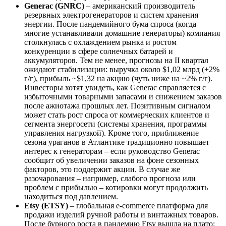
Generac (GNRC)
– американский производитель
резервных электрогенераторов и систем хранения
энергии. После пандемийного бума спроса (когда
многие устанавливали домашние генераторы) компания
столкнулась с охлаждением рынка и ростом
конкуренции в сфере солнечных батарей и
аккумуляторов. Тем не менее, прогнозы на II квартал
ожидают стабилизации: выручка около $1,02 млрд (+2%
г/г), прибыль ~$1,32 на акцию (чуть ниже на ~2% г/г).
Инвесторы хотят увидеть, как Generac справляется с
избыточными товарными запасами и снижением заказов
после ажиотажа прошлых лет. Позитивным сигналом
может стать рост спроса от коммерческих клиентов и
сегмента энергосети (системы хранения, программы
управления нагрузкой). Кроме того, приближение
сезона ураганов в Атлантике традиционно повышает
интерес к генераторам – если руководство Generac
сообщит об увеличении заказов на фоне сезонных
факторов, это поддержит акции. В случае же
разочарования – например, слабого прогноза или
проблем с прибылью – котировки могут продолжить
находиться под давлением.
Etsy (ETSY)
– глобальная e-commerce платформа для
продажи изделий ручной работы и винтажных товаров.
После бурного роста в пандемию Etsy вышла на плато: