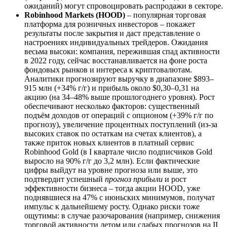
ожиданий) могут спровоцировать распродажи в секторе.
Robinhood Markets (HOOD)
– популярная торговая
платформа для розничных инвесторов – покажет
результаты после закрытия и даст представление о
настроениях индивидуальных трейдеров. Ожидания
весьма высоки: компания, пережившая спад активности
в 2022 году, сейчас восстанавливается на фоне роста
фондовых рынков и интереса к криптовалютам.
Аналитики прогнозируют выручку в диапазоне $893–
915 млн (+34% г/г) и прибыль около $0,30–0,31 на
акцию (на 34–48% выше прошлогоднего уровня). Рост
обеспечивают несколько факторов: существенный
подъём доходов от операций с опционом (+39% г/г по
прогнозу), увеличение процентных поступлений (из-за
высоких ставок по остаткам на счетах клиентов), а
также приток новых клиентов в платный сервис
Robinhood Gold (в I квартале число подписчиков Gold
выросло на 90% г/г до 3,2 млн). Если фактические
цифры выйдут на уровне прогноза или выше, это
подтвердит успешный
прогноз прибыли
и рост
эффективности бизнеса – тогда акции HOOD, уже
поднявшиеся на 47% с июньских минимумов, получат
импульс к дальнейшему росту. Однако риски тоже
ощутимы: в случае разочарования (например, снижения
торговой активности летом или слабых прогнозов на II