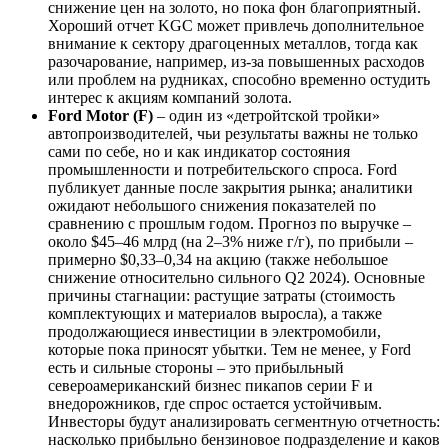
снижение цен на золото, но пока фон благоприятный.
Хороший отчет KGC может привлечь дополнительное
внимание к сектору драгоценных металлов, тогда как
разочарование, например, из-за повышенных расходов
или проблем на рудниках, способно временно остудить
интерес к акциям компаний золота.
Ford Motor (F)
– один из «детройтской тройки»
автопроизводителей, чьи результаты важны не только
сами по себе, но и как индикатор состояния
промышленности и потребительского спроса. Ford
публикует данные после закрытия рынка; аналитики
ожидают небольшого снижения показателей по
сравнению с прошлым годом. Прогноз по выручке –
около $45–46 млрд (на 2–3% ниже г/г), по прибыли –
примерно $0,33–0,34 на акцию (также небольшое
снижение относительно сильного Q2 2024). Основные
причины стагнации: растущие затраты (стоимость
комплектующих и материалов выросла), а также
продолжающиеся инвестиции в электромобили,
которые пока приносят убытки. Тем не менее, у Ford
есть и сильные стороны – это прибыльный
североамериканский бизнес пикапов серии F и
внедорожников, где спрос остается устойчивым.
Инвесторы будут анализировать сегментную отчетность:
насколько прибыльно бензиновое подразделение и каков