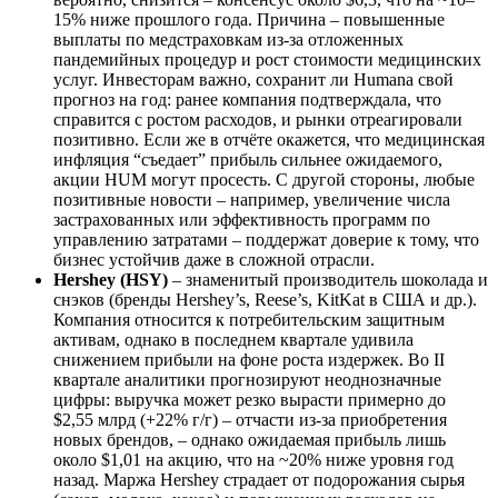
15% ниже прошлого года. Причина – повышенные
выплаты по медстраховкам из-за отложенных
пандемийных процедур и рост стоимости медицинских
услуг. Инвесторам важно, сохранит ли Humana свой
прогноз на год: ранее компания подтверждала, что
справится с ростом расходов, и рынки отреагировали
позитивно. Если же в отчёте окажется, что медицинская
инфляция “съедает” прибыль сильнее ожидаемого,
акции HUM могут просесть. С другой стороны, любые
позитивные новости – например, увеличение числа
застрахованных или эффективность программ по
управлению затратами – поддержат доверие к тому, что
бизнес устойчив даже в сложной отрасли.
Hershey (HSY)
– знаменитый производитель шоколада и
снэков (бренды Hershey’s, Reese’s, KitKat в США и др.).
Компания относится к потребительским защитным
активам, однако в последнем квартале удивила
снижением прибыли на фоне роста издержек. Во II
квартале аналитики прогнозируют неоднозначные
цифры: выручка может резко вырасти примерно до
$2,55 млрд (+22% г/г) – отчасти из-за приобретения
новых брендов, – однако ожидаемая прибыль лишь
около $1,01 на акцию, что на ~20% ниже уровня год
назад. Маржа Hershey страдает от подорожания сырья