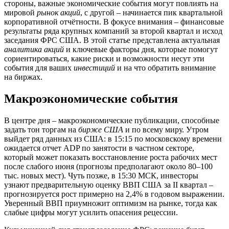
стороны, важные экономические события могут повлиять на
мировой
рынок акций
, с другой – начинается пик квартальной
корпоративной отчётности. В фокусе внимания – финансовые
результаты ряда крупных компаний за второй квартал и исход
заседания ФРС США. В этой статье представлена актуальная
аналитика акций
и ключевые факторы дня, которые помогут
сориентироваться, какие риски и возможности несут эти
события для ваших
инвестиций
и на что обратить внимание
на биржах.
Макроэкономические события
В центре дня – макроэкономические публикации, способные
задать тон торгам на
бирже США
и по всему миру. Утром
выйдет ряд данных из США: в 15:15 по московскому времени
ожидается отчет ADP по занятости в частном секторе,
который может показать восстановление роста рабочих мест
после слабого июня (прогнозы предполагают около 80–100
тыс. новых мест). Чуть позже, в 15:30 МСК, инвесторы
узнают предварительную оценку ВВП США за II квартал –
прогнозируется рост примерно на 2,4% в годовом выражении.
Уверенный ВВП приумножит оптимизм на рынке, тогда как
слабые цифры могут усилить опасения рецессии.