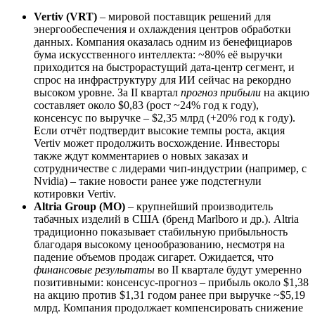
Vertiv (VRT)
– мировой поставщик решений для
энергообеспечения и охлаждения центров обработки
данных. Компания оказалась одним из бенефициаров
бума искусственного интеллекта: ~80% её выручки
приходится на быстрорастущий дата-центр сегмент, и
спрос на инфраструктуру для ИИ сейчас на рекордно
высоком уровне. За II квартал
прогноз прибыли
на акцию
составляет около $0,83 (рост ~24% год к году),
консенсус по выручке – $2,35 млрд (+20% год к году).
Если отчёт подтвердит высокие темпы роста, акция
Vertiv может продолжить восхождение. Инвесторы
также ждут комментариев о новых заказах и
сотрудничестве с лидерами чип-индустрии (например, с
Nvidia) – такие новости ранее уже подстегнули
котировки Vertiv.
Altria Group (MO)
– крупнейший производитель
табачных изделий в США (бренд Marlboro и др.). Altria
традиционно показывает стабильную прибыльность
благодаря высокому ценообразованию, несмотря на
падение объемов продаж сигарет. Ожидается, что
финансовые результаты
во II квартале будут умеренно
позитивными: консенсус-прогноз – прибыль около $1,38
на акцию против $1,31 годом ранее при выручке ~$5,19
млрд. Компания продолжает компенсировать снижение