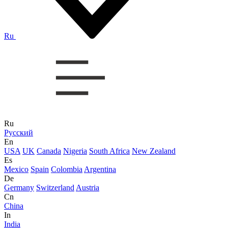
Ru
Ru
Русский
En
USA
UK
Canada
Nigeria
South Africa
New Zealand
Es
Mexico
Spain
Colombia
Argentina
De
Germany
Switzerland
Austria
Cn
China
In
India