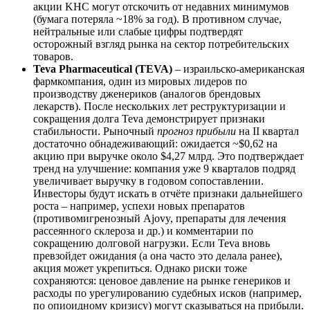
акции KHC могут отскочить от недавних минимумов
(бумага потеряла ~18% за год). В противном случае,
нейтральные или слабые цифры подтвердят
осторожный взгляд рынка на сектор потребительских
товаров.
Teva Pharmaceutical (TEVA)
– израильско-американская
фармкомпания, один из мировых лидеров по
производству дженериков (аналогов брендовых
лекарств). После нескольких лет реструктуризации и
сокращения долга Teva демонстрирует признаки
стабильности. Рыночный
прогноз прибыли
на II квартал
достаточно обнадеживающий: ожидается ~$0,62 на
акцию при выручке около $4,27 млрд. Это подтверждает
тренд на улучшение: компания уже 9 кварталов подряд
увеличивает выручку в годовом сопоставлении.
Инвесторы будут искать в отчёте признаки дальнейшего
роста – например, успехи новых препаратов
(противомигренозный Ajovy, препараты для лечения
рассеянного склероза и др.) и комментарии по
сокращению долговой нагрузки. Если Teva вновь
превзойдет ожидания (а она часто это делала ранее),
акция может укрепиться. Однако риски тоже
сохраняются: ценовое давление на рынке генериков и
расходы по урегулированию судебных исков (например,
по опиоидному кризису) могут сказываться на прибыли.