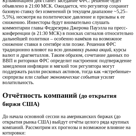
Кульминацией дня станет заседание ФРС: решение будет
объявлено в 21:00 МСК. Ожидается, что регулятор сохранит
базовую ставку без изменений (в текущем диапазоне ~5,25–
5,5%), несмотря на политическое давление и призывы к ее
снижению. Инвесторы будут внимательно слушать
комментарии главы Федрезерва Джерома Пауэлла на пресс-
конференции (в 21:30 МСК) в поисках сигналов относительно
дальнейшей политики – особенно намёков на возможное
снижение ставки в сентябре или позже. Решения ФРС
традиционно влияют на всю динамику
рынка акций
, курсы
валют и драгметаллов. Таким образом, сочетание данных по
ВВП и риторики ФРС определит настроения: подтверждение
замедления инфляции и мягкий тон регулятора могут
поддержать ралли рисковых активов, тогда как «ястребиные»
сюрпризы или слабые
экономические события
усилят
волатильность.
Отчётность компаний
(до открытия
биржи США)
До начала основной сессии на американских биржах (до
открытия рынка США) выйдут отчёты целого ряда крупных
компаний. Рассмотрим их прогнозы и возможное влияние на
котировки: