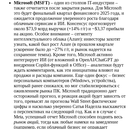
Microsoft (MSFT)
– один из столпов IT-индустрии –
также отчитается после закрытия рынка. Для Microsoft
это будет финальный квартал финансового 2025 года, и
ожидается продолжение уверенного роста благодаря
облачным сервисам и ИИ. Консенсус прогнозирует
около $73,9 млрд выручки (+14% г/г) и ~$3,37 прибыли
на акцию. Особое внимание – сегменту
интеллектуального облака (Azure): инвесторы захотят
узнать, какой был рост Azure (в прошлом квартале
ускорение было до ~27% г/г, и рынок надеется на
сохранение темпа). Кроме того, Microsoft активно
интегрирует ИИ (от вложений в OpenAI/ChatGPT до
внедрения Copilot-функций в Office) – аналитики будут
ждать комментариев, как эти инициативы влияют на
продажи и расходы компании. Еще один фокус – бизнес
персональных компьютеров (Windows, устройства),
который ранее снижался, но мог стабилизироваться с
оживлением рынка ПК. Microsoft традиционно дает
осторожный прогноз, и реакция акций будет зависеть от
того, превысят ли прогнозы Wall Street фактические
цифры и насколько уверенно Сатья Наделла выскажется
о перспективах на следующий год. Как и в случае с
Meta, успешный отчет Microsoft способен поднять весь
рынок акций
, тогда как любые намеки на замедление
(например, если облачный бизнес не оправдает