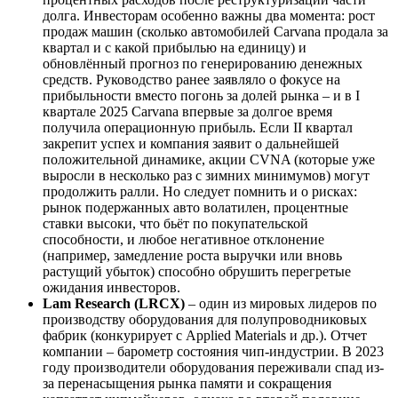
долга. Инвесторам особенно важны два момента: рост
продаж машин (сколько автомобилей Carvana продала за
квартал и с какой прибылью на единицу) и
обновлённый прогноз по генерированию денежных
средств. Руководство ранее заявляло о фокусе на
прибыльности вместо погонь за долей рынка – и в I
квартале 2025 Carvana впервые за долгое время
получила операционную прибыль. Если II квартал
закрепит успех и компания заявит о дальнейшей
положительной динамике, акции CVNA (которые уже
выросли в несколько раз с зимних минимумов) могут
продолжить ралли. Но следует помнить и о рисках:
рынок подержанных авто волатилен, процентные
ставки высоки, что бьёт по покупательской
способности, и любое негативное отклонение
(например, замедление роста выручки или вновь
растущий убыток) способно обрушить перегретые
ожидания инвесторов.
Lam Research (LRCX)
– один из мировых лидеров по
производству оборудования для полупроводниковых
фабрик (конкурирует с Applied Materials и др.). Отчет
компании – барометр состояния чип-индустрии. В 2023
году производители оборудования переживали спад из-
за перенасыщения рынка памяти и сокращения