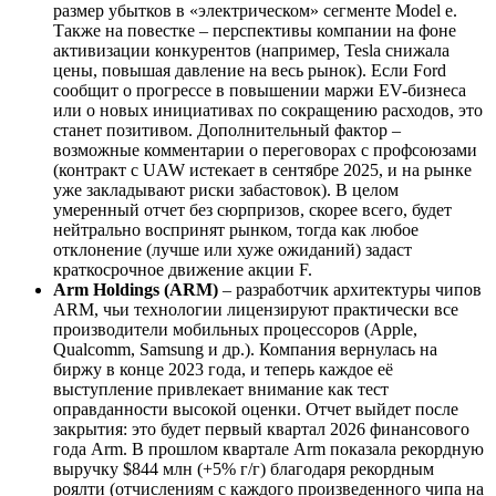
размер убытков в «электрическом» сегменте Model e.
Также на повестке – перспективы компании на фоне
активизации конкурентов (например, Tesla снижала
цены, повышая давление на весь рынок). Если Ford
сообщит о прогрессе в повышении маржи EV-бизнеса
или о новых инициативах по сокращению расходов, это
станет позитивом. Дополнительный фактор –
возможные комментарии о переговорах с профсоюзами
(контракт с UAW истекает в сентябре 2025, и на рынке
уже закладывают риски забастовок). В целом
умеренный отчет без сюрпризов, скорее всего, будет
нейтрально воспринят рынком, тогда как любое
отклонение (лучше или хуже ожиданий) задаст
краткосрочное движение акции F.
Arm Holdings (ARM)
– разработчик архитектуры чипов
ARM, чьи технологии лицензируют практически все
производители мобильных процессоров (Apple,
Qualcomm, Samsung и др.). Компания вернулась на
биржу в конце 2023 года, и теперь каждое её
выступление привлекает внимание как тест
оправданности высокой оценки. Отчет выйдет после
закрытия: это будет первый квартал 2026 финансового
года Arm. В прошлом квартале Arm показала рекордную
выручку $844 млн (+5% г/г) благодаря рекордным
роялти (отчислениям с каждого произведенного чипа на