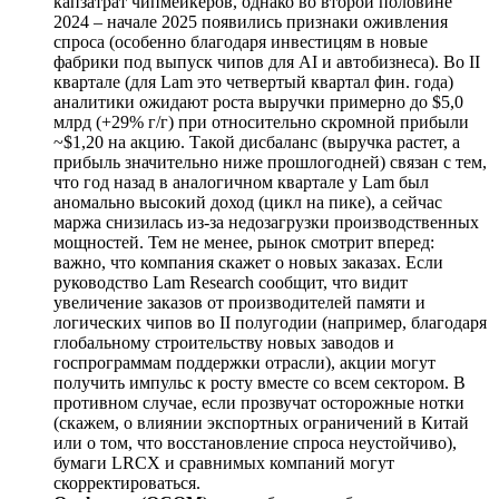
капзатрат чипмейкеров, однако во второй половине
2024 – начале 2025 появились признаки оживления
спроса (особенно благодаря инвестицям в новые
фабрики под выпуск чипов для AI и автобизнеса). Во II
квартале (для Lam это четвертый квартал фин. года)
аналитики ожидают роста выручки примерно до $5,0
млрд (+29% г/г) при относительно скромной прибыли
~$1,20 на акцию. Такой дисбаланс (выручка растет, а
прибыль значительно ниже прошлогодней) связан с тем,
что год назад в аналогичном квартале у Lam был
аномально высокий доход (цикл на пике), а сейчас
маржа снизилась из-за недозагрузки производственных
мощностей. Тем не менее, рынок смотрит вперед:
важно, что компания скажет о новых заказах. Если
руководство Lam Research сообщит, что видит
увеличение заказов от производителей памяти и
логических чипов во II полугодии (например, благодаря
глобальному строительству новых заводов и
госпрограммам поддержки отрасли), акции могут
получить импульс к росту вместе со всем сектором. В
противном случае, если прозвучат осторожные нотки
(скажем, о влиянии экспортных ограничений в Китай
или о том, что восстановление спроса неустойчиво),
бумаги LRCX и сравнимых компаний могут
скорректироваться.