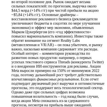
во второй половине дня. Рынок ожидает весьма
сильных показателей: по прогнозам, выручка около
$44,5 млрд (+14% г/г) при чистой прибыли на акцию
~$5,84 (+14% г/г). Основные драйверы –
восстановление рекламного бизнеса (рекламодатели
увеличивают бюджеты в соцсетях по мере улучшения
экономики) и эффект мер экономии, объявленных
Марком Цукербергом (его «год эффективности»
повысил маржинальность компании). Инвесторы также
обратят внимание на сегмент Reality Labs
(метавселенная и VR/AR) – он пока убыточен, и рынку
важно, насколько компания сдерживает эти расходы.
Особый интерес – комментарии руководства по
развитию новых продуктов: например, о первых
успехах текстового сервиса Threads (конкурента Twitter)
и о внедрении ИИ-инструментов для рекламы. Акции
Meta выросли примерно на 150% от минимумов 2022
года, поэтому дальнейший рост требует действительно
впечатляющих
финансовых результатов
. Если отчет
подтвердит двузначный рост выручки и оптимистичные
прогнозы, это поддержит весь технологический сектор.
Однако даже при сильных цифрах возможна
повышенная волатильность – год назад были случаи,
когда акции Meta снижались из-за сдержанного
прогноза, несмотря на прибыль выше ожиданий.