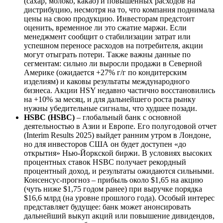
(сахар, молоко, какао) и повышенных расходов на
дистрибуцию, несмотря на то, что компания поднимала
цены на свою продукцию. Инвесторам предстоит
оценить, временное ли это сжатие маржи. Если
менеджмент сообщит о стабилизации затрат или
успешном переносе расходов на потребителя, акции
могут отыграть потери. Также важны данные по
сегментам: сильно ли выросли продажи в Северной
Америке (ожидается +27% г/г по кондитерским
изделиям) и каковы результаты международного
бизнеса. Акции HSY недавно частично восстановились
на +10% за месяц, и для дальнейшего роста рынку
нужны убедительные сигналы, что худшее позади.
HSBC (HSBC)
– глобальный банк с основной
деятельностью в Азии и Европе. Его полугодовой отчет
(Interim Results 2025) выйдет ранним утром в Лондоне,
но для инвесторов США он будет доступен «до
открытия» Нью-Йоркской биржи. В условиях высоких
процентных ставок HSBC получает рекордный
процентный доход, и результаты ожидаются сильными.
Консенсус-прогноз – прибыль около $1,65 на акцию
(чуть ниже $1,75 годом ранее) при выручке порядка
$16,6 млрд (на уровне прошлого года). Особый интерес
представляет будущее: банк может анонсировать
дальнейший выкуп акций или повышение дивидендов,