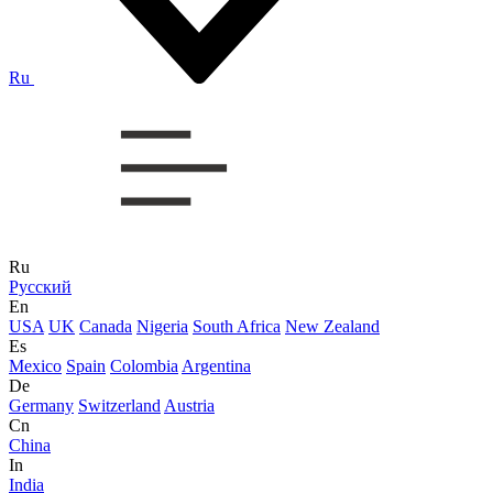
Ru
Ru
Русский
En
USA
UK
Canada
Nigeria
South Africa
New Zealand
Es
Mexico
Spain
Colombia
Argentina
De
Germany
Switzerland
Austria
Cn
China
In
India