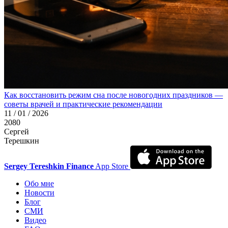
Как восстановить режим сна после новогодних праздников —
советы врачей и практические рекомендации
11 / 01 / 2026
2080
Сергей
Терешкин
Sergey Tereshkin Finance
App Store
Обо мне
Новости
Блог
СМИ
Видео