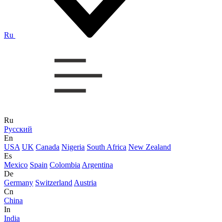
Ru
Ru
Русский
En
USA
UK
Canada
Nigeria
South Africa
New Zealand
Es
Mexico
Spain
Colombia
Argentina
De
Germany
Switzerland
Austria
Cn
China
In
India