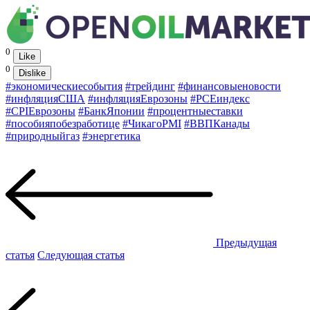
0
Like
0
Dislike
#экономическиесобытия
#трейдинг
#финансовыеновости
#инфляцияСША
#инфляцияЕврозоны
#PCEиндекс
#CPIЕврозоны
#БанкЯпонии
#процентныеставки
#пособияпобезработице
#ЧикагоPMI
#ВВПКанады
#природныйгаз
#энергетика
Предыдущая
статья
Следующая статья