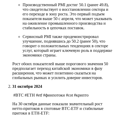
Производственный PMI достиг 50.1 (ранее 49.8),
что свидетельствует о восстановлении сектора и
его переходе в зону роста. Это первый подъем
показателя выше 50 с апреля, что может указывать
на оживление промышленного производства и
стабильность в цепочках поставок.
Сервисный PMI также продемонстрировал
улучшение, поднявшись до 50.2 (ранее 50), что
говорит о положительных тенденциях в секторе
услуг, который играет ключевую роль в поддержке
экономики страны.
Рост обоих показателей выше порогового значения 50
предполагает переход китайской экономики в фазу
расширения, что может позитивно сказаться на
глобальных рынках и усилить доверие инвесторов.
31 октября 2024
#BTC #ETH #etf #финпотоки #cot #крипто
На 30 октября данные показали значительный рост
нетто-притоков в спотовые BTC-ETF и стабильные
притоки в ETH-ETF: