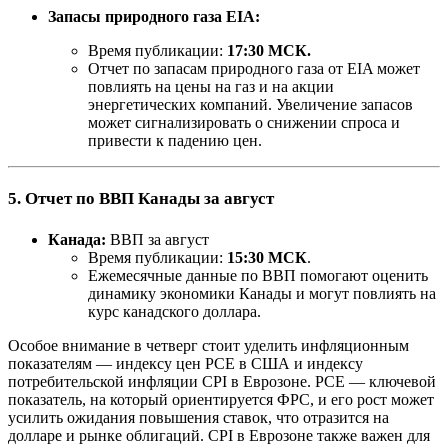
Запасы природного газа EIA:
Время публикации:
17:30 МСК.
Отчет по запасам природного газа от EIA может
повлиять на цены на газ и на акции
энергетических компаний. Увеличение запасов
может сигнализировать о снижении спроса и
привести к падению цен.
5. Отчет по ВВП Канады за август
Канада:
ВВП за август
Время публикации:
15:30 МСК
.
Ежемесячные данные по ВВП помогают оценить
динамику экономики Канады и могут повлиять на
курс канадского доллара.
Особое внимание в четверг стоит уделить инфляционным
показателям — индексу цен PCE в США и индексу
потребительской инфляции CPI в Еврозоне. PCE — ключевой
показатель, на который ориентируется ФРС, и его рост может
усилить ожидания повышения ставок, что отразится на
долларе и рынке облигаций. CPI в Еврозоне также важен для