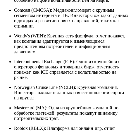
особенно на фоне волатильности цен на нефть.
Comcast (CMCSA): Медиаконгломерат с крупным
сегментом интернета и ТВ. Инвесторы ожидают данных
о доходах и развитии новых направлений, таких как
стриминг.
Wendy's (WEN): Крупная сеть фастфуда, отчет покажет,
как компания адаптируется к изменяющимся
предпочтениям потребителей и инфляционным
давлением.
Intercontinental Exchange (ICE): Один из крупнейших
операторов фондовых и товарных бирж, отчетность
покажет, как ICE справляется с волатильностью на
рынке.
Norwegian Cruise Line (NCLH): Круизная компания.
Инвесторы ожидают данных о восстановлении спроса
на круизы.
Mastercard (MA): Одна из крупнейших компаний по
обработке платежей, результаты покажут динамику
потребительских трат.
Roblox (RBLX): Платформа для онлайн-игр, отчет