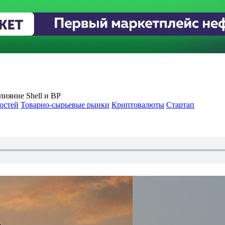
лияние Shell и BP
остей
Товарно-сырьевые рынки
Криптовалюты
Стартап