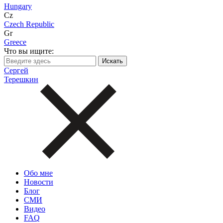
Hungary
Cz
Czech Republic
Gr
Greece
Что вы ищите:
Сергей
Терешкин
Обо мне
Новости
Блог
СМИ
Видео
FAQ