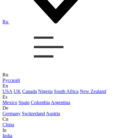
Ru
Ru
Русский
En
USA
UK
Canada
Nigeria
South Africa
New Zealand
Es
Mexico
Spain
Colombia
Argentina
De
Germany
Switzerland
Austria
Cn
China
In
India