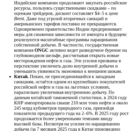
Индийские компании продолжают закупать российские
ресурсы, пользуясь существенными скидками – по
оценкам трейдеров, дисконт составляет $4–5 к цене
Brent
. Даже под угрозой вторичных санкций и
американских тарифов поставки не прекращаются.
Одновременно правительство Индии предпринимает
меры для снижения зависимости от импорта в будущем:
реализуются масштабные программы наращивания
собственной добычи. В частности, государственная
компания
ONGC
активно ведет разведочное бурение на
глубоководном шельфе, рассчитывая открыть новые
месторождения нефти и газа. Эти усилия призваны в
перспективе увеличить долю внутренней добычи и
уменьшить уязвимость экономики к внешним шокам.
Китай.
Пекин, не присоединившийся к западным
санкциям, остаётся одним из крупнейших покупателей
российской нефти и газа на льготных условиях,
параллельно увеличивая внутреннюю добычу. По
данным китайской таможенной статистики, в 2024 году
КНР импортировала свыше 210 млн тонн нефти и около
245 млрд кубометров природного газа, превзойдя
показатели предыдущего года на 2–6%. В 2025 году рост
продолжается более умеренными темпами ввиду
высокой базы. Несмотря на усилия по наращиванию
добычи (за 7 месяцев 2025 года в Китае произведено