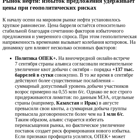
Рынок нефти: избыток предложения удерживает
цены при геополитических рисках
К началу осени на мировом рынке нефти установилось
хрупкое равновесие. Цена барреля остаётся относительно
стабильной благодаря сочетанию факторов избыточного
предложения и умеренного спроса. При этом геополитическая
напряженность временами вызывает колебания котировок. На
динамику цен влияют несколько основных факторов:
Политика ОПЕК+.
На внеочередной онлайн-встрече
7 сентября страны альянса согласовали незначительное
увеличение квот добычи с октября – порядка
+137 тыс.
баррелей в сутки
совокупно. В то же время в сентябре
действуют более существенные послабления –
суммарный допустимый уровень добычи участников
возрос примерно на 0,55 млн б/с. Однако не все строго
придерживаются лимитов: по данным МЭА, отдельные
страны (например,
Казахстан
и
Ирак
) в августе
превысили свои квоты, а суммарная добыча группы
превысила договоренности более чем на
1 млн б/с
.
Таким образом, альянс старается избегать
перенасыщения рынка, но фактическое увеличение
поставок создает риск формирования нового избытка.
Если признаки профицита усилятся, ОПЕК+ может