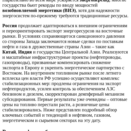
государства бьют рекорды по вводу мощностей
возобновляемой энергетики (ВИЭ)
, хотя для надежности
энергосистем по-прежнему требуются традиционные ресурсы.
Россия
продолжает адаптироваться к внешним ограничениям
и переориентировать экспорт энергоресурсов на восточные
рынки. В условиях сохраняющегося санкционного давления
со стороны Запада заключаются новые сделки по поставкам
нефти и газа в дружественные страны Азии – такие как
Китай
,
Индия
и государства Центральной Азии. Реализуются
и масштабные инфраструктурные проекты (нефтепроводы,
газопроводы), призванные компенсировать снижение
экспорта в Европу и укрепить энергетическое партнерство с
Востоком. На внутреннем топливном рынке после летнего
всплеска цен власти РФ успешно осуществляют комплекс
стабилизационных мер: продлены ограничения на экспорт
нефтепродуктов, усилен контроль за обеспечением АЗС
бензином и дизелем, скорректирован демпферный механизм
субсидирования. Первые результаты уже очевидны – оптовые
цены на топливо перестали расти, а розничные цены
стабилизировались. Ниже представлен подробный обзор
ключевых событий и тенденций в нефтяном, газовом,
энергетическом и сырьевом секторах на эту дату.