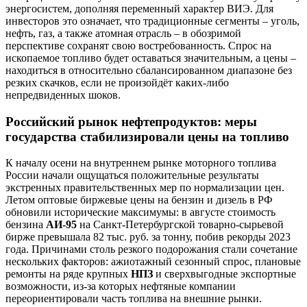
энергосистем, дополняя переменный характер ВИЭ. Для
инвесторов это означает, что традиционные сегменты – уголь,
нефть, газ, а также атомная отрасль – в обозримой
перспективе сохранят свою востребованность. Спрос на
ископаемое топливо будет оставаться значительным, а цены –
находиться в относительно сбалансированном диапазоне без
резких скачков, если не произойдёт каких-либо
непредвиденных шоков.
Российский рынок нефтепродуктов: меры
государства стабилизировали цены на топливо
К началу осени на внутреннем рынке моторного топлива
России начали ощущаться положительные результаты
экстренных правительственных мер по нормализации цен.
Летом оптовые биржевые цены на бензин и дизель в РФ
обновили исторические максимумы: в августе стоимость
бензина
АИ-95
на Санкт-Петербургской товарно-сырьевой
бирже превышала 82 тыс. руб. за тонну, побив рекорды 2023
года. Причинами столь резкого подорожания стали сочетание
нескольких факторов: ажиотажный сезонный спрос, плановые
ремонты на ряде крупных
НПЗ
и сверхвыгодные экспортные
возможности, из-за которых нефтяные компании
переориентировали часть топлива на внешние рынки.