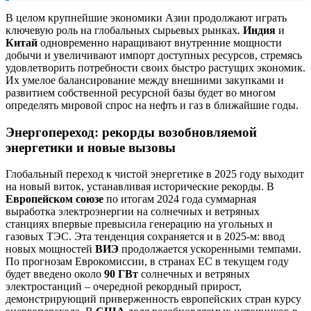
В целом крупнейшие экономики Азии продолжают играть
ключевую роль на глобальных сырьевых рынках.
Индия
и
Китай
одновременно наращивают внутренние мощности
добычи и увеличивают импорт доступных ресурсов, стремясь
удовлетворить потребности своих быстро растущих экономик.
Их умелое балансирование между внешними закупками и
развитием собственной ресурсной базы будет во многом
определять мировой спрос на нефть и газ в ближайшие годы.
Энергопереход: рекорды возобновляемой
энергетики и новые вызовы
Глобальный переход к чистой энергетике в 2025 году выходит
на новый виток, устанавливая исторические рекорды. В
Европейском союзе
по итогам 2024 года суммарная
выработка электроэнергии на солнечных и ветряных
станциях впервые превысила генерацию на угольных и
газовых ТЭС. Эта тенденция сохраняется и в 2025-м: ввод
новых мощностей
ВИЭ
продолжается ускоренными темпами.
По прогнозам Еврокомиссии, в странах ЕС в текущем году
будет введено около
90 ГВт
солнечных и ветряных
электростанций – очередной рекордный прирост,
демонстрирующий приверженность европейских стран курсу