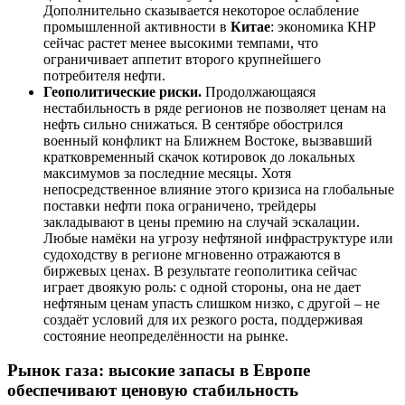
Дополнительно сказывается некоторое ослабление
промышленной активности в
Китае
: экономика КНР
сейчас растет менее высокими темпами, что
ограничивает аппетит второго крупнейшего
потребителя нефти.
Геополитические риски.
Продолжающаяся
нестабильность в ряде регионов не позволяет ценам на
нефть сильно снижаться. В сентябре обострился
военный конфликт на Ближнем Востоке, вызвавший
кратковременный скачок котировок до локальных
максимумов за последние месяцы. Хотя
непосредственное влияние этого кризиса на глобальные
поставки нефти пока ограничено, трейдеры
закладывают в цены премию на случай эскалации.
Любые намёки на угрозу нефтяной инфраструктуре или
судоходству в регионе мгновенно отражаются в
биржевых ценах. В результате геополитика сейчас
играет двоякую роль: с одной стороны, она не дает
нефтяным ценам упасть слишком низко, с другой – не
создаёт условий для их резкого роста, поддерживая
состояние неопределённости на рынке.
Рынок газа: высокие запасы в Европе
обеспечивают ценовую стабильность