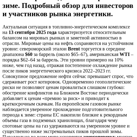
зиме. Подробный обзор для инвесторов
и участников рынка энергетики.
Актуальная ситуация в топливно-энергетическом комплексе
на
13 сентября 2025 года
характеризуется относительным
балансом на мировых рынках и заметной активностью в
отрасли. Мировые цены на нефть сохраняются на устойчивом
уровне: североморский эталон
Brent
торгуется в середине
диапазона
$60
за баррель (около $65–67), американская
WTI
–
порядка $62–64 за баррель. Эти уровни примерно на 10%
ниже, чем год назад, отражая постепенное охлаждение рынка
после пиков энергетического кризиса 2022–2023 гг.
Совокупное предложение нефти сейчас превышает спрос, что
сдерживает рост котировок. Одновременно геополитические
риски не позволяют ценам провалиться слишком глубоко:
обострение конфликтов на Ближнем Востоке периодически
добавляет к ценам «премию за риск» и приводит к
краткосрочным скачкам. На европейском газовом рынке
наблюдается уверенное прохождение подготовительного
периода к зиме: страны ЕС накопили близкие к рекордным
объемы газа в подземных хранилищах, благодаря чему
спотовые цены на газ удерживаются на умеренном уровне и
существенно ниже экстремальных пиков прошлой зимы.
Параллельно во всем мире ускоряется
энергопереход
: многие