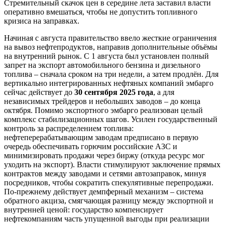
Стремительный скачок цен в середине лета заставил власти
оперативно вмешаться, чтобы не допустить топливного
кризиса на заправках.
Начиная с августа правительство ввело жесткие ограничения
на вывоз нефтепродуктов, направив дополнительные объёмы
на внутренний рынок. С 1 августа был установлен полный
запрет на экспорт автомобильного бензина и дизельного
топлива – сначала сроком на три недели, а затем продлён. Для
вертикально интегрированных нефтяных компаний эмбарго
сейчас действует до
30 сентября 2025 года
, а для
независимых трейдеров и небольших заводов – до конца
октября. Помимо экспортного эмбарго реализован целый
комплекс стабилизационных шагов. Усилен государственный
контроль за распределением топлива:
нефтеперерабатывающим заводам предписано в первую
очередь обеспечивать горючим российские АЗС и
минимизировать продажи через биржу (откуда ресурс мог
уходить на экспорт). Власти стимулируют заключение прямых
контрактов между заводами и сетями автозаправок, минуя
посредников, чтобы сократить спекулятивные перепродажи.
По-прежнему действует демпферный механизм – система
обратного акциза, смягчающая разницу между экспортной и
внутренней ценой: государство компенсирует
нефтекомпаниям часть упущенной выгоды при реализации