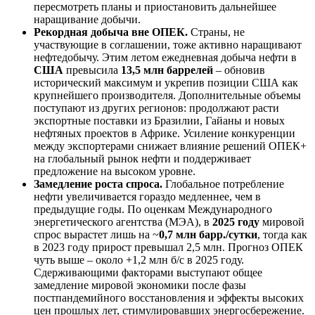
пересмотреть планы и приостановить дальнейшее
наращивание добычи.
Рекордная добыча вне ОПЕК.
Страны, не
участвующие в соглашении, тоже активно наращивают
нефтедобычу. Этим летом ежедневная добыча нефти в
США
превысила
13,5 млн баррелей
– обновив
исторический максимум и укрепив позиции США как
крупнейшего производителя. Дополнительные объемы
поступают из других регионов: продолжают расти
экспортные поставки из Бразилии, Гайаны и новых
нефтяных проектов в Африке. Усиление конкуренции
между экспортерами снижает влияние решений ОПЕК+
на глобальный рынок нефти и поддерживает
предложение на высоком уровне.
Замедление роста спроса.
Глобальное потребление
нефти увеличивается гораздо медленнее, чем в
предыдущие годы. По оценкам Международного
энергетического агентства (МЭА), в
2025 году
мировой
спрос вырастет лишь на ~
0,7 млн барр./сутки
, тогда как
в 2023 году прирост превышал 2,5 млн. Прогноз ОПЕК
чуть выше – около +1,2 млн б/с в 2025 году.
Сдерживающими факторами выступают общее
замедление мировой экономики после фазы
постпандемийного восстановления и эффекты высоких
цен прошлых лет, стимулировавших энергосбережение.