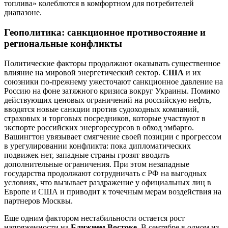
топлива» колеблются в комфортном для потребителей
диапазоне.
Геополитика: санкционное противостояние и
региональные конфликты
Политические факторы продолжают оказывать существенное
влияние на мировой энергетический сектор.
США
и их
союзники по-прежнему ужесточают санкционное давление на
Россию на фоне затяжного кризиса вокруг Украины. Помимо
действующих ценовых ограничений на российскую нефть,
вводятся новые санкции против судоходных компаний,
страховых и торговых посредников, которые участвуют в
экспорте российских энергоресурсов в обход эмбарго.
Вашингтон увязывает смягчение своей позиции с прогрессом
в урегулировании конфликта: пока дипломатических
подвижек нет, западные страны грозят вводить
дополнительные ограничения. При этом незападные
государства продолжают сотрудничать с РФ на выгодных
условиях, что вызывает раздражение у официальных лиц в
Европе и США и приводит к точечным мерам воздействия на
партнеров Москвы.
Еще одним фактором нестабильности остается рост
напряженности на
Ближнем Востоке
. В сентябре в одном из