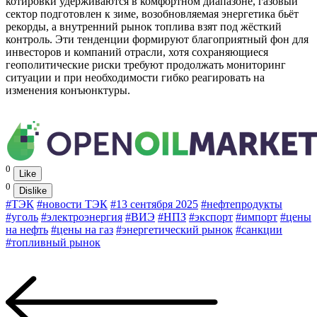
котировки удерживаются в комфортном диапазоне, газовый
сектор подготовлен к зиме, возобновляемая энергетика бьёт
рекорды, а внутренний рынок топлива взят под жёсткий
контроль. Эти тенденции формируют благоприятный фон для
инвесторов и компаний отрасли, хотя сохраняющиеся
геополитические риски требуют продолжать мониторинг
ситуации и при необходимости гибко реагировать на
изменения конъюнктуры.
0
Like
0
Dislike
#ТЭК
#новости ТЭК
#13 сентября 2025
#нефтепродукты
#уголь
#электроэнергия
#ВИЭ
#НПЗ
#экспорт
#импорт
#цены
на нефть
#цены на газ
#энергетический рынок
#санкции
#топливный рынок