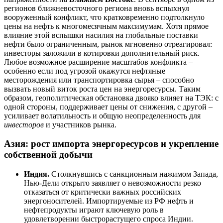
регионов ближневосточного региона вновь вспыхнул
вооруженный конфликт, что кратковременно подтолкнуло
цены на нефть к многомесячным максимумам. Хотя прямое
влияние этой вспышки насилия на глобальные поставки
нефти было ограниченным, рынок мгновенно отреагировал:
инвесторы заложили в котировки дополнительный риск.
Любое возможное расширение масштабов конфликта –
особенно если под угрозой окажутся нефтяные
месторождения или транспортировка сырья – способно
вызвать новый виток роста цен на энергоресурсы. Таким
образом, геополитическая обстановка двояко влияет на ТЭК: с
одной стороны, поддерживает цены от снижения, с другой –
усиливает волатильность и общую неопределенность для
инвесторов
и участников рынка.
Азия: рост импорта энергоресурсов и укрепление
собственной добычи
Индия.
Столкнувшись с санкционным нажимом Запада,
Нью-Дели открыто заявляет о невозможности резко
отказаться от критически важных российских
энергоносителей. Импортируемые из РФ нефть и
нефтепродукты играют ключевую роль в
удовлетворении быстрорастущего спроса Индии.