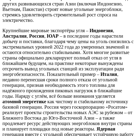
других развивающихся стран Азии (включая Индонезию,
Вьетнам, Пакистан) строят новые угольные энергоблоки,
стремясь удовлетворить стремительный рост спроса на
электричество.
Крупнейшие мировые экспортёры угля –
Индонезия
,
Австралия
,
Россия
,
ЮАР
– в последние годы нарастили
добычу и поставки, благодаря чему цены на уголь снизились с
экстремальных уровней 2022 года до умеренных значений и
остаются относительно стабильными. Хотя многие развитые
страны официально декларируют полный отказ от угля в
ближайшем будущем, на практике некоторые вынуждены
отсрочить вывод угольных станций из эксплуатации ради
энергобезопасности. Показательный пример –
Италия
,
недавно перенесшая сроки полного отказа от угольной
генерации, признав необходимость этого топлива для
надёжного прохождения пиковых нагрузок в ближайшие
годы. Наряду с углём, всё больше внимания уделяется
атомной энергетике
как чистому и стабильному источнику
базовой генерации. Россия через госкорпорацию «Росатом»
реализует проекты строительства новых АЭС за рубежом – от
Ближнего Востока до Юго-Восточной Азии – а также
продлевает ресурс действующих энергоблоков внутри страны
и планирует площадки под новые реакторы.
Ядерная
генерация вместе с угольной обеспечивает устойчивую работу