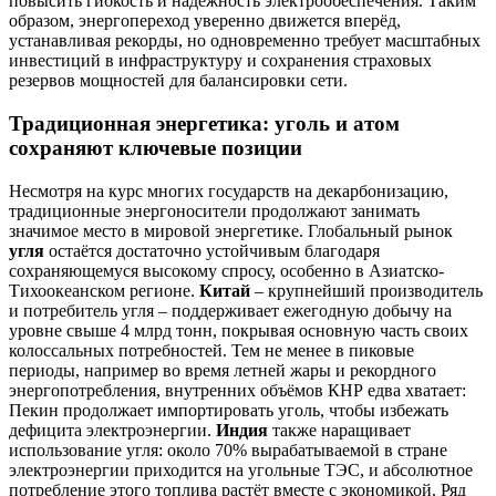
повысить гибкость и надёжность электрообеспечения. Таким
образом, энергопереход уверенно движется вперёд,
устанавливая рекорды, но одновременно требует масштабных
инвестиций в инфраструктуру и сохранения страховых
резервов мощностей для балансировки сети.
Традиционная энергетика: уголь и атом
сохраняют ключевые позиции
Несмотря на курс многих государств на декарбонизацию,
традиционные энергоносители продолжают занимать
значимое место в мировой энергетике. Глобальный рынок
угля
остаётся достаточно устойчивым благодаря
сохраняющемуся высокому спросу, особенно в Азиатско-
Тихоокеанском регионе.
Китай
– крупнейший производитель
и потребитель угля – поддерживает ежегодную добычу на
уровне свыше 4 млрд тонн, покрывая основную часть своих
колоссальных потребностей. Тем не менее в пиковые
периоды, например во время летней жары и рекордного
энергопотребления, внутренних объёмов КНР едва хватает:
Пекин продолжает импортировать уголь, чтобы избежать
дефицита электроэнергии.
Индия
также наращивает
использование угля: около 70% вырабатываемой в стране
электроэнергии приходится на угольные ТЭС, и абсолютное
потребление этого топлива растёт вместе с экономикой. Ряд