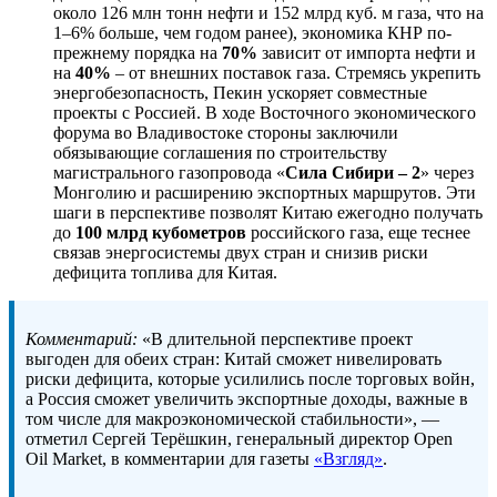
около 126 млн тонн нефти и 152 млрд куб. м газа, что на
1–6% больше, чем годом ранее), экономика КНР по-
прежнему порядка на
70%
зависит от импорта нефти и
на
40%
– от внешних поставок газа. Стремясь укрепить
энергобезопасность, Пекин ускоряет совместные
проекты с Россией. В ходе Восточного экономического
форума во Владивостоке стороны заключили
обязывающие соглашения по строительству
магистрального газопровода «
Сила Сибири – 2
» через
Монголию и расширению экспортных маршрутов. Эти
шаги в перспективе позволят Китаю ежегодно получать
до
100 млрд кубометров
российского газа, еще теснее
связав энергосистемы двух стран и снизив риски
дефицита топлива для Китая.
Комментарий:
«В длительной перспективе проект
выгоден для обеих стран: Китай сможет нивелировать
риски дефицита, которые усилились после торговых войн,
а Россия сможет увеличить экспортные доходы, важные в
том числе для макроэкономической стабильности», —
отметил Сергей Терёшкин, генеральный директор Open
Oil Market, в комментарии для газеты
«Взгляд»
.