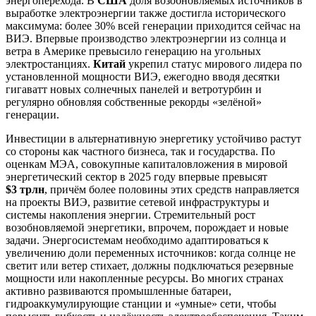
энергоперехода. В
США
доля возобновляемых источников в
выработке электроэнергии также достигла исторического
максимума: более 30% всей генерации приходится сейчас на
ВИЭ. Впервые производство электроэнергии из солнца и
ветра в Америке превысило генерацию на угольных
электростанциях.
Китай
укрепил статус мирового лидера по
установленной мощности ВИЭ, ежегодно вводя десятки
гигаватт новых солнечных панелей и ветротурбин и
регулярно обновляя собственные рекорды «зелёной»
генерации.
Инвестиции в альтернативную энергетику устойчиво растут
со стороны как частного бизнеса, так и государства. По
оценкам МЭА, совокупные капиталовложения в мировой
энергетический сектор в 2025 году впервые превысят
$3 трлн
, причём более половины этих средств направляется
на проекты ВИЭ, развитие сетевой инфраструктуры и
системы накопления энергии. Стремительный рост
возобновляемой энергетики, впрочем, порождает и новые
задачи. Энергосистемам необходимо адаптироваться к
увеличению доли переменных источников: когда солнце не
светит или ветер стихает, должны подключаться резервные
мощности или накопленные ресурсы. Во многих странах
активно развиваются промышленные батареи,
гидроаккумулирующие станции и «умные» сети, чтобы