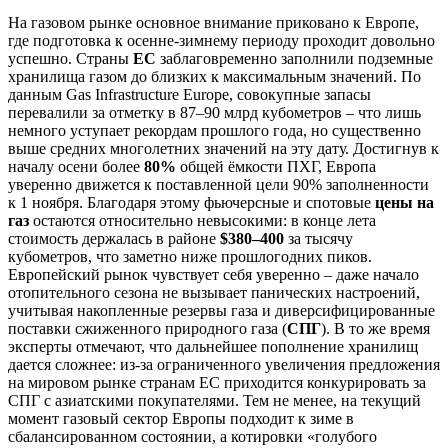
На газовом рынке основное внимание приковано к Европе,
где подготовка к осенне-зимнему периоду проходит довольно
успешно. Страны
ЕС
заблаговременно заполнили подземные
хранилища газом до близких к максимальным значений. По
данным Gas Infrastructure Europe, совокупные запасы
перевалили за отметку в 87–90 млрд кубометров – что лишь
немного уступает рекордам прошлого года, но существенно
выше средних многолетних значений на эту дату. Достигнув к
началу осени более
80%
общей ёмкости ПХГ, Европа
уверенно движется к поставленной цели 90% заполненности
к 1 ноября. Благодаря этому фьючерсные и спотовые
цены на
газ
остаются относительно невысокими: в конце лета
стоимость держалась в районе
$380–400
за тысячу
кубометров, что заметно ниже прошлогодних пиков.
Европейский рынок чувствует себя уверенно – даже начало
отопительного сезона не вызывает панических настроений,
учитывая накопленные резервы газа и диверсифицированные
поставки сжиженного природного газа (
СПГ
). В то же время
эксперты отмечают, что дальнейшее пополнение хранилищ
дается сложнее: из-за ограниченного увеличения предложения
на мировом рынке странам ЕС приходится конкурировать за
СПГ с азиатскими покупателями. Тем не менее, на текущий
момент газовый сектор Европы подходит к зиме в
сбалансированном состоянии, а котировки «голубого