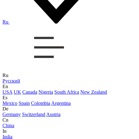
Ru
Ru
Русский
En
USA
UK
Canada
Nigeria
South Africa
New Zealand
Es
Mexico
Spain
Colombia
Argentina
De
Germany
Switzerland
Austria
Cn
China
In
India