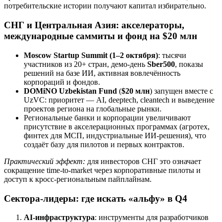
потребительские истории получают капитал избирательно.
СНГ и Центральная Азия: акселераторы,
международные саммиты и фонд на $20 млн
Moscow Startup Summit (1–2 октября)
: тысячи
участников из 20+ стран, демо-день
Sber500
, показы
решений на базе ИИ, активная вовлечённость
корпораций и фондов.
DOMiNO Uzbekistan Fund
(
$20 млн
) запущен вместе с
UzVC: приоритет — AI, deeptech, cleantech и выведение
проектов региона на глобальные рынки.
Региональные банки и корпорации увеличивают
присутствие в акселерационных программах (агротех,
финтех для МСП, индустриальные ИИ-решения), что
создаёт базу для пилотов и первых контрактов.
Практический эффект:
для инвесторов СНГ это означает
сокращение time-to-market через корпоративные пилоты и
доступ к кросс-региональным пайплайнам.
Сектора-лидеры: где искать «альфу» в Q4
AI-инфраструктура
: инструменты для разработчиков