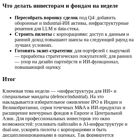
Что делать инвесторам и фондам на неделе
Пересобрать воронку сделок
под Q4: добавить
оборонные и industrial-ИИ активы, инфраструктурные
решения для LLM и data-стека.
Строить пилоты
с корпорациями: доступ к данным и
ранний доход повышают шансы на следующий раунд на
лучших условиях.
Готовить экзит-стратегии
: для портфелей с выручкой
— проработка стратегических покупателей; для ранних
— упор на дизайн партнёрств и ИИ-функционал,
повышающий оценку.
Итог
Ключевая тема недели — «инфраструктура для ИИ» и
специальные мандаты (defence/industrial). На это
накладывается избирательное оживление IPO в Индии и
Великобритании, серия точечных M&A в ИИ-продуктах и
расширение венчурных фондов в Европе и Центральной
Азии. Для профессиональных инвесторов это окно
возможностей: усиливать пайплайн в AI-инфраструктуре и
dual-use, ускорять пилоты с корпорациями и быть
дисциплинированными в оценках. Так формируется