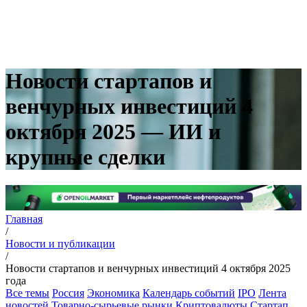
Новости стартапов и
венчурных инвестиций 4
октября 2025 — ИИ и
крупные сделки
Главная
/
Новости и публикации
/
Новости стартапов и венчурных инвестиций 4 октября 2025
года
Все темы
Россия
Экономика
Календарь событий
IPO
Лента
новостей
Товарно-сырьевые рынки
Криптовалюты
Стартап