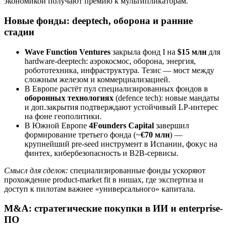
экономикой получают премию к мультипликаторам.
Новые фонды: deeptech, оборона и ранние
стадии
Wave Function Ventures
закрыла фонд I на
$15 млн
для
hardware-deeptech: аэрокосмос, оборона, энергия,
робототехника, инфраструктура. Тезис — мост между
сложным железом и коммерциализацией.
В Европе растёт пул специализированных фондов в
оборонных технологиях
(defence tech): новые мандаты
и доп.закрытия подтверждают устойчивый LP-интерес
на фоне геополитики.
В Южной Европе
4Founders Capital
завершил
формирование третьего фонда (~
€70 млн
) —
крупнейший pre-seed инструмент в Испании, фокус на
финтех, кибербезопасность и B2B-сервисы.
Смысл для сделок:
специализированные фонды ускоряют
прохождение product-market fit в нишах, где экспертиза и
доступ к пилотам важнее «универсального» капитала.
M&A: стратегические покупки в ИИ и enterprise-
ПО