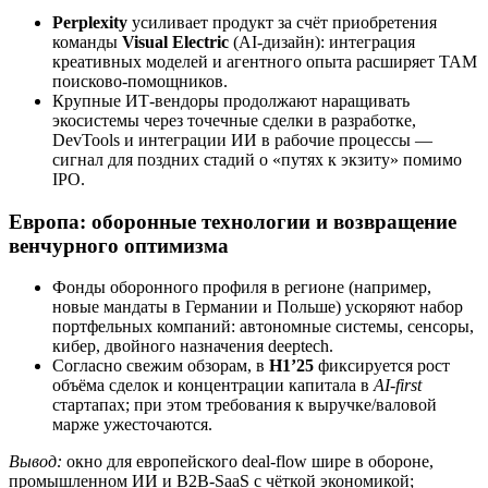
Perplexity
усиливает продукт за счёт приобретения
команды
Visual Electric
(AI-дизайн): интеграция
креативных моделей и агентного опыта расширяет TAM
поисково-помощников.
Крупные ИТ-вендоры продолжают наращивать
экосистемы через точечные сделки в разработке,
DevTools и интеграции ИИ в рабочие процессы —
сигнал для поздних стадий о «путях к экзиту» помимо
IPO.
Европа: оборонные технологии и возвращение
венчурного оптимизма
Фонды оборонного профиля в регионе (например,
новые мандаты в Германии и Польше) ускоряют набор
портфельных компаний: автономные системы, сенсоры,
кибер, двойного назначения deeptech.
Согласно свежим обзорам, в
H1’25
фиксируется рост
объёма сделок и концентрации капитала в
AI-first
стартапах; при этом требования к выручке/валовой
марже ужесточаются.
Вывод:
окно для европейского deal-flow шире в обороне,
промышленном ИИ и B2B-SaaS с чёткой экономикой;