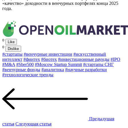
«качество» доходности в венчурных портфелях конца 2025
года.
0
Like
0
Dislike
#стартапы
#венчурные инвестиции
#искусственный
интеллект
#финтех
#биотех
#инвестиционные раунды
#IPO
#M&A
#Sber500
#Moscow Startup Summit
#стартапы СНГ
#венчурные фонды
#аналитика
#научные разработки
#технологические тренды
Предыдущая
статья
Следующая статья