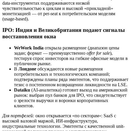
data-инструментах поддерживаются низкой
чувствительностью к циклам и высокой «прикладной»
монетизацией — от per-seat к потребительским моделям
(usage-based).
IPO: Индия и Великобритания подают сигналы
восстановления окна
WeWork India
открыла размещение (диапазон цены
задан; формат — преимущественно
offer for sale
),
тестируя спрос инвесторов на гибкие офисные модели в
публичном рынке.
В
Лондоне
обсуждаются новые размещения
потребительских и технологических компаний;
подтверждены планы ряда эмитентов, что поддерживает
тезис о постепенном возвращении ликвидности на LSE.
Dataiku
(AI-аналитика) готовит выход на американский
рынок: выбран пул банков для IPO, что свидетельствует
о зрелости выручки и воронки корпоративных
клиентов.
Для портфелей:
окно открывается «по секторам»: SaaS c
высокой валовой маржой, ИИ-инфраструктура,
индустриальные технологии. Эмитенты с качественной unit-