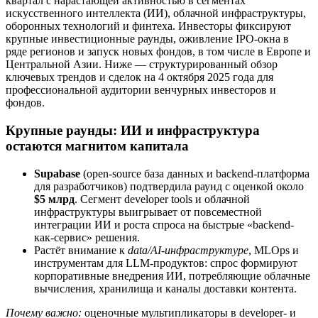
квартал с нарастающей активностью в сегментах
искусственного интеллекта (ИИ), облачной инфраструктуры,
оборонных технологий и финтеха. Инвесторы фиксируют
крупные инвестиционные раунды, оживление IPO-окна в
ряде регионов и запуск новых фондов, в том числе в Европе и
Центральной Азии. Ниже — структурированный обзор
ключевых трендов и сделок на 4 октября 2025 года для
профессиональной аудитории венчурных инвесторов и
фондов.
Крупные раунды: ИИ и инфраструктура
остаются магнитом капитала
Supabase
(open-source база данных и backend-платформа
для разработчиков) подтвердила раунд с оценкой около
$5 млрд
. Сегмент developer tools и облачной
инфраструктуры выигрывает от повсеместной
интеграции ИИ и роста спроса на быстрые «backend-
как-сервис» решения.
Растёт внимание к
data/AI-инфраструктуре
, MLOps и
инструментам для LLM-продуктов: спрос формируют
корпоративные внедрения ИИ, потребляющие облачные
вычисления, хранилища и каналы доставки контента.
Почему важно:
оценочные мультипликаторы в developer- и