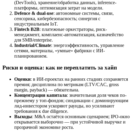
(DevTools), хранение/обработка данных, inference-
платформы, оптимизация затрат на модели.
Defence & dual-use
: автономные системы, связи,
сенсорика, кибербезопасность; синергия с
индустриальным IoT.
Fintech B2B
: платежные оркестраторы, риск-
менеджмент, комплаенс-автоматизация, казначейство
для SMB/enterprise.
Industrial/Climate
: энергоэффективность, управление
сетями, материалы, «умные» фабрики с ИИ-
планированием.
Риски и оценка: как не переплатить за хайп
Оценки
: в ИИ-проектах на ранних стадиях сохраняется
премия; дисциплина по метрикам (LTV/CAC, gross
margin, payback) — обязательна.
Концентрация капитала
: значительная доля чеков по-
прежнему у топ-фондов; синдикации с доминирующим
лид-инвестором ускоряют раунды, но усиливают
требования к due diligence.
Выходы
: M&A остаётся основным сценарием; IPO-окно
открывается выборочно — при устойчивой выручке и
прозрачной экономике роста.