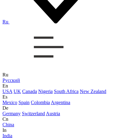
Ru
Ru
Русский
En
USA
UK
Canada
Nigeria
South Africa
New Zealand
Es
Mexico
Spain
Colombia
Argentina
De
Germany
Switzerland
Austria
Cn
China
In
India