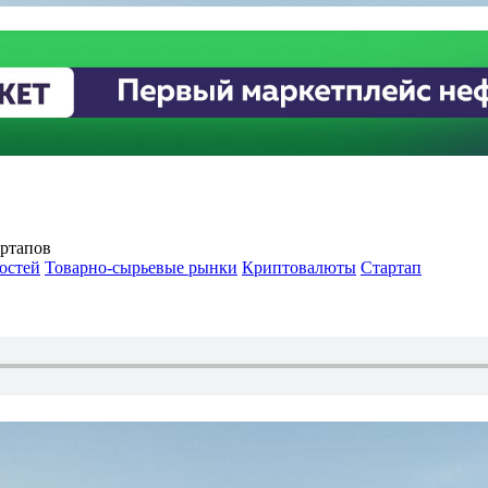
артапов
остей
Товарно-сырьевые рынки
Криптовалюты
Стартап