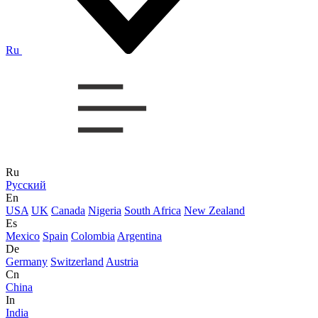
Ru
Ru
Русский
En
USA
UK
Canada
Nigeria
South Africa
New Zealand
Es
Mexico
Spain
Colombia
Argentina
De
Germany
Switzerland
Austria
Cn
China
In
India