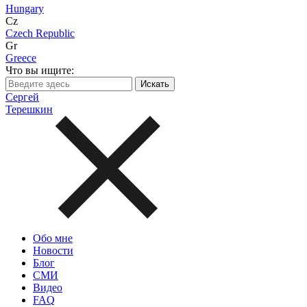
Hungary
Cz
Czech Republic
Gr
Greece
Что вы ищите:
Сергей
Терешкин
Обо мне
Новости
Блог
СМИ
Видео
FAQ