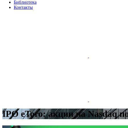
Библиотека
Контакты
IPO eToro: акции на Nasdaq п