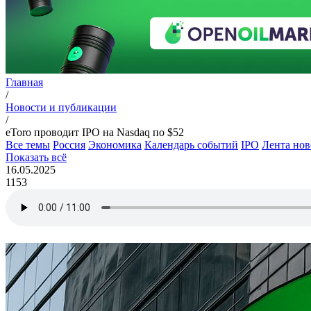
Главная
/
Новости и публикации
/
eToro проводит IPO на Nasdaq по $52
Все темы
Россия
Экономика
Календарь событий
IPO
Лента нов
Показать всё
16.05.2025
1153