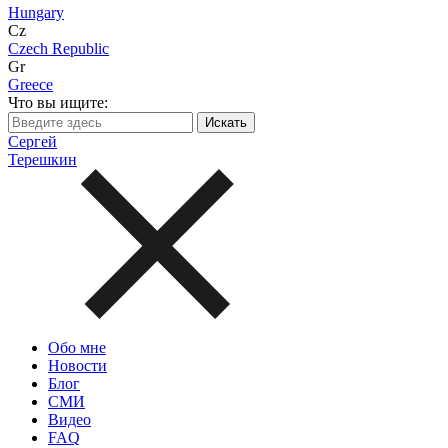
Hungary
Cz
Czech Republic
Gr
Greece
Что вы ищите:
Сергей
Терешкин
Обо мне
Новости
Блог
СМИ
Видео
FAQ