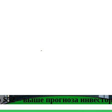
о $52 – выше прогноза инвесто