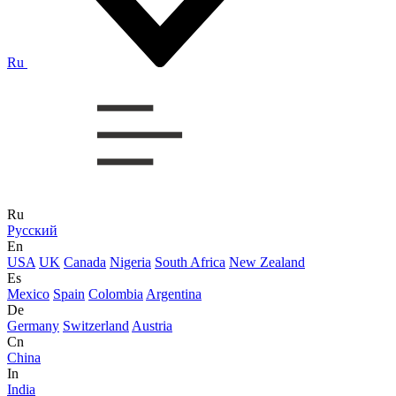
Ru
Ru
Русский
En
USA
UK
Canada
Nigeria
South Africa
New Zealand
Es
Mexico
Spain
Colombia
Argentina
De
Germany
Switzerland
Austria
Cn
China
In
India