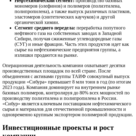
Нефтехимический сегмент:
производство базовых
мономеров (олефинов) и полимеров (полиэтилена,
полипропилена), а также выпуск различных пластиков,
эластомеров (синтетических каучуков) и другой
органической химии.
Сегмент среднего передела:
переработка попутного
нефтяного газа на собственных заводах в Западной
Сибири, получая сжиженные углеводородные газы
(СУГ) и иные фракции. Часть этих продуктов идет как
сырье на нефтехимические предприятия группы, а
излишки продаются на рынке.
Операционная деятельность компании охватывает десятки
производственных площадок по всей стране. После
объединения с активами группы ТАИФ совокупный выпуск
продукции «Сибура» превышает 8 млн тонн в год (по итогам
2023 года). Компания доминирует на внутреннем рынке
базовых полимеров, контролируя до 80% всех мощностей по
производству полиэтилена и полипропилена в России.
«Сибур» является ключевым поставщиком нефтехимического
сырья и материалов для отечественной промышленности и
одновременно крупным экспортером полимерной продукции.
Инвестиционные проекты и рост
компании