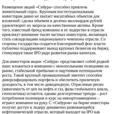
Размещение акций «Сибура» способно привлечь
значительный спрос. Крупным институциональным
инвесторам давно не хватает масштабных объектов для
вложений: сделка объемом в десятки миллиардов рублей
удовлетворит их запросы на качественные активы. Кроме
того, известный бренд компании и ее лидерство в отрасли
привлекут внимание тысяч частных инвесторов, желающих
стать совладельцами национального чемпиона отрасли. Со
стороны государства создается благоприятный фон: власти
публично поддерживают выход крупных бизнесов на биржу,
стимулируя такие IPO ради развития рынка капитала.
Для инвесторов акции «Сибура» представляют собой редкий
шанс вложиться в компанию с монопольными позициями на
рынке, стабильной прибылью и ощутимым потенциалом
роста. Такой крупный промышленный эмитент способен
диверсифицировать портфель и обеспечить приличную
доходность, в том числе дивидендную. Отраслевые риски
(зависимость от цен на нефть и газ, фазы глобального цикла,
геополитика) остаются, однако долгосрочные тренды – рост
потребления полимеров и курс на импортозамещение –
играют компании на руку. С «Сибуром» на бирже инвесторы
получат доступ к лидеру динамично развивающейся
нефтехимической отрасли, который выходит на IPO как