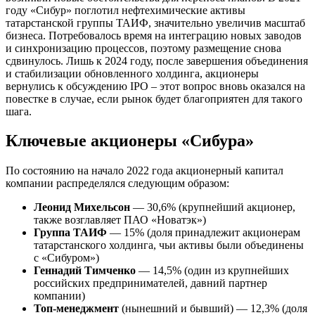
году «Сибур» поглотил нефтехимические активы
татарстанской группы ТАИФ, значительно увеличив масштаб
бизнеса. Потребовалось время на интеграцию новых заводов
и синхронизацию процессов, поэтому размещение снова
сдвинулось. Лишь к 2024 году, после завершения объединения
и стабилизации обновленного холдинга, акционеры
вернулись к обсуждению IPO – этот вопрос вновь оказался на
повестке в случае, если рынок будет благоприятен для такого
шага.
Ключевые акционеры «Сибура»
По состоянию на начало 2022 года акционерный капитал
компании распределялся следующим образом:
Леонид Михельсон
— 30,6% (крупнейший акционер,
также возглавляет ПАО «Новатэк»)
Группа ТАИФ
— 15% (доля принадлежит акционерам
татарстанского холдинга, чьи активы были объединены
с «Сибуром»)
Геннадий Тимченко
— 14,5% (один из крупнейших
российских предпринимателей, давний партнер
компании)
Топ-менеджмент
(нынешний и бывший) — 12,3% (доля