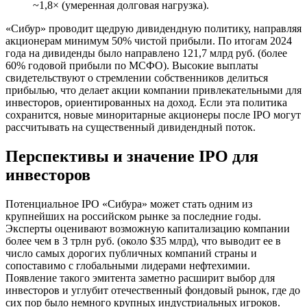
~1,8× (умеренная долговая нагрузка).
«Сибур» проводит щедрую дивидендную политику, направляя
акционерам минимум 50% чистой прибыли. По итогам 2024
года на дивиденды было направлено 121,7 млрд руб. (более
60% годовой прибыли по МСФО). Высокие выплаты
свидетельствуют о стремлении собственников делиться
прибылью, что делает акции компании привлекательными для
инвесторов, ориентированных на доход. Если эта политика
сохранится, новые миноритарные акционеры после IPO могут
рассчитывать на существенный дивидендный поток.
Перспективы и значение IPO для
инвесторов
Потенциальное IPO «Сибура» может стать одним из
крупнейших на российском рынке за последние годы.
Эксперты оценивают возможную капитализацию компании
более чем в 3 трлн руб. (около $35 млрд), что выводит ее в
число самых дорогих публичных компаний страны и
сопоставимо с глобальными лидерами нефтехимии.
Появление такого эмитента заметно расширит выбор для
инвесторов и углубит отечественный фондовый рынок, где до
сих пор было немного крупных индустриальных игроков.