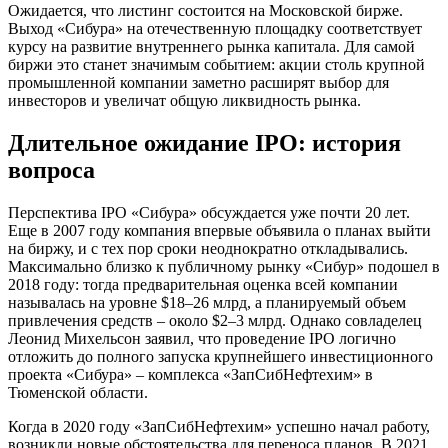
Ожидается, что листинг состоится на Московской бирже.
Выход «Сибура» на отечественную площадку соответствует
курсу на развитие внутреннего рынка капитала. Для самой
биржи это станет значимым событием: акции столь крупной
промышленной компании заметно расширят выбор для
инвесторов и увеличат общую ликвидность рынка.
Длительное ожидание IPO: история
вопроса
Перспектива IPO «Сибура» обсуждается уже почти 20 лет.
Еще в 2007 году компания впервые объявила о планах выйти
на биржу, и с тех пор сроки неоднократно откладывались.
Максимально близко к публичному рынку «Сибур» подошел в
2018 году: тогда предварительная оценка всей компании
называлась на уровне $18–26 млрд, а планируемый объем
привлечения средств – около $2–3 млрд. Однако совладелец
Леонид Михельсон заявил, что проведение IPO логично
отложить до полного запуска крупнейшего инвестиционного
проекта «Сибура» – комплекса «ЗапСибНефтехим» в
Тюменской области.
Когда в 2020 году «ЗапСибНефтехим» успешно начал работу,
возникли новые обстоятельства для переноса планов. В 2021