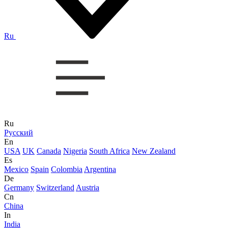
Ru
Ru
Русский
En
USA
UK
Canada
Nigeria
South Africa
New Zealand
Es
Mexico
Spain
Colombia
Argentina
De
Germany
Switzerland
Austria
Cn
China
In
India