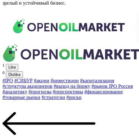
зрелый и устойчивый бизнес.
1
Like
0
Dislike
#IPO
#СИБУР
#акции
#инвестиции
#капитализация
#структура акционеров
#выход на биржу
#рынок IPO Россия
#аналитику
#прогнозы
#перспективы
#финансирование
#товарные рынки
#стратегии
#риски