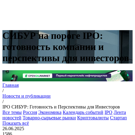
СИБУР на пороге IPO:
готовность компании и
перспективы для инвесторов
Главная
/
Новости и публикации
/
IPO СИБУР: Готовность и Перспективы для Инвесторов
Все темы
Россия
Экономика
Календарь событий
IPO
Лента
новостей
Товарно-сырьевые рынки
Криптовалюты
Стартап
Показать всё
26.06.2025
1586