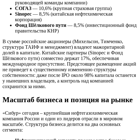
руководящей команды компании)
СОГАЗ
— 10,6% (крупная страховая группа)
Sinopec
— 8,5% (китайская нефтехимическая
корпорация)
Фонд Шёлкового пути
— 8,5% (инвестиционный фонд
правительства КНР)
В сумме российские акционеры (Михельсон, Тимченко,
структура ТАИФ и менеджмент) владеют мажоритарной
долей в капитале. Китайские партнеры (Sinopec и Фонд
Шёлкового пути) совместно держат 17%, обеспечивая
международное присутствие. Предстоящее размещение акций
не приведет к существенному изменению структуры
собственности: даже после IPO около 98% капитала останется
у нынешних владельцев, а контроль над компанией
сохранится за ними.
Масштаб бизнеса и позиция на рынке
«Сибур» сегодня – крупнейшая нефтегазохимическая
компания России и один из лидеров отрасли в мировом
масштабе. Структура бизнеса делится на два основных
сегмента: