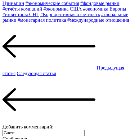
Цзиньпин
#экономические события
#фондовые рынки
#отчёты компаний
#экономика США
#экономика Европы
#инвесторы СНГ
#Корпоративная отчётность
#глобальные
рынки
#монетарная политика
#международные отношения
Предыдущая
статья
Следующая статья
Добавить комментарий:
Сообщение