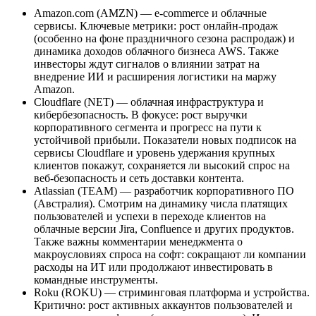
Amazon.com (AMZN) — e-commerce и облачные
сервисы. Ключевые метрики: рост онлайн-продаж
(особенно на фоне праздничного сезона распродаж) и
динамика доходов облачного бизнеса AWS. Также
инвесторы ждут сигналов о влиянии затрат на
внедрение ИИ и расширения логистики на маржу
Amazon.
Cloudflare (NET) — облачная инфраструктура и
кибербезопасность. В фокусе: рост выручки
корпоративного сегмента и прогресс на пути к
устойчивой прибыли. Показатели новых подписок на
сервисы Cloudflare и уровень удержания крупных
клиентов покажут, сохраняется ли высокий спрос на
веб-безопасность и сеть доставки контента.
Atlassian (TEAM) — разработчик корпоративного ПО
(Австралия). Смотрим на динамику числа платящих
пользователей и успехи в переходе клиентов на
облачные версии Jira, Confluence и других продуктов.
Также важны комментарии менеджмента о
макроусловиях спроса на софт: сокращают ли компании
расходы на ИТ или продолжают инвестировать в
командные инструменты.
Roku (ROKU) — стриминговая платформа и устройства.
Критично: рост активных аккаунтов пользователей и