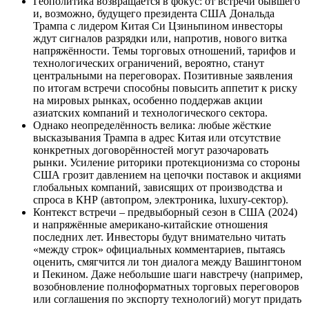
Геополитика возвращается в фокус: от встречи бывшего
и, возможно, будущего президента США Дональда
Трампа с лидером Китая Си Цзиньпином инвесторы
ждут сигналов разрядки или, напротив, нового витка
напряжённости. Темы торговых отношений, тарифов и
технологических ограничений, вероятно, станут
центральными на переговорах. Позитивные заявления
по итогам встречи способны повысить аппетит к риску
на мировых рынках, особенно поддержав акции
азиатских компаний и технологического сектора.
Однако неопределённость велика: любые жёсткие
высказывания Трампа в адрес Китая или отсутствие
конкретных договорённостей могут разочаровать
рынки. Усиление риторики протекционизма со стороны
США грозит давлением на цепочки поставок и акциями
глобальных компаний, зависящих от производства и
спроса в КНР (автопром, электроника, luxury-сектор).
Контекст встречи – предвыборный сезон в США (2024)
и напряжённые американо-китайские отношения
последних лет. Инвесторы будут внимательно читать
«между строк» официальных комментариев, пытаясь
оценить, смягчится ли тон диалога между Вашингтоном
и Пекином. Даже небольшие шаги навстречу (например,
возобновление полноформатных торговых переговоров
или соглашения по экспорту технологий) могут придать