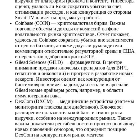
выручки от платформы (реклама и контент). Инвесторы
оценят, удалось ли Roku сократить убытки за счёт
оптимизации расходов, и как конкуренция со стороны
Smart TV влияет на продажи устройств.
Coinbase (COIN) — криптовалютная биржа. Важны
торговые объемы и доходы от комиссий на фоне
волатильности рынка криптоактивов. Отчёт покажет,
удалось ли Coinbase сократить убытки вне зависимости
от цен на биткоин, а также дадут ли руководители
комментарии относительно регуляторной среды в США
и перспектив одобрения крипто-ETF.
Gilead Sciences (GILD) — фармацевтика. В центре
внимания: продажи ключевых препаратов (для ВИЧ,
гепатитов и онкологии) и прогресс в разработке новых
лекарств. Инвесторы оценят, как конкуренция от
биосимиляров влияет на доходы и есть ли в арсенале
Gilead новые драйверы роста, например, в области
иммунотерапии рака.
DexCom (DXCM) — медицинские устройства (системы
мониторинга глюкозы для диабетиков). Ключевое:
расширение пользовательской базы и темпы роста
выручки, особенно на международных рынках. Также
важны показатели рентабельности и прогноз по выводу
новых поколений сенсоров, что определит позицию
DexCom на конкурентном рынке медтеха.