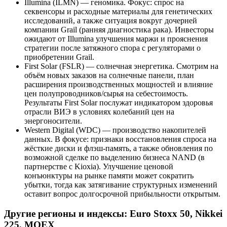
Illumina (ILMN) — геномика. Фокус: спрос на
секвенсоры и расходные материалы для генетических
исследований, а также ситуация вокруг дочерней
компании Grail (ранняя диагностика рака). Инвесторы
ожидают от Illumina улучшения маржи и прояснения
стратегии после затяжного спора с регуляторами о
приобретении Grail.
First Solar (FSLR) — солнечная энергетика. Смотрим на
объём новых заказов на солнечные панели, план
расширения производственных мощностей и влияние
цен полупроводников/сырья на себестоимость.
Результаты First Solar послужат индикатором здоровья
отрасли ВИЭ в условиях колебаний цен на
энергоносители.
Western Digital (WDC) — производство накопителей
данных. В фокусе: признаки восстановления спроса на
жёсткие диски и флэш-память, а также обновления по
возможной сделке по выделению бизнеса NAND (в
партнерстве с Kioxia). Улучшение ценовой
конъюнктуры на рынке памяти может сократить
убытки, тогда как затягивание структурных изменений
оставит вопрос долгосрочной прибыльности открытым.
Другие регионы и индексы: Euro Stoxx 50, Nikkei
225, MOEX