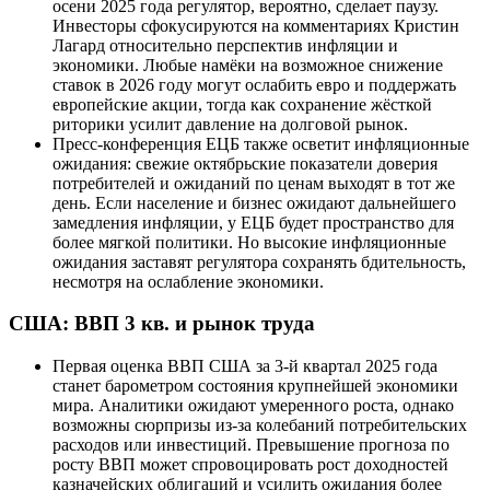
осени 2025 года регулятор, вероятно, сделает паузу.
Инвесторы сфокусируются на комментариях Кристин
Лагард относительно перспектив инфляции и
экономики. Любые намёки на возможное снижение
ставок в 2026 году могут ослабить евро и поддержать
европейские акции, тогда как сохранение жёсткой
риторики усилит давление на долговой рынок.
Пресс-конференция ЕЦБ также осветит инфляционные
ожидания: свежие октябрьские показатели доверия
потребителей и ожиданий по ценам выходят в тот же
день. Если население и бизнес ожидают дальнейшего
замедления инфляции, у ЕЦБ будет пространство для
более мягкой политики. Но высокие инфляционные
ожидания заставят регулятора сохранять бдительность,
несмотря на ослабление экономики.
США: ВВП 3 кв. и рынок труда
Первая оценка ВВП США за 3-й квартал 2025 года
станет барометром состояния крупнейшей экономики
мира. Аналитики ожидают умеренного роста, однако
возможны сюрпризы из-за колебаний потребительских
расходов или инвестиций. Превышение прогноза по
росту ВВП может спровоцировать рост доходностей
казначейских облигаций и усилить ожидания более