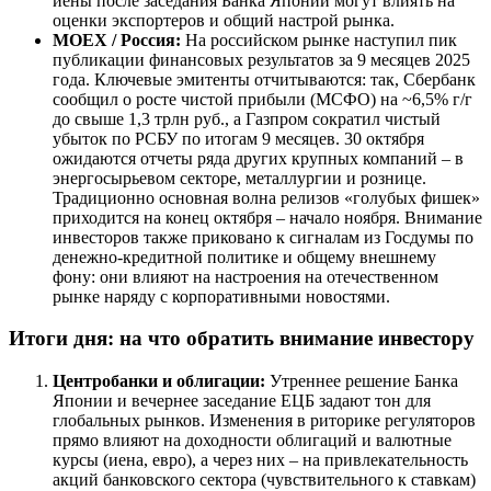
иены после заседания Банка Японии могут влиять на
оценки экспортеров и общий настрой рынка.
MOEX / Россия:
На российском рынке наступил пик
публикации финансовых результатов за 9 месяцев 2025
года. Ключевые эмитенты отчитываются: так, Сбербанк
сообщил о росте чистой прибыли (МСФО) на ~6,5% г/г
до свыше 1,3 трлн руб., а Газпром сократил чистый
убыток по РСБУ по итогам 9 месяцев. 30 октября
ожидаются отчеты ряда других крупных компаний – в
энергосырьевом секторе, металлургии и рознице.
Традиционно основная волна релизов «голубых фишек»
приходится на конец октября – начало ноября. Внимание
инвесторов также приковано к сигналам из Госдумы по
денежно-кредитной политике и общему внешнему
фону: они влияют на настроения на отечественном
рынке наряду с корпоративными новостями.
Итоги дня: на что обратить внимание инвестору
Центробанки и облигации:
Утреннее решение Банка
Японии и вечернее заседание ЕЦБ задают тон для
глобальных рынков. Изменения в риторике регуляторов
прямо влияют на доходности облигаций и валютные
курсы (иена, евро), а через них – на привлекательность
акций банковского сектора (чувствительного к ставкам)