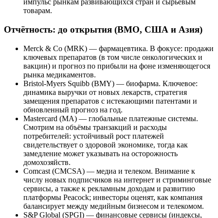
импульс рынкам развивающихся стран и сырьевым
товарам.
Отчётность: до открытия (BMO, США и Азия)
Merck & Co (MRK) — фармацевтика. В фокусе: продажи
ключевых препаратов (в том числе онкологических и
вакцин) и прогноз по прибыли на фоне изменяющегося
рынка медикаментов.
Bristol-Myers Squibb (BMY) — биофарма. Ключевое:
динамика выручки от новых лекарств, стратегия
замещения препаратов с истекающими патентами и
обновленный прогноз на год.
Mastercard (MA) — глобальные платежные системы.
Смотрим на объёмы транзакций и расходы
потребителей: устойчивый рост платежей
свидетельствует о здоровой экономике, тогда как
замедление может указывать на осторожность
домохозяйств.
Comcast (CMCSA) — медиа и телеком. Внимание к
числу новых подписчиков на интернет и стриминговые
сервисы, а также к рекламным доходам и развитию
платформы Peacock; инвесторы оценят, как компания
балансирует между медийным бизнесом и телекомом.
S&P Global (SPGI) — финансовые сервисы (индексы,