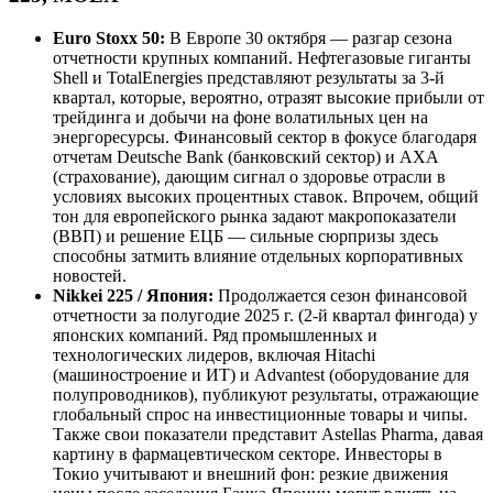
Euro Stoxx 50:
В Европе 30 октября — разгар сезона
отчетности крупных компаний. Нефтегазовые гиганты
Shell и TotalEnergies представляют результаты за 3-й
квартал, которые, вероятно, отразят высокие прибыли от
трейдинга и добычи на фоне волатильных цен на
энергоресурсы. Финансовый сектор в фокусе благодаря
отчетам Deutsche Bank (банковский сектор) и AXA
(страхование), дающим сигнал о здоровье отрасли в
условиях высоких процентных ставок. Впрочем, общий
тон для европейского рынка задают макропоказатели
(ВВП) и решение ЕЦБ — сильные сюрпризы здесь
способны затмить влияние отдельных корпоративных
новостей.
Nikkei 225 / Япония:
Продолжается сезон финансовой
отчетности за полугодие 2025 г. (2-й квартал фингода) у
японских компаний. Ряд промышленных и
технологических лидеров, включая Hitachi
(машиностроение и ИТ) и Advantest (оборудование для
полупроводников), публикуют результаты, отражающие
глобальный спрос на инвестиционные товары и чипы.
Также свои показатели представит Astellas Pharma, давая
картину в фармацевтическом секторе. Инвесторы в
Токио учитывают и внешний фон: резкие движения