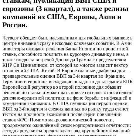
ставкам, публикация ВВП США и
еврозоны (3 квартал), а также релизы
компаний из США, Европы, Азии и
России.
Четверг обещает быть насыщенным для глобальных рынков: в
центре внимания сразу несколько ключевых событий. В Азии
инвесторы ожидают решения Банка Японии по процентной
ставке, способного повлиять на курсовую динамику иены, а
также следят за встречей Дональда Трампа с председателем
КНР Си Цзиньпином, от которой во многом зависит вектор
отношений США–Китай. В Европе главные драйверы дня —
предварительные оценки ВВП за 3-й квартал во Франции,
Германии и еврозоне, выходящие незадолго до заседания ЕЦБ.
Европейский регулятор во второй половине дня объявит
решение по ставке и может дать новые сигналы относительно
денежно-кредитной политики на фоне борьбы с инфляцией и
замедления экономики. В США публикация первой оценки
ВВП за 3-й квартал и свежих данных по рынку труда станет
тестом на прочность экономики после серии повышений
ставок ФРС. Помимо макроэкономической повестки,
продолжается оживлённый сезон корпоративной отчётности:
сегодня результаты представляют ряд крупнейших компаний