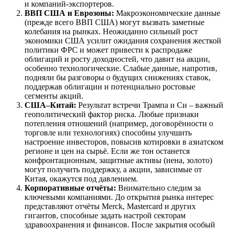
и компаний-экспортеров.
ВВП США и Еврозоны:
Макроэкономические данные
(прежде всего ВВП США) могут вызвать заметные
колебания на рынках. Неожиданно сильный рост
экономики США усилит ожидания сохранения жесткой
политики ФРС и может привести к распродаже
облигаций и росту доходностей, что давит на акции,
особенно технологические. Слабые данные, напротив,
подняли бы разговоры о будущих снижениях ставок,
поддержав облигации и потенциально ростовые
сегменты акций.
США–Китай:
Результат встречи Трампа и Си – важный
геополитический фактор риска. Любые признаки
потепления отношений (например, договорённости о
торговле или технологиях) способны улучшить
настроение инвесторов, повысив котировки в азиатском
регионе и цен на сырьё. Если же тон останется
конфронтационным, защитные активы (иена, золото)
могут получить поддержку, а акции, зависимые от
Китая, окажутся под давлением.
Корпоративные отчёты:
Внимательно следим за
ключевыми компаниями. До открытия рынка интерес
представляют отчёты Merck, Mastercard и других
гигантов, способные задать настрой секторам
здравоохранения и финансов. После закрытия особый