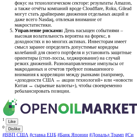
фокус на технологическом секторе: результаты Amazon,
а также отчёты компаний вроде Cloudflare, Roku, Gilead
могут стать драйверами движения отдельных акций и
даже всего Nasdaq, отвлекая внимание от
макростатистики.
Управление рисками:
День насыщен событиями –
высокая волатильность вероятна на форекс, в
доходностях и во многих активах. Инвесторам имеет
смысл заранее определить допустимые коридоры
колебаний для своего портфеля и установить защитные
ориентиры (стоп-лоссы, хеджирование) на случай
резких движений. Разнонаправленные импульсы от
макроданных и отчетов требуют повышенного
внимания к корреляции между рынками (например,
«доходности США ↔ акции технологий» или «новости
Китая ↔ сырьевые валюты»), чтобы своевременно
ребалансировать позиции.
1
Like
0
Dislike
#ВВП США
#ставка ЕЦБ
#Банк Японии
#Дональд Трамп
#Си