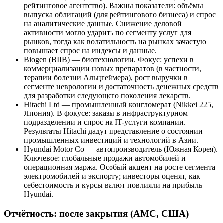
рейтинговое агентство). Важны показатели: объёмы
выпуска облигаций (для рейтингового бизнеса) и спрос
на аналитические данные. Снижение деловой
активности могло ударить по сегменту услуг для
рынков, тогда как волатильность на рынках зачастую
повышает спрос на индексы и данные.
Biogen (BIIB) — биотехнологии. Фокус: успехи в
коммерциализации новых препаратов (в частности,
терапии болезни Альцгеймера), рост выручки в
сегменте неврологии и достаточность денежных средств
для разработки следующего поколения лекарств.
Hitachi Ltd — промышленный конгломерат (Nikkei 225,
Япония). В фокусе: заказы в инфраструктурном
подразделении и спрос на IT-услуги компании.
Результаты Hitachi дадут представление о состоянии
промышленных инвестиций и технологий в Азии.
Hyundai Motor Co — автопроизводитель (Южная Корея).
Ключевое: глобальные продажи автомобилей и
операционная маржа. Особый акцент на росте сегмента
электромобилей и экспорту; инвесторы оценят, как
себестоимость и курсы валют повлияли на прибыль
Hyundai.
Отчётность: после закрытия (AMC, США)