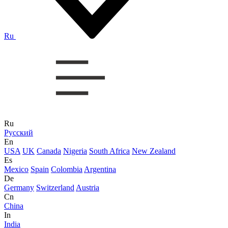
Ru
Ru
Русский
En
USA
UK
Canada
Nigeria
South Africa
New Zealand
Es
Mexico
Spain
Colombia
Argentina
De
Germany
Switzerland
Austria
Cn
China
In
India