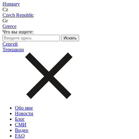
Hungary
Cz
Czech Republic
Gr
Greece
Что вы ищите:
Сергей
Терешкин
Обо мне
Новости
Блог
СМИ
Видео
FAQ