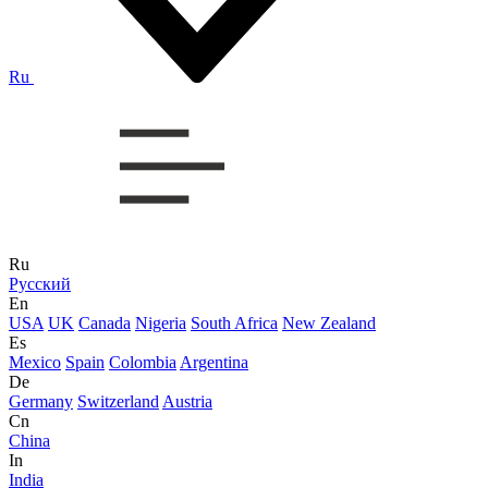
Ru
Ru
Русский
En
USA
UK
Canada
Nigeria
South Africa
New Zealand
Es
Mexico
Spain
Colombia
Argentina
De
Germany
Switzerland
Austria
Cn
China
In
India