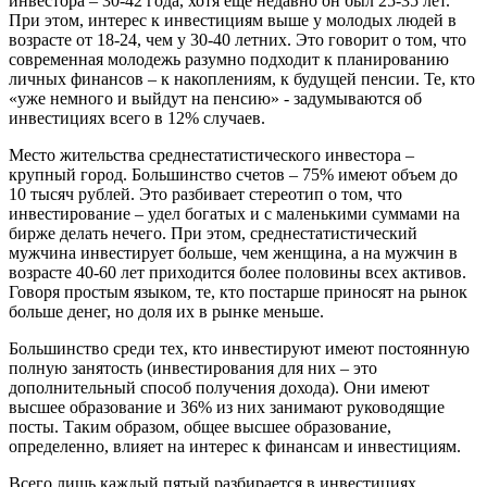
инвестора – 30-42 года, хотя еще недавно он был 25-35 лет.
При этом, интерес к инвестициям выше у молодых людей в
возрасте от 18-24, чем у 30-40 летних. Это говорит о том, что
современная молодежь разумно подходит к планированию
личных финансов – к накоплениям, к будущей пенсии. Те, кто
«уже немного и выйдут на пенсию» - задумываются об
инвестициях всего в 12% случаев.
Место жительства среднестатистического инвестора –
крупный город. Большинство счетов – 75% имеют объем до
10 тысяч рублей. Это разбивает стереотип о том, что
инвестирование – удел богатых и с маленькими суммами на
бирже делать нечего. При этом, среднестатистический
мужчина инвестирует больше, чем женщина, а на мужчин в
возрасте 40-60 лет приходится более половины всех активов.
Говоря простым языком, те, кто постарше приносят на рынок
больше денег, но доля их в рынке меньше.
Большинство среди тех, кто инвестируют имеют постоянную
полную занятость (инвестирования для них – это
дополнительный способ получения дохода). Они имеют
высшее образование и 36% из них занимают руководящие
посты. Таким образом, общее высшее образование,
определенно, влияет на интерес к финансам и инвестициям.
Всего лишь каждый пятый разбирается в инвестициях,