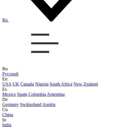
Ru
Ru
Русский
En
USA
UK
Canada
Nigeria
South Africa
New Zealand
Es
Mexico
Spain
Colombia
Argentina
De
Germany
Switzerland
Austria
Cn
China
In
India