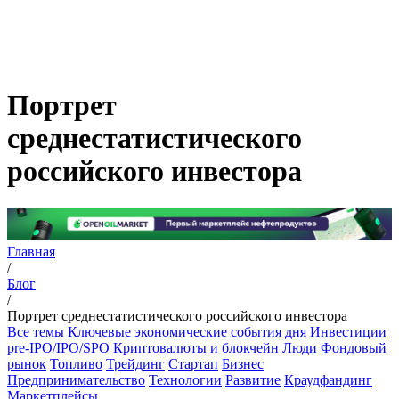
Портрет
среднестатистического
российского инвестора
Главная
/
Блог
/
Портрет среднестатистического российского инвестора
Все темы
Ключевые экономические события дня
Инвестиции
pre-IPO/IPO/SPO
Криптовалюты и блокчейн
Люди
Фондовый
рынок
Топливо
Трейдинг
Стартап
Бизнес
Предпринимательство
Технологии
Развитие
Краудфандинг
Маркетплейсы