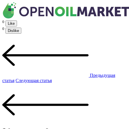
0
Like
0
Dislike
Предыдущая
статья
Следующая статья