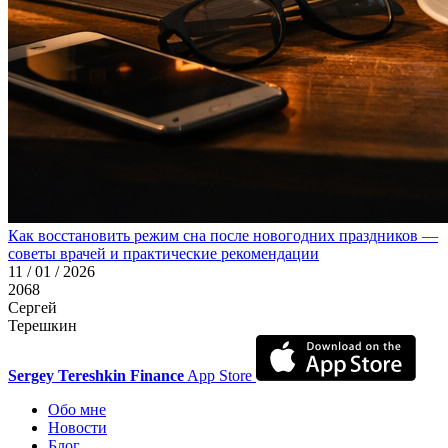
Как восстановить режим сна после новогодних праздников —
советы врачей и практические рекомендации
11 / 01 / 2026
2068
Сергей
Терешкин
Sergey Tereshkin Finance
App Store
Обо мне
Новости
Блог