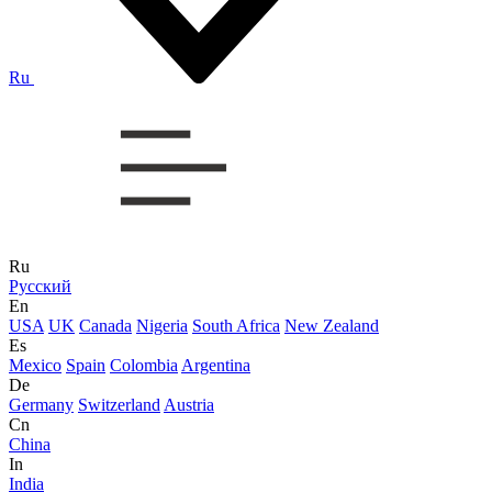
Ru
Ru
Русский
En
USA
UK
Canada
Nigeria
South Africa
New Zealand
Es
Mexico
Spain
Colombia
Argentina
De
Germany
Switzerland
Austria
Cn
China
In
India