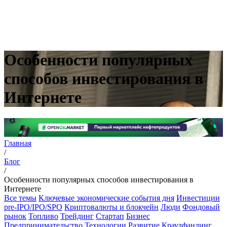
Особенности популярных
способов инвестирования в
Интернете
Главная
/
Блог
/
Особенности популярных способов инвестирования в
Интернете
Все темы
Ключевые экономические события дня
Инвестиции
pre-IPO/IPO/SPO
Криптовалюты и блокчейн
Люди
Фондовый
рынок
Топливо
Трейдинг
Стартап
Бизнес
Предпринимательство
Технологии
Развитие
Краудфандинг