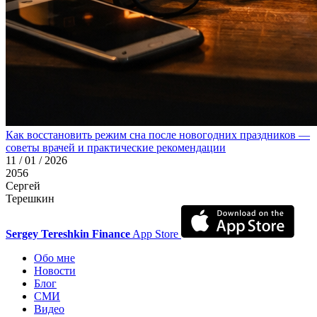
Как восстановить режим сна после новогодних праздников —
советы врачей и практические рекомендации
11 / 01 / 2026
2056
Сергей
Терешкин
Sergey Tereshkin Finance
App Store
Обо мне
Новости
Блог
СМИ
Видео