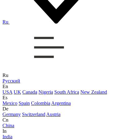
Ru
Ru
Русский
En
USA
UK
Canada
Nigeria
South Africa
New Zealand
Es
Mexico
Spain
Colombia
Argentina
De
Germany
Switzerland
Austria
Cn
China
In
India