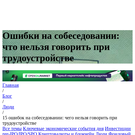
Ошибки на собеседовании:
что нельзя говорить при
трудоустройстве
Главная
/
Блог
/
Люди
/
15 ошибок на собеседовании: чего нельзя говорить при
трудоустройстве
Все темы
Ключевые экономические события дня
Инвестиции
pre-IPO/IPO/SPO
Криптовалюты и блокчейн
Люди
Фондовый