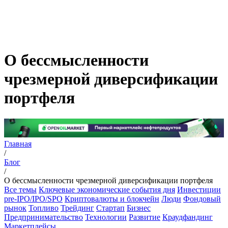
О бессмысленности
чрезмерной диверсификации
портфеля
Главная
/
Блог
/
О бессмысленности чрезмерной диверсификации портфеля
Все темы
Ключевые экономические события дня
Инвестиции
pre-IPO/IPO/SPO
Криптовалюты и блокчейн
Люди
Фондовый
рынок
Топливо
Трейдинг
Стартап
Бизнес
Предпринимательство
Технологии
Развитие
Краудфандинг
Маркетплейсы