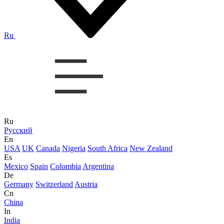
Ru
Ru
Русский
En
USA
UK
Canada
Nigeria
South Africa
New Zealand
Es
Mexico
Spain
Colombia
Argentina
De
Germany
Switzerland
Austria
Cn
China
In
India