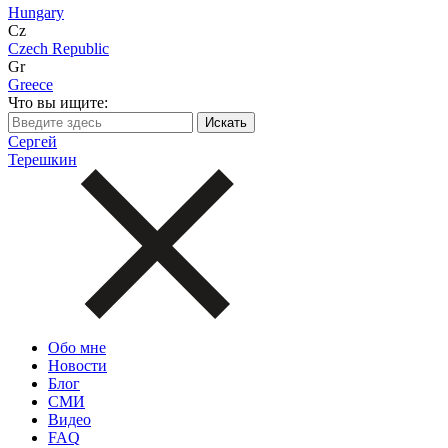
Hungary
Cz
Czech Republic
Gr
Greece
Что вы ищите:
Сергей
Терешкин
Обо мне
Новости
Блог
СМИ
Видео
FAQ