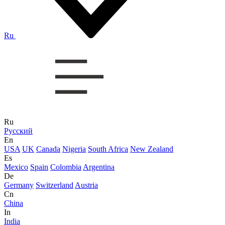
Ru
Ru
Русский
En
USA
UK
Canada
Nigeria
South Africa
New Zealand
Es
Mexico
Spain
Colombia
Argentina
De
Germany
Switzerland
Austria
Cn
China
In
India