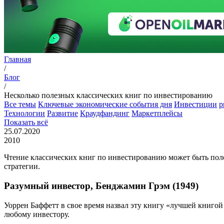
Главная
/
Блог
/
Несколько полезных классических книг по инвестированию
Все темы
Ключевые экономические события дня
Инвестиции
p
Технологии
Развитие
Краудфандинг
Маркетплейсы
Показать всё
25.07.2020
2010
Чтение классических книг по инвестированию может быть пол
стратегии.
Разумный инвестор, Бенджамин Грэм (1949)
Уоррен Баффетт в свое время назвал эту книгу «лучшей книго
любому инвестору.