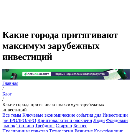
Какие города притягивают
максимум зарубежных
инвестиций
Главная
/
Блог
/
Какие города притягивают максимум зарубежных
инвестиций
Все темы
Ключевые экономические события дня
Инвестиции
pre-IPO/IPO/SPO
Криптовалюты и блокчейн
Люди
Фондовый
рынок
Топливо
Трейдинг
Стартап
Бизнес
Предпринимательство
Технологии
Развитие
Краудфандинг