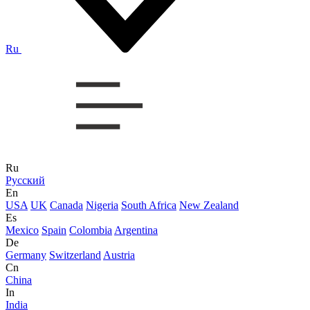
Ru
Ru
Русский
En
USA
UK
Canada
Nigeria
South Africa
New Zealand
Es
Mexico
Spain
Colombia
Argentina
De
Germany
Switzerland
Austria
Cn
China
In
India