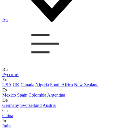
Ru
Ru
Русский
En
USA
UK
Canada
Nigeria
South Africa
New Zealand
Es
Mexico
Spain
Colombia
Argentina
De
Germany
Switzerland
Austria
Cn
China
In
India