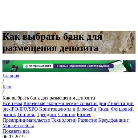
Как выбрать банк для
размещения депозита
Главная
/
Блог
/
Как выбрать банк для размещения депозита
Все темы
Ключевые экономические события дня
Инвестиции
pre-IPO/IPO/SPO
Криптовалюты и блокчейн
Люди
Фондовый
рынок
Топливо
Трейдинг
Стартап
Бизнес
Предпринимательство
Технологии
Развитие
Краудфандинг
Маркетплейсы
Показать всё
06.03.2019