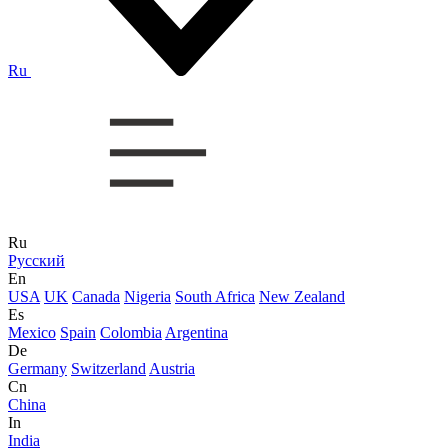
Ru
Ru
Русский
En
USA
UK
Canada
Nigeria
South Africa
New Zealand
Es
Mexico
Spain
Colombia
Argentina
De
Germany
Switzerland
Austria
Cn
China
In
India