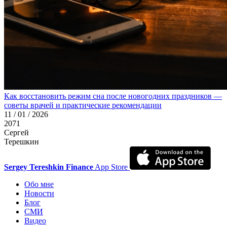
Как восстановить режим сна после новогодних праздников —
советы врачей и практические рекомендации
11 / 01 / 2026
2071
Сергей
Терешкин
Sergey Tereshkin Finance
App Store
Обо мне
Новости
Блог
СМИ
Видео