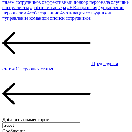
#наем сотрудников
#эффективный подбор персонала
#лучшие
специалисты
#работа и карьера
#HR-стратегия
#управление
персоналом
#собеседование
#мотивация сотрудников
#управление командой
#поиск сотрудников
Предыдущая
статья
Следующая статья
Добавить комментарий:
Сообщение