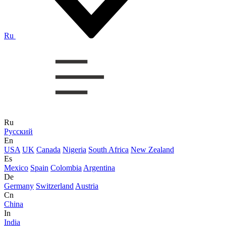
Ru
Ru
Русский
En
USA
UK
Canada
Nigeria
South Africa
New Zealand
Es
Mexico
Spain
Colombia
Argentina
De
Germany
Switzerland
Austria
Cn
China
In
India