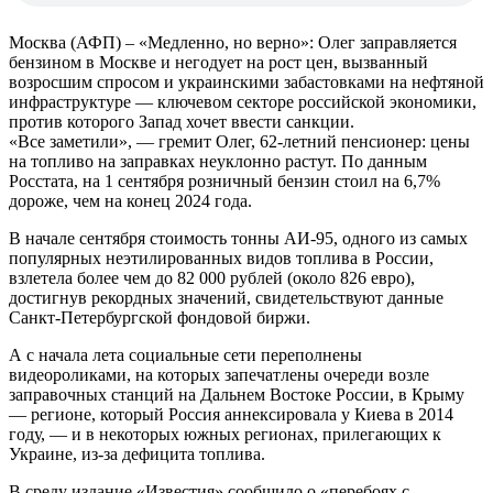
Москва (АФП) – «Медленно, но верно»: Олег заправляется
бензином в Москве и негодует на рост цен, вызванный
возросшим спросом и украинскими забастовками на нефтяной
инфраструктуре — ключевом секторе российской экономики,
против которого Запад хочет ввести санкции.
«Все заметили», — гремит Олег, 62-летний пенсионер: цены
на топливо на заправках неуклонно растут. По данным
Росстата, на 1 сентября розничный бензин стоил на 6,7%
дороже, чем на конец 2024 года.
В начале сентября стоимость тонны АИ-95, одного из самых
популярных неэтилированных видов топлива в России,
взлетела более чем до 82 000 рублей (около 826 евро),
достигнув рекордных значений, свидетельствуют данные
Санкт-Петербургской фондовой биржи.
А с начала лета социальные сети переполнены
видеороликами, на которых запечатлены очереди возле
заправочных станций на Дальнем Востоке России, в Крыму
— регионе, который Россия аннексировала у Киева в 2014
году, — и в некоторых южных регионах, прилегающих к
Украине, из-за дефицита топлива.
В среду издание «Известия» сообщило о «перебоях с