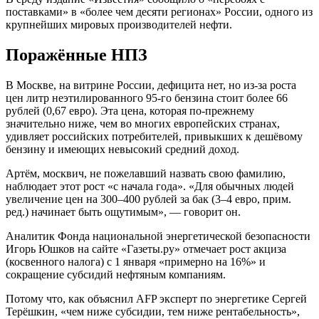
поставками» в «более чем десяти регионах» России, одного из
крупнейших мировых производителей нефти.
Поражённые НПЗ
В Москве, на витрине России, дефицита нет, но из-за роста
цен литр неэтилированного 95-го бензина стоит более 66
рублей (0,67 евро). Эта цена, которая по-прежнему
значительно ниже, чем во многих европейских странах,
удивляет российских потребителей, привыкших к дешёвому
бензину и имеющих невысокий средний доход.
Артём, москвич, не пожелавший назвать свою фамилию,
наблюдает этот рост «с начала года». «Для обычных людей
увеличение цен на 300–400 рублей за бак (3–4 евро, прим.
ред.) начинает быть ощутимым», — говорит он.
Аналитик Фонда национальной энергетической безопасности
Игорь Юшков на сайте «Газеты.ру» отмечает рост акциза
(косвенного налога) с 1 января «примерно на 16%» и
сокращение субсидий нефтяным компаниям.
Потому что, как объяснил AFP эксперт по энергетике Сергей
Терёшкин, «чем ниже субсидии, тем ниже рентабельность»,