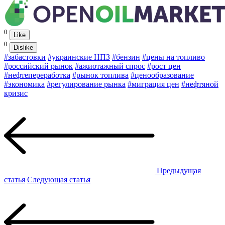
0
Like
0
Dislike
#забастовки
#украинские НПЗ
#бензин
#цены на топливо
#российский рынок
#ажиотажный спрос
#рост цен
#нефтепереработка
#рынок топлива
#ценообразование
#экономика
#регулирование рынка
#миграция цен
#нефтяной
кризис
Предыдущая
статья
Следующая статья