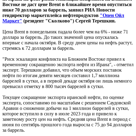
Востоке не даст цене Brent в ближайшее время опуститься
ниже 70 долларов за баррель, заявил РИА Новости
гендиректор маркетплейса нефтепродуктов
"Опен Ойл
Маркет"
(резидент "Сколково") Сергей Терешкин.
Цена Brent в понедельник падала более чем на 6% - ниже 71
доллара за баррель. До таких значений цена опускалась
впервые с начала октября. В среду днем цены на нефть растут,
стремясь к 72 долларам за баррель.
"Риск эскалации конфликта на Ближнем Востоке привел к
временному сокращению экспорта нефти из Ирана", - отметил
эксперт. Терешкин добавил, что объем морских поставок
нефти по итогам девяти месяцев составил 1,7 миллиона
баррелей в сутки, а в первой декаде октября он лишь немного
превысил отметку в 800 тысяч баррелей в сутки.
Текущее сокращение экспорта иранской нефти, по оценке
эксперта, сопоставимо по масштабам с решением Саудовской
Аравии о снижении добычи на 1 миллион баррелей в сутки,
которое вступило в силу в июле 2023 года и привело к
заметному росту цен на нефть. Средняя цена Brent в период с
июня по сентябрь прошлого года выросла с 75 до 94 долларов
за баррель.