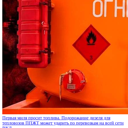
Первая миля просит топлива. Подорожание дизеля для
тепловозов ППЖТ может ударить по перевозкам на всей сети