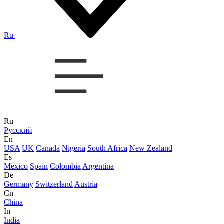
Ru
Ru
Русский
En
USA
UK
Canada
Nigeria
South Africa
New Zealand
Es
Mexico
Spain
Colombia
Argentina
De
Germany
Switzerland
Austria
Cn
China
In
India