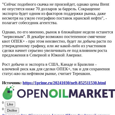
"Сейчас подобного скачка не произойдет, однако цены Brent
не опустятся ниже 70 долларов за баррель. Сокращение
экспорта будет одним из факторов поддержки рынка, даже
несмотря на узкую географию поставок иранской нефти", -
полагает собеседник агентства.
Однако, по его мнению, рынок в ближайшие недели останется
"нервозным". В декабре возможно постепенное смягчение
квот ОПЕК+ - при этом неизвестно, будет ли добыча расти по
утвержденному графику, или же какой-либо из участников
сделки начнет серьезно увеличивать ее под влиянием роста
предложения в Северной и Южной Америке.
Рост добычи и экспорта в США, Канаде и Бразилии -
ключевой риск как для сделки ОПЕК+, так и для сохранения
статус-кво на нефтяном рынке, считает Терешкин.
Источник:
https://1prime.ru/20241030/neft-852511530.html
0
Like
0
Dislike