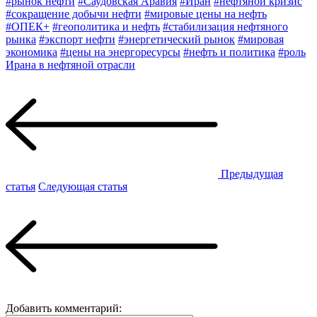
#рынок нефти
#Саудовская Аравия
#Иран
#нефтяной кризис
#сокращение добычи нефти
#мировые цены на нефть
#ОПЕК+
#геополитика и нефть
#стабилизация нефтяного
рынка
#экспорт нефти
#энергетический рынок
#мировая
экономика
#цены на энергоресурсы
#нефть и политика
#роль
Ирана в нефтяной отрасли
Предыдущая
статья
Следующая статья
Добавить комментарий: