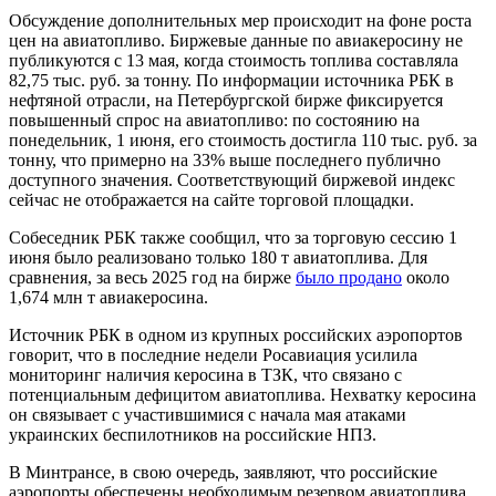
Обсуждение дополнительных мер происходит на фоне роста
цен на авиатопливо. Биржевые данные по авиакеросину не
публикуются с 13 мая, когда стоимость топлива составляла
82,75 тыс. руб. за тонну. По информации источника РБК в
нефтяной отрасли, на Петербургской бирже фиксируется
повышенный спрос на авиатопливо: по состоянию на
понедельник, 1 июня, его стоимость достигла 110 тыс. руб. за
тонну, что примерно на 33% выше последнего публично
доступного значения. Соответствующий биржевой индекс
сейчас не отображается на сайте торговой площадки.
Собеседник РБК также сообщил, что за торговую сессию 1
июня было реализовано только 180 т авиатоплива. Для
сравнения, за весь 2025 год на бирже
было продано
около
1,674 млн т авиакеросина.
Источник РБК в одном из крупных российских аэропортов
говорит, что в последние недели Росавиация усилила
мониторинг наличия керосина в ТЗК, что связано с
потенциальным дефицитом авиатоплива. Нехватку керосина
он связывает с участившимися с начала мая атаками
украинских беспилотников на российские НПЗ.
В Минтрансе, в свою очередь, заявляют, что российские
аэропорты обеспечены необходимым резервом авиатоплива.