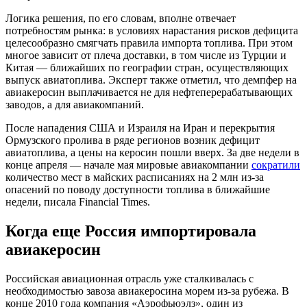
Логика решения, по его словам, вполне отвечает
потребностям рынка: в условиях нарастания рисков дефицита
целесообразно смягчать правила импорта топлива. При этом
многое зависит от плеча доставки, в том числе из Турции и
Китая — ближайших по географии стран, осуществляющих
выпуск авиатоплива. Эксперт также отметил, что демпфер на
авиакеросин выплачивается не для нефтеперерабатывающих
заводов, а для авиакомпаний.
После нападения США и Израиля на Иран и перекрытия
Ормузского пролива в ряде регионов возник дефицит
авиатоплива, а цены на керосин пошли вверх. За две недели в
конце апреля — начале мая мировые авиакомпании
сократили
количество мест в майских расписаниях на 2 млн из-за
опасений по поводу доступности топлива в ближайшие
недели, писала Financial Times.
Когда еще Россия импортировала
авиакеросин
Российская авиационная отрасль уже сталкивалась с
необходимостью завоза авиакеросина морем из-за рубежа. В
конце 2010 года компания «Аэрофьюэлз», один из