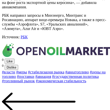
на фоне роста экспортной цены керосина», — добавила
авиакомпания.
РБК направил запросы в Минэнерго, Минтранс и
Росавиацию, аппарат вице-премьера Новака, а также в пресс-
службы «Аэрофлота», S7, «Уральских авиалиний»,
«Азимута», Azur Air и «ЮВТ Аэро».
Источник:
РБК
0
Like
0
Dislike
#власти
#меры
#стабилизация рынка
#авиатопливо
#цены на
топливо
#поставки
#авиация
#государственная политика
#топливный рынок
#экономическая стабильность