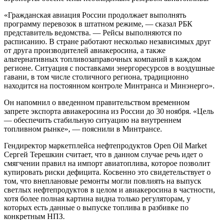
«Гражданская авиация России продолжает выполнять
программу перевозок в штатном режиме, — сказал РБК
представитель ведомства. — Рейсы выполняются по
расписанию. В стране работают несколько независимых друг
от друга производителей авиакеросина, а также
альтернативных топливозаправочных компаний в каждом
регионе. Ситуация с поставками энергоресурсов в воздушные
гавани, в том числе столичного региона, традиционно
находится на постоянном контроле Минтранса и Минэнерго».
Он напомнил о введенном правительством временном
запрете экспорта авиакеросина из России до 30 ноября. «Цель
— обеспечить стабильную ситуацию на внутреннем
топливном рынке», — пояснили в Минтрансе.
Гендиректор маркетплейса нефтепродуктов Open Oil Market
Сергей Терешкин считает, что в данном случае речь идет о
смягчении правил на импорт авиатоплива, которое позволит
купировать риски дефицита. Косвенно это свидетельствует о
том, что внеплановые ремонты могли повлиять на выпуск
светлых нефтепродуктов в целом и авиакеросина в частности,
хотя более полная картина видна только регуляторам, у
которых есть данные о выпуске топлива в разбивке по
конкретным НПЗ.