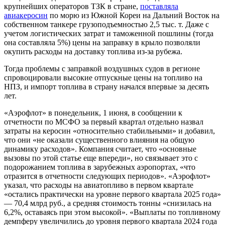
крупнейших операторов ТЗК в стране,
поставляла
авиакеросин
по морю из Южной Кореи на Дальний Восток на
собственном танкере грузоподъемностью 2,5 тыс. т. Даже с
учетом логистических затрат и таможенной пошлины (тогда
она составляла 5%) цены на заправку в крыло позволяли
окупить расходы на доставку топлива из-за рубежа.
Тогда проблемы с заправкой воздушных судов в регионе
спровоцировали высокие отпускные цены на топливо на
НПЗ, и импорт топлива в страну начался впервые за десять
лет.
«Аэрофлот» в понедельник, 1 июня, в сообщении к
отчетности по МСФО за первый квартал отдельно назвал
затраты на керосин «относительно стабильными» и добавил,
что они «не оказали существенного влияния на общую
динамику расходов». Компания считает, что «основные
вызовы по этой статье еще впереди», но связывает это с
подорожанием топлива в зарубежных аэропортах, «что
отразится в отчетности следующих периодов». «Аэрофлот»
указал, что расходы на авиатопливо в первом квартале
«остались практически на уровне первого квартала 2025 года»
— 70,4 млрд руб., а средняя стоимость тонны «снизилась на
6,2%, оставаясь при этом высокой». «Выплаты по топливному
демпферу увеличились до уровня первого квартала 2024 года