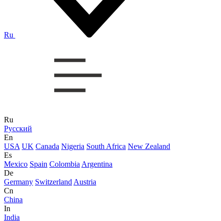
Ru
Ru
Русский
En
USA
UK
Canada
Nigeria
South Africa
New Zealand
Es
Mexico
Spain
Colombia
Argentina
De
Germany
Switzerland
Austria
Cn
China
In
India