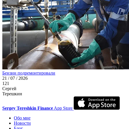
Бензин подремонтировали
21 / 07 / 2026
121
Сергей
Терешкин
Sergey Tereshkin Finance
App Store
Обо мне
Новости
Блог