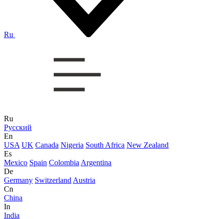
Ru
Ru
Русский
En
USA
UK
Canada
Nigeria
South Africa
New Zealand
Es
Mexico
Spain
Colombia
Argentina
De
Germany
Switzerland
Austria
Cn
China
In
India