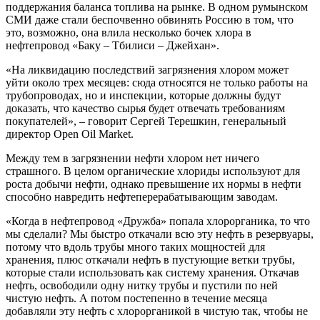
поддержания баланса топлива на рынке. В одном румынском
СМИ даже стали беспочвенно обвинять Россию в том, что
это, возможно, она влила несколько бочек хлора в
нефтепровод «Баку – Тбилиси – Джейхан».
«На ликвидацию последствий загрязнения хлором может
уйти около трех месяцев: сюда относятся не только работы на
трубопроводах, но и инспекции, которые должны будут
доказать, что качество сырья будет отвечать требованиям
покупателей», – говорит Сергей Терешкин, генеральный
директор Open Oil Market.
Между тем в загрязнении нефти хлором нет ничего
страшного. В целом органические хлориды используют для
роста добычи нефти, однако превышение их нормы в нефти
способно навредить нефтеперерабатывающим заводам.
«Когда в нефтепровод «Дружба» попала хлорорганика, то что
мы сделали? Мы быстро откачали всю эту нефть в резервуары,
потому что вдоль трубы много таких мощностей для
хранения, плюс откачали нефть в пустующие ветки трубы,
которые стали использовать как систему хранения. Откачав
нефть, освободили одну нитку трубы и пустили по ней
чистую нефть. А потом постепенно в течение месяца
добавляли эту нефть с хлорорганикой в чистую так, чтобы не