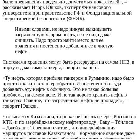
было превышения предельно допустимых показателей», –
рассказывает Игорь Юшков, эксперт Финансового
университета при правительстве РФ и Фонда национальной
энергетической безопасности (ФНЭБ).
Иными словами, не надо никуда выкидывать
загрязненную хлором нефть, ее не надо даже
очищать. Надо просто найти место для ее
хранения и постепенно добавлять ее в чистую
нефть.
Системами хранения могут быть резервуары на самом НПЗ, в
порту и даже сами танкеры, говорит эксперт.
«Ту нефть, которая прибыла танкером в Румынию, надо было
просто откачать в танкер обратно. И постепенно оттуда
добавлять эту нефть в обычную. Это не такая большая
проблема, на самом деле. И не так дорого хранить нефть в
танкерах. Главное, что загрязненная нефть не пропадет», –
говорит Юшков.
Что касается Казахстана, то он качает нефть и через Россию по
КТК, и по азербайджанскому нефтепроводу «Баку – Тбилиси
– Джейхан». Терешкин считает, что диверсификация
маршрутов поставок Казахстаном – нормальное явление даже
в условиях «технологической» стабильности нефтегазового