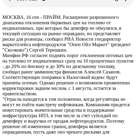
МОСКВА, 16 сен - ПРАЙМ. Расширение разрешенного
диапазона отклонения биржевых цен на топливо от
индикативных, при которых бы демпфер не обнулялся, в
текущей ситуации на рынке оправдано, но представляет
риски для розницы, сообщил РИА Новости гендиректор
маркетплейса нефтепродуктов "Опен Ойл Маркет" (резидент
"Сколково") Сергей Терешкин.
Минфин РФ согласен поднять порог отклонения оптовых цен
на топливо от индикативных сразу на 10 процентных пунктов
- до 20% по бензину и до 30% по дизельному топливу,
сообщал ранее замминистра финансов Алексей Сазанов.
Соответствующие поправки в Налоговый кодекс будут
приняты осенью. Однако решение о возможном применении
корректировки задним числом, с 1 августа, остается за
правительством.
"Отрасль находится в том положении, когда регуляторы не
могут не пойти навстречу нефтяникам. Компаниям придется
инвестировать значительные средства в поддержание
инфраструктуры НПЗ, в том числе за счет субсидий по
демпферу и выручки от продаж нефтепродуктов. Поэтому
решение об изменении границ демпфера является
оправданным, пусть даже оно чревато рисками для