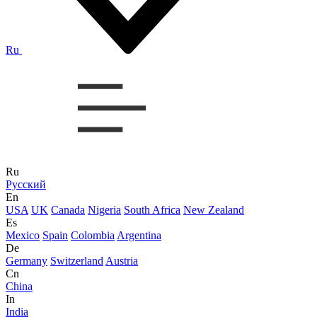
Ru
Ru
Русский
En
USA
UK
Canada
Nigeria
South Africa
New Zealand
Es
Mexico
Spain
Colombia
Argentina
De
Germany
Switzerland
Austria
Cn
China
In
India