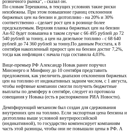
розничного рынка", - сказал он.
По словам Терешкина, в текущих условиях такие риски
неизбежны. При этом повышение границ отклонения
биржевых цен на бензин и дизтопливо - на 20% и 30%
соответственно - сделает рост цен в рознице более
предсказуемым. Верхняя планка биржевых цен на бензин
Аи-92 будет повышена в таком случае с 66 495 рублей до 72
540 рублей за тонну, а цен на дизельное топливо - с 68 640
рублей до 74 360 рублей за тонну.По данным Росстата, к 8
сентября накопленный прирост цен на бензин достиг 7,2%,
тогда как инфляция с начала года составила 4,03%.
Вице-премьер РФ Александр Новак ранее поручил
Минэнерго и Минфину до 10 сентября представить
предложения, как увеличить диапазон отклонения биржевых
цен на топливо от индикативных задним числом, с 1 августа,
чтобы нефтяные компании смогли получить бюджетные
выплаты по демпферу в сентябре, следует из протокола
совещания у Новака (есть в распоряжении РИА Новости).
Демпфирующий механизм был создан для сдерживания
внутренних цен на топливо. Если экспортная цена бензина и
дизтоплива выше условной внутрироссийской
(индикативной), то государство компенсирует компаниям
часть этой разницы, чтобы они не повышали цены в РФ. А