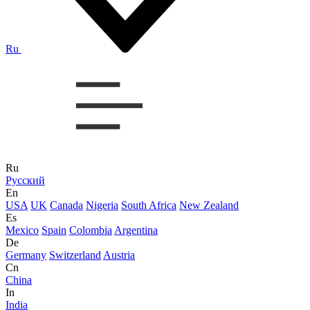
Ru
Ru
Русский
En
USA
UK
Canada
Nigeria
South Africa
New Zealand
Es
Mexico
Spain
Colombia
Argentina
De
Germany
Switzerland
Austria
Cn
China
In
India