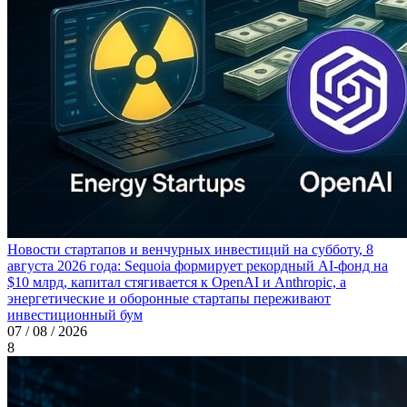
Новости стартапов и венчурных инвестиций на субботу, 8
августа 2026 года: Sequoia формирует рекордный AI-фонд на
$10 млрд, капитал стягивается к OpenAI и Anthropic, а
энергетические и оборонные стартапы переживают
инвестиционный бум
07 / 08 / 2026
8