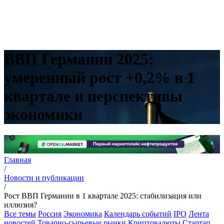
ВВП Германии 2025:
умеренный рост +0,2% в 1
квартале и перспективы
экономики
Главная
/
Новости и публикации
/
Рост ВВП Германии в 1 квартале 2025: стабилизация или
иллюзия?
Все темы
Россия
Экономика
Календарь событий
IPO
Лента
новостей
Товарно-сырьевые рынки
Криптовалюты
Стартап