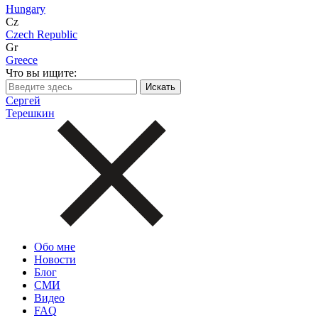
Hungary
Cz
Czech Republic
Gr
Greece
Что вы ищите:
Сергей
Терешкин
Обо мне
Новости
Блог
СМИ
Видео
FAQ