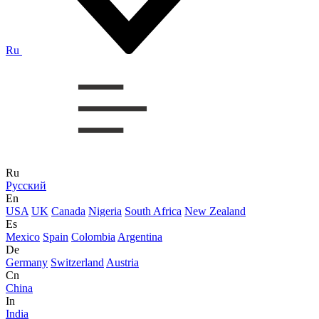
Ru
Ru
Русский
En
USA
UK
Canada
Nigeria
South Africa
New Zealand
Es
Mexico
Spain
Colombia
Argentina
De
Germany
Switzerland
Austria
Cn
China
In
India