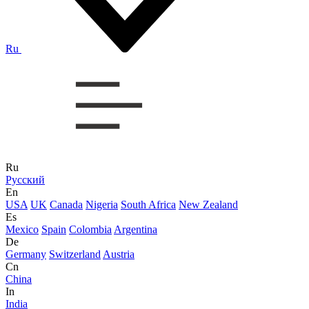
Ru
Ru
Русский
En
USA
UK
Canada
Nigeria
South Africa
New Zealand
Es
Mexico
Spain
Colombia
Argentina
De
Germany
Switzerland
Austria
Cn
China
In
India