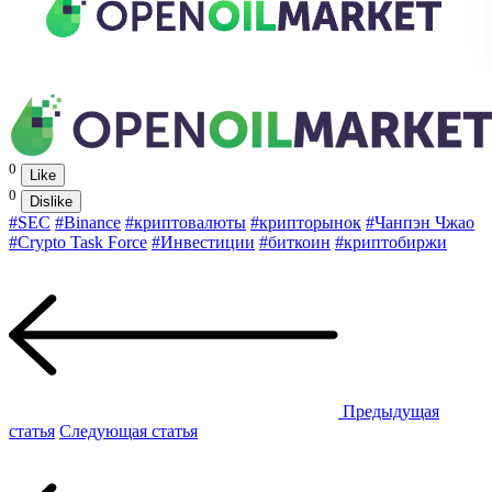
0
Like
0
Dislike
#SEC
#Binance
#криптовалюты
#крипторынок
#Чанпэн Чжао
#Crypto Task Force
#Инвестиции
#биткоин
#криптобиржи
Предыдущая
статья
Следующая статья