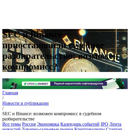
SEC и Binance
приостановили судебное
разбирательство: возможен
компромисс?
Главная
/
Новости и публикации
/
SEC и Binance: возможен компромисс в судебном
разбирательстве
Все темы
Россия
Экономика
Календарь событий
IPO
Лента
новостей
Товарно-сырьевые рынки
Криптовалюты
Стартап