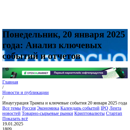
Понедельник, 20 января 2025
года: Анализ ключевых
событий и отчетов
Главная
/
Новости и публикации
/
Инаугурация Трампа и ключевые события 20 января 2025 года
Все темы
Россия
Экономика
Календарь событий
IPO
Лента
новостей
Товарно-сырьевые рынки
Криптовалюты
Стартап
Показать всё
19.01.2025
1809