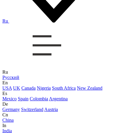
Ru
Ru
Русский
En
USA
UK
Canada
Nigeria
South Africa
New Zealand
Es
Mexico
Spain
Colombia
Argentina
De
Germany
Switzerland
Austria
Cn
China
In
India