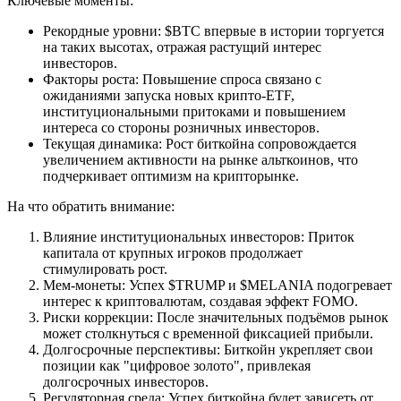
Ключевые моменты:
Рекордные уровни: $BTC впервые в истории торгуется
на таких высотах, отражая растущий интерес
инвесторов.
Факторы роста: Повышение спроса связано с
ожиданиями запуска новых крипто-ETF,
институциональными притоками и повышением
интереса со стороны розничных инвесторов.
Текущая динамика: Рост биткойна сопровождается
увеличением активности на рынке альткоинов, что
подчеркивает оптимизм на крипторынке.
На что обратить внимание:
Влияние институциональных инвесторов: Приток
капитала от крупных игроков продолжает
стимулировать рост.
Мем-монеты: Успех $TRUMP и $MELANIA подогревает
интерес к криптовалютам, создавая эффект FOMO.
Риски коррекции: После значительных подъёмов рынок
может столкнуться с временной фиксацией прибыли.
Долгосрочные перспективы: Биткойн укрепляет свои
позиции как "цифровое золото", привлекая
долгосрочных инвесторов.
Регуляторная среда: Успех биткойна будет зависеть от