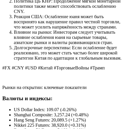
Политика ЦБ КНР: Продолжение мягкой монетарной
политики также может способствовать ослаблению
CNY.
Реакция США: Ослабление юаня может быть
воспринято как нарушение правил честной торговли,
что может усилить напряжённость между странами.
Влияние на рынки: Инвесторам следует учитывать
влияние ослабления юаня на сырьевые товары,
азиатские рынки и валюты развивающихся стран.
Долгосрочные перспективы: Если ослабление будет
реализовано, это может стать частью более широкой
стратегии Китая по адаптации к глобальным вызовам.
#FX #CNY #USD #Китай #ТорговыеВойны #Трамп
Рынки на открытии: ключевые показатели
Валюты и индексы:
US Dollar Index: 109.07 (-0.26%)
Shanghai Composite: 3,257.24 (+0.48%)
Hang Seng Futures: 20,089.5 (+1.27%)
Nikkei 225 Futures: 38,920.0 (+0.31%)