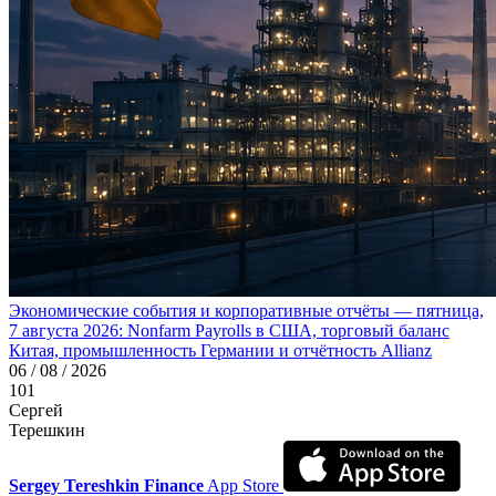
Экономические события и корпоративные отчёты — пятница,
7 августа 2026: Nonfarm Payrolls в США, торговый баланс
Китая, промышленность Германии и отчётность Allianz
06 / 08 / 2026
101
Сергей
Терешкин
Sergey Tereshkin Finance
App Store