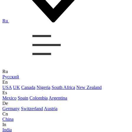
Ru
Ru
Русский
En
USA
UK
Canada
Nigeria
South Africa
New Zealand
Es
Mexico
Spain
Colombia
Argentina
De
Germany
Switzerland
Austria
Cn
China
In
India