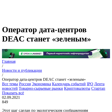
Оператор дата-центров
DEAC станет «зеленым»
Главная
/
Новости и публикации
/
Оператор дата-центров DEAC станет «зеленым»
Все темы
Россия
Экономика
Календарь событий
IPO
Лента
новостей
Товарно-сырьевые рынки
Криптовалюты
Стартап
Показать всё
02.09.2021
849
Этот шаг сделан по экологическим соображениям