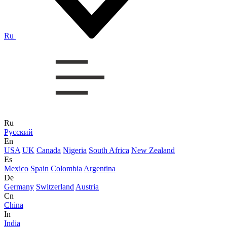
Ru
Ru
Русский
En
USA
UK
Canada
Nigeria
South Africa
New Zealand
Es
Mexico
Spain
Colombia
Argentina
De
Germany
Switzerland
Austria
Cn
China
In
India