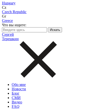
Hungary
Cz
Czech Republic
Gr
Greece
Что вы ищите:
Сергей
Терешкин
Обо мне
Новости
Блог
СМИ
Видео
FAQ