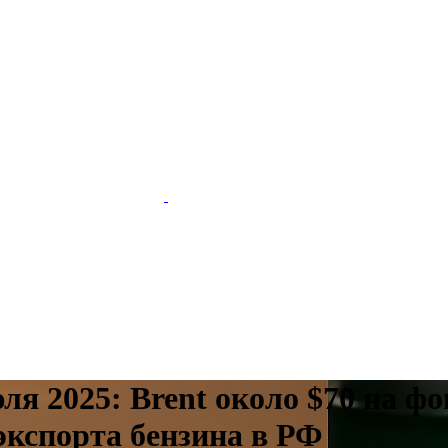
ля 2025: Brent около $70 на 
 экспорта бензина в РФ