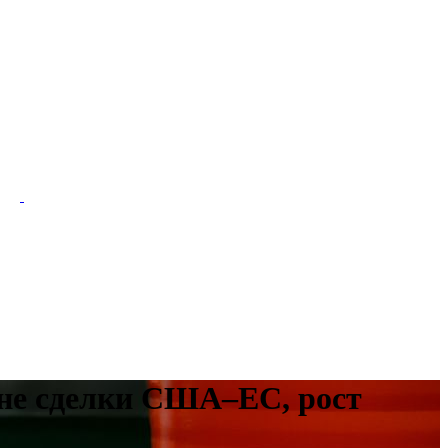
фоне сделки США–ЕС, рост