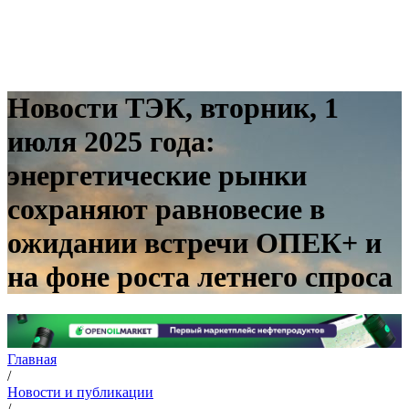
Новости ТЭК, вторник, 1
июля 2025 года:
энергетические рынки
сохраняют равновесие в
ожидании встречи ОПЕК+ и
на фоне роста летнего спроса
Главная
/
Новости и публикации
/