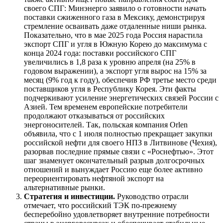
своего СПГ: Минэнерго заявило о готовности начать
поставки сжиженного газа в Мексику, демонстрируя
стремление осваивать даже отдаленные ниши рынка.
Показательно, что в мае 2025 года Россия нарастила
экспорт СПГ и угля в Южную Корею до максимума с
конца 2024 года: поставки российского СПГ
увеличились в 1,8 раза к уровню апреля (на 25% в
годовом выражении), а экспорт угля вырос на 15% за
месяц (9% год к году), обеспечив РФ третье место среди
поставщиков угля в Республику Корея. Эти факты
подчеркивают усиление энергетических связей России с
Азией. Тем временем европейские потребители
продолжают отказываться от российских
энергоносителей. Так, польская компания Orlen
объявила, что с 1 июля полностью прекращает закупки
российской нефти для своего НПЗ в Литвинове (Чехия),
разорвав последние прямые связи с «Роснефтью». Этот
шаг знаменует окончательный разрыв долгосрочных
отношений и вынуждает Россию еще более активно
переориентировать нефтяной экспорт на
альтернативные рынки.
Стратегия и инвестиции.
Руководство отрасли
отмечает, что российский ТЭК по-прежнему
бесперебойно удовлетворяет внутренние потребности