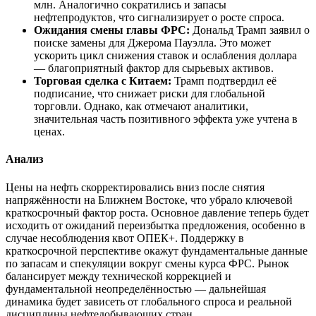
млн. Аналогично сократились и запасы
нефтепродуктов, что сигнализирует о росте спроса.
Ожидания смены главы ФРС:
Дональд Трамп заявил о
поиске замены для Джерома Пауэлла. Это может
ускорить цикл снижения ставок и ослабления доллара
— благоприятный фактор для сырьевых активов.
Торговая сделка с Китаем:
Трамп подтвердил её
подписание, что снижает риски для глобальной
торговли. Однако, как отмечают аналитики,
значительная часть позитивного эффекта уже учтена в
ценах.
Анализ
Цены на нефть скорректировались вниз после снятия
напряжённости на Ближнем Востоке, что убрало ключевой
краткосрочный фактор роста. Основное давление теперь будет
исходить от ожиданий переизбытка предложения, особенно в
случае несоблюдения квот ОПЕК+. Поддержку в
краткосрочной перспективе окажут фундаментальные данные
по запасам и спекуляции вокруг смены курса ФРС. Рынок
балансирует между технической коррекцией и
фундаментальной неопределённостью — дальнейшая
динамика будет зависеть от глобального спроса и реальной
дисциплины нефтедобывающих стран.