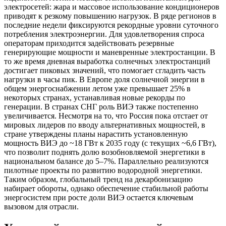
электросетей: жара и массовое использование кондиционеров
приводят к резкому повышению нагрузок. В ряде регионов в
последние недели фиксируются рекордные уровни суточного
потребления электроэнергии. Для удовлетворения спроса
операторам приходится задействовать резервные
генерирующие мощности и маневренные электростанции. В
то же время дневная выработка солнечных электростанций
достигает пиковых значений, что помогает сгладить часть
нагрузки в часы пик. В Европе доля солнечной энергии в
общем энергоснабжении летом уже превышает 25% в
некоторых странах, устанавливая новые рекорды по
генерации. В странах СНГ роль ВИЭ также постепенно
увеличивается. Несмотря на то, что Россия пока отстает от
мировых лидеров по вводу альтернативных мощностей, в
стране утверждены планы нарастить установленную
мощность ВИЭ до ~18 ГВт к 2035 году (с текущих ~6,6 ГВт),
что позволит поднять долю возобновляемой энергетики в
национальном балансе до 5–7%. Параллельно реализуются
пилотные проекты по развитию водородной энергетики.
Таким образом, глобальный тренд на декарбонизацию
набирает обороты, однако обеспечение стабильной работы
энергосистем при росте доли ВИЭ остается ключевым
вызовом для отрасли.