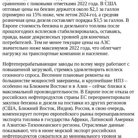
сравнению с пиковыми отметками 2022 года. В США
оптовые цены на бензин держатся около $2,1 за галлон
(примерно на 15% ниже, чем летом 2024-го), а средняя
розничная цена дизеля составляет порядка $3,5 за галлон. В
Европе стоимость бензина и дизельного топлива после
прошлогодних всплесков стабилизировалась, оставаясь,
правда, выше докризисных уровней для конечных
потребителей. Тем не менее текущие цены на АЗС
значительно ниже максимумов 2022 года, что облегчает
нагрузку на транспортные компании и население.
Нефтеперерабатывающие заводы по всему миру работают с
повышенной загрузкой, стремясь удовлетворить всплеск
сезонного спроса. Весенние плановые ремонты на
большинстве мощностей завершены, и крупнейшие НПЗ –
особенно на Ближнем Востоке и в Азии – сейчас близки к
максимальной производительности. В Европе после отказа от
российских нефтепродуктов страны ЕС переориентировали
закупки бензина и дизеля на поставки из других регионов
(США, Ближний Восток, Индия). Россия, в свою очередь,
компенсирует потерю европейского рынка перенаправлением
экспорта топлива в государства Африки, Латинской Америки
и Азиатско-Тихоокеанского региона. Отраслевые данные
показывают, что в июне морской экспорт российских
нефтепродуктов сократился до минимального уровня за