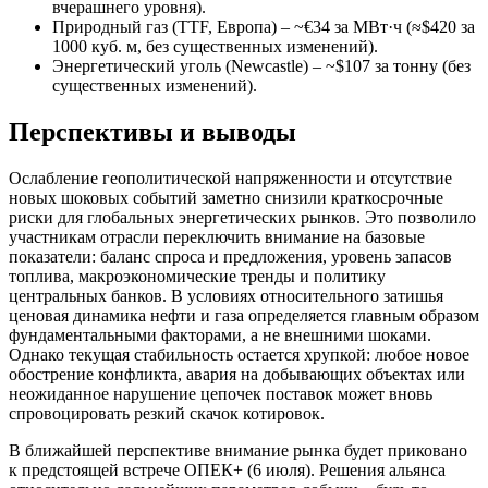
вчерашнего уровня).
Природный газ (TTF, Европа) – ~€34 за МВт·ч (≈$420 за
1000 куб. м, без существенных изменений).
Энергетический уголь (Newcastle) – ~$107 за тонну (без
существенных изменений).
Перспективы и выводы
Ослабление геополитической напряженности и отсутствие
новых шоковых событий заметно снизили краткосрочные
риски для глобальных энергетических рынков. Это позволило
участникам отрасли переключить внимание на базовые
показатели: баланс спроса и предложения, уровень запасов
топлива, макроэкономические тренды и политику
центральных банков. В условиях относительного затишья
ценовая динамика нефти и газа определяется главным образом
фундаментальными факторами, а не внешними шоками.
Однако текущая стабильность остается хрупкой: любое новое
обострение конфликта, авария на добывающих объектах или
неожиданное нарушение цепочек поставок может вновь
спровоцировать резкий скачок котировок.
В ближайшей перспективе внимание рынка будет приковано
к предстоящей встрече ОПЕК+ (6 июля). Решения альянса