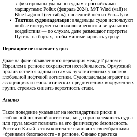
зафиксированы удары по суднам с российскими
маршрутами: Pollux (февраль 2024), M/T Wind (май) и
Blue Lagoon I (сентябрь), последний шёл из Усть-Луги.
Тактика судовладельцев:
владельцы судов используют
любые инструменты психологического и визуального
воздействия — по слухам, даже размещают портреты
Путина на бортах, чтобы минимизировать угрозу.
Перемирие не отменяет угроз
Даже на фоне объявленного перемирия между Ираном и
Израилем в регионе сохраняется нестабильность. Ормузский
пролив остаётся одним из самых чувствительных участков
глобальной нефтяной логистики. Судовладельцы играют на
ассоциациях и геополитических предпочтениях вооружённых
групп, стремясь снизить вероятность атаки.
Анализ
Такое поведение указывает на нестандартные риски в
глобальной нефтяной логистике, когда принадлежность судна
или груза может повлиять на его физическую безопасность.
Россия и Китай в этом контексте становятся своеобразными
«брендами безопасности» в регионе. Однако практика