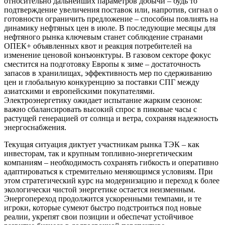
относительно дальнейших параметров добычи – будь то
подтверждение увеличения поставок или, напротив, сигнал о
готовности ограничить предложение – способны повлиять на
динамику нефтяных цен в июле. В последующие месяцы для
нефтяного рынка ключевым станет соблюдение странами
ОПЕК+ объявленных квот и реакция потребителей на
изменение ценовой конъюнктуры. В газовом секторе фокус
сместится на подготовку Европы к зиме – достаточность
запасов в хранилищах, эффективность мер по сдерживанию
цен и глобальную конкуренцию за поставки СПГ между
азиатскими и европейскими покупателями.
Электроэнергетику ожидает испытание жарким сезоном:
важно сбалансировать высокий спрос в пиковые часы с
растущей генерацией от солнца и ветра, сохраняя надежность
энергоснабжения.
Текущая ситуация диктует участникам рынка ТЭК – как
инвесторам, так и крупным топливно-энергетическим
компаниям – необходимость сохранять гибкость и оперативно
адаптироваться к стремительно меняющимся условиям. При
этом стратегический курс на модернизацию и переход к более
экологически чистой энергетике остается неизменным.
Энергопереход продолжится ускоренными темпами, и те
игроки, которые сумеют быстро подстроиться под новые
реалии, укрепят свои позиции и обеспечат устойчивое