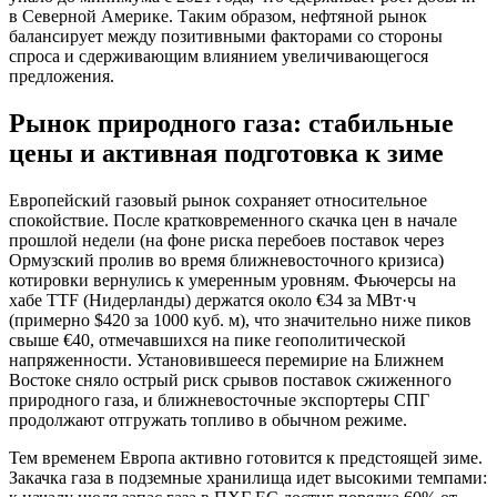
в Северной Америке. Таким образом, нефтяной рынок
балансирует между позитивными факторами со стороны
спроса и сдерживающим влиянием увеличивающегося
предложения.
Рынок природного газа: стабильные
цены и активная подготовка к зиме
Европейский газовый рынок сохраняет относительное
спокойствие. После кратковременного скачка цен в начале
прошлой недели (на фоне риска перебоев поставок через
Ормузский пролив во время ближневосточного кризиса)
котировки вернулись к умеренным уровням. Фьючерсы на
хабе TTF (Нидерланды) держатся около €34 за МВт·ч
(примерно $420 за 1000 куб. м), что значительно ниже пиков
свыше €40, отмечавшихся на пике геополитической
напряженности. Установившееся перемирие на Ближнем
Востоке сняло острый риск срывов поставок сжиженного
природного газа, и ближневосточные экспортеры СПГ
продолжают отгружать топливо в обычном режиме.
Тем временем Европа активно готовится к предстоящей зиме.
Закачка газа в подземные хранилища идет высокими темпами: