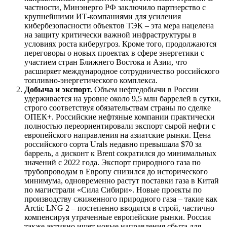
частности, Минэнерго РФ заключило партнерство с
крупнейшими ИТ-компаниями для усиления
кибербезопасности объектов ТЭК – эта мера нацелена
на защиту критически важной инфраструктуры в
условиях роста киберугроз. Кроме того, продолжаются
переговоры о новых проектах в сфере энергетики с
участием стран Ближнего Востока и Азии, что
расширяет международное сотрудничество российского
топливно-энергетического комплекса.
Добыча и экспорт.
Объем нефтедобычи в России
удерживается на уровне около 9,5 млн баррелей в сутки,
строго соответствуя обязательствам страны по сделке
ОПЕК+. Российские нефтяные компании практически
полностью переориентировали экспорт сырой нефти с
европейского направления на азиатские рынки. Цена
российского сорта Urals недавно превышала $70 за
баррель, а дисконт к Brent сократился до минимальных
значений с 2022 года. Экспорт природного газа по
трубопроводам в Европу снизился до исторического
минимума, одновременно растут поставки газа в Китай
по магистрали «Сила Сибири». Новые проекты по
производству сжиженного природного газа – такие как
Arctic LNG 2 – постепенно вводятся в строй, частично
компенсируя утраченные европейские рынки. Россия
также активно ищет новые направления сбыта для