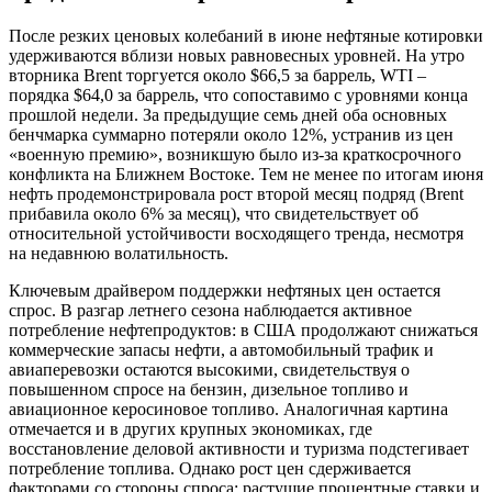
После резких ценовых колебаний в июне нефтяные котировки
удерживаются вблизи новых равновесных уровней. На утро
вторника Brent торгуется около $66,5 за баррель, WTI –
порядка $64,0 за баррель, что сопоставимо с уровнями конца
прошлой недели. За предыдущие семь дней оба основных
бенчмарка суммарно потеряли около 12%, устранив из цен
«военную премию», возникшую было из-за краткосрочного
конфликта на Ближнем Востоке. Тем не менее по итогам июня
нефть продемонстрировала рост второй месяц подряд (Brent
прибавила около 6% за месяц), что свидетельствует об
относительной устойчивости восходящего тренда, несмотря
на недавнюю волатильность.
Ключевым драйвером поддержки нефтяных цен остается
спрос. В разгар летнего сезона наблюдается активное
потребление нефтепродуктов: в США продолжают снижаться
коммерческие запасы нефти, а автомобильный трафик и
авиаперевозки остаются высокими, свидетельствуя о
повышенном спросе на бензин, дизельное топливо и
авиационное керосиновое топливо. Аналогичная картина
отмечается и в других крупных экономиках, где
восстановление деловой активности и туризма подстегивает
потребление топлива. Однако рост цен сдерживается
факторами со стороны спроса: растущие процентные ставки и