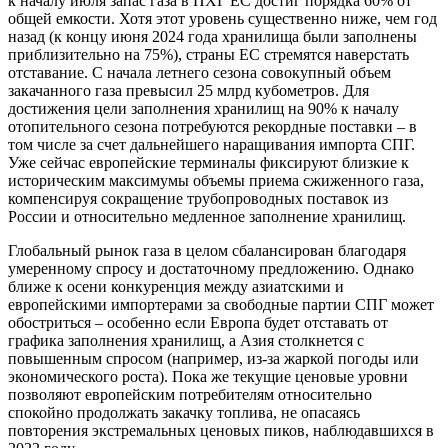
к началу июля запас газа в ПХГ ЕС достиг порядка 60% от
общей емкости. Хотя этот уровень существенно ниже, чем год
назад (к концу июня 2024 года хранилища были заполнены
приблизительно на 75%), страны ЕС стремятся наверстать
отставание. С начала летнего сезона совокупный объем
закачанного газа превысил 25 млрд кубометров. Для
достижения цели заполнения хранилищ на 90% к началу
отопительного сезона потребуются рекордные поставки – в
том числе за счет дальнейшего наращивания импорта СПГ.
Уже сейчас европейские терминалы фиксируют близкие к
историческим максимумы объемы приема сжиженного газа,
компенсируя сокращение трубопроводных поставок из
России и относительно медленное заполнение хранилищ.
Глобальный рынок газа в целом сбалансирован благодаря
умеренному спросу и достаточному предложению. Однако
ближе к осени конкуренция между азиатскими и
европейскими импортерами за свободные партии СПГ может
обостриться – особенно если Европа будет отставать от
графика заполнения хранилищ, а Азия столкнется с
повышенным спросом (например, из-за жаркой погоды или
экономического роста). Пока же текущие ценовые уровни
позволяют европейским потребителям относительно
спокойно продолжать закачку топлива, не опасаясь
повторения экстремальных ценовых пиков, наблюдавшихся в