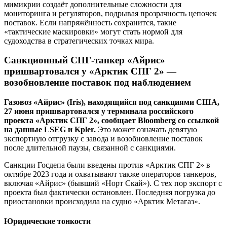
мимикрии создаёт дополнительные сложности для
мониторинга и регуляторов, подрывая прозрачность цепочек
поставок. Если напряжённость сохранится, такие
«тактические маскировки» могут стать нормой для
судоходства в стратегических точках мира.
Санкционный СПГ-танкер «Айрис»
пришвартовался у «Арктик СПГ 2» —
возобновление поставок под наблюдением
Газовоз «Айрис» (Iris), находящийся под санкциями США,
27 июня пришвартовался у терминала российского
проекта «Арктик СПГ 2», сообщает Bloomberg со ссылкой
на данные LSEG и Kpler.
Это может означать девятую
экспортную отгрузку с завода и возобновление поставок
после длительной паузы, связанной с санкциями.
Санкции Госдепа были введены против «Арктик СПГ 2» в
октябре 2023 года и охватывают также операторов танкеров,
включая «Айрис» (бывший «Норт Скай»). С тех пор экспорт с
проекта был фактически остановлен. Последняя погрузка до
приостановки происходила на судно «Арктик Метагаз».
Юридические тонкости