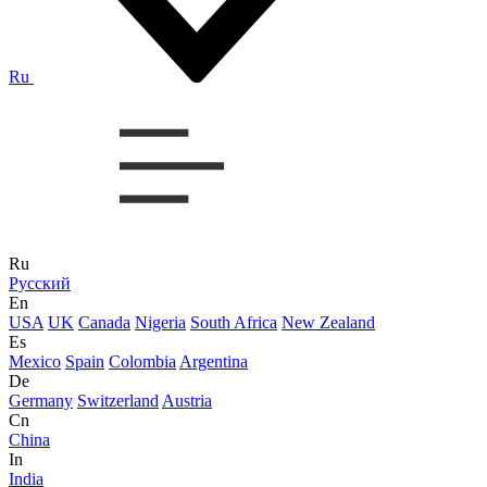
Ru
Ru
Русский
En
USA
UK
Canada
Nigeria
South Africa
New Zealand
Es
Mexico
Spain
Colombia
Argentina
De
Germany
Switzerland
Austria
Cn
China
In
India