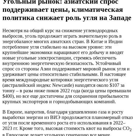
Угольный рынок: азиатский спрос
поддерживает цены, климатическая
политика снижает роль угля на Западе
Несмотря на общий курс на снижение углеводородных
выбросов, уголь продолжает играть значительную роль в
энергобалансе многих азиатских стран. В Китае и Индии
потребление угля стабильно на высоком уровне: эти
крупнейшие экономики наращивают его добычу и вводят
новые угольные электростанции, стремясь обеспечить
внутреннюю энергетическую безопасность. Устойчивый
спрос со стороны Азии поддерживает мировой рынок угля и
удерживает цены относительно стабильными. В настоящее
время международные котировки энергетического угля
(австралийский индекс Newcastle) находятся около $107 за
тонну – в разы ниже пиков 2022 года (когда цены превышали
$400), но все еще достаточны для сохранения прибыльности
крупных экспортеров и горнодобывающих компаний.
В Европе, напротив, благодаря удешевлению газа и росту
выработки энергии из ВИЭ продолжается планомерный отказ
от угля после временного роста его использования в 2022–
2023 гг. Кроме того, высокая стоимость квот на выбросы CO
2
в Евросоюзе делает угольную генерацию все менее