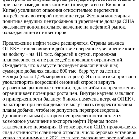
признаки замедления экономик (прежде всего в Европе и
Китае) усиливают опасения относительно перспектив
потребления во второй половине года. Жесткая монетарная
политика ведущих центробанков и укрепление доллара США
оказывают дополнительное давление на нефтяной рынок,
охлаждая аппетит инвесторов.
Предложение нефти также расширяется. Страны альянса
ОПЕК+ с июля вводят в действие очередное увеличение квот
на добычу – на 411 тыс. баррелей в сутки, продолжая
планомерное снятие ранее действовавших ограничений.
Ожидается, что в августе последует аналогичный шаг,
суммарно добавляя свыше 800 тыс. барр./сут. за летние
месяцы (около 1,5% мирового спроса). Эта политика призвана
удовлетворить возросший сезонный спрос и вернуть
утраченные рыночные позиции, однако избыток предложения
ограничивает потенциал роста цен. Внутри картеля заявляют
о приверженности балансу: 6 июля намечена встреча ОПЕК+,
на которой при необходимости могут быть скорректированы
планы добычи, чтобы не допустить перепроизводства.
Дополнительным фактором неопределенности остается
возможное увеличение экспорта нефти Ираном после
заключенного перемирия. В то же время в США продолжается
спад активности сланцевой отрасли: число буровых установок
упало до минимума с 2021 года, что сдерживает рост добычи