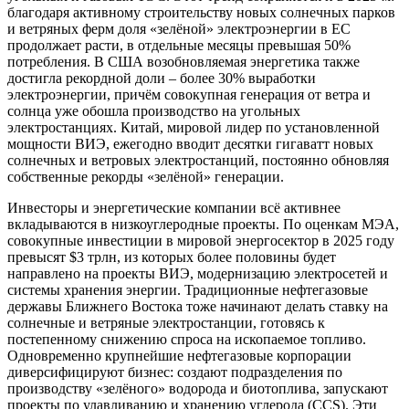
благодаря активному строительству новых солнечных парков
и ветряных ферм доля «зелёной» электроэнергии в ЕС
продолжает расти, в отдельные месяцы превышая 50%
потребления. В США возобновляемая энергетика также
достигла рекордной доли – более 30% выработки
электроэнергии, причём совокупная генерация от ветра и
солнца уже обошла производство на угольных
электростанциях. Китай, мировой лидер по установленной
мощности ВИЭ, ежегодно вводит десятки гигаватт новых
солнечных и ветровых электростанций, постоянно обновляя
собственные рекорды «зелёной» генерации.
Инвесторы и энергетические компании всё активнее
вкладываются в низкоуглеродные проекты. По оценкам МЭА,
совокупные инвестиции в мировой энергосектор в 2025 году
превысят $3 трлн, из которых более половины будет
направлено на проекты ВИЭ, модернизацию электросетей и
системы хранения энергии. Традиционные нефтегазовые
державы Ближнего Востока тоже начинают делать ставку на
солнечные и ветряные электростанции, готовясь к
постепенному снижению спроса на ископаемое топливо.
Одновременно крупнейшие нефтегазовые корпорации
диверсифицируют бизнес: создают подразделения по
производству «зелёного» водорода и биотоплива, запускают
проекты по улавливанию и хранению углерода (CCS). Эти