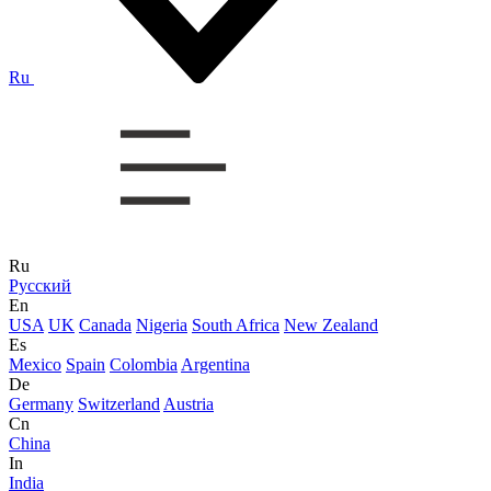
Ru
Ru
Русский
En
USA
UK
Canada
Nigeria
South Africa
New Zealand
Es
Mexico
Spain
Colombia
Argentina
De
Germany
Switzerland
Austria
Cn
China
In
India