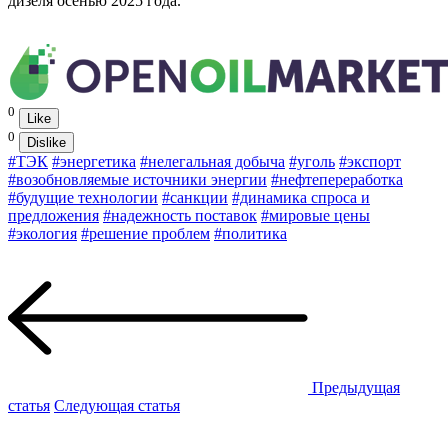
дизеля осенью 2025 года.
0
Like
0
Dislike
#ТЭК
#энергетика
#нелегальная добыча
#уголь
#экспорт
#возобновляемые источники энергии
#нефтепереработка
#будущие технологии
#санкции
#динамика спроса и
предложения
#надежность поставок
#мировые цены
#экология
#решение проблем
#политика
Предыдущая
статья
Следующая статья