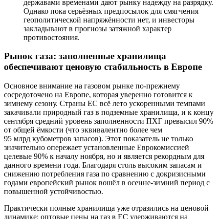
державами временами дают рынку надежду на разрядку.
Однако пока серьёзных предпосылок для смягчения
геополитической напряжённости нет, и инвесторы
закладывают в прогнозы затяжной характер
противостояния.
Рынок газа: заполненные хранилища
обеспечивают ценовую стабильность в Европе
Основное внимание на газовом рынке по-прежнему
сосредоточено на Европе, которая уверенно готовится к
зимнему сезону. Страны ЕС всё лето ускоренными темпами
закачивали природный газ в подземные хранилища, и к концу
сентября средний уровень заполненности ПХГ превысил 90%
от общей ёмкости (что эквивалентно более чем
95 млрд кубометров запасов). Этот показатель не только
значительно опережает установленные Еврокомиссией
целевые 90% к началу ноября, но и является рекордным для
данного времени года. Благодаря столь высоким запасам и
снижению потребления газа по сравнению с докризисными
годами европейский рынок вошёл в осенне-зимний период с
повышенной устойчивостью.
Практически полные хранилища уже отразились на ценовой
динамике: оптовые цены на газ в ЕС удерживаются на