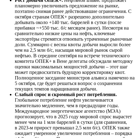
Рост добычи ОПЕК+.
Нефтяной альянс продолжает
планомерно увеличивать предложение на рынке,
поэтапно снимая ранее действовавшие ограничения. С
октября странам ОПЕК+ разрешено дополнительно
добывать около +140 тыс. баррелей в сутки (после
прибавки ~+550 тыс. б/с месяцем ранее). Несмотря на
сравнительно низкие цены на нефть, ключевые
экспортёры стремятся отвоевать утраченные рыночные
доли. Суммарно с весны квоты добычи выросли более
чем на 2,5 млн б/с, насыщая мировой рынок сырой
нефтью. В середине сентября на встрече технического
комитета ОПЕК+ в Вене делегаты обсуждали методику
оценки максимальных мощностей добычи – этот шаг
может предвосхитить будущую корректировку квот.
Полноценное заседание министров альянса намечено на
5 октября, где будет решаться вопрос о сохранении
текущих темпов наращивания добычи.
Слабый спрос и скромный рост потребления.
Глобальное потребление нефти увеличивается
значительно медленнее, чем в предыдущие годы.
Международное энергетическое агентство (МЭА)
прогнозирует, что в 2025 году мировой спрос вырастет
менее чем на 1 млн баррелей в сутки (для сравнения,
в 2023-м прирост превышал 2,5 млн б/с). ОПЕК также
ожидает умеренное увеличение потребления – порядка