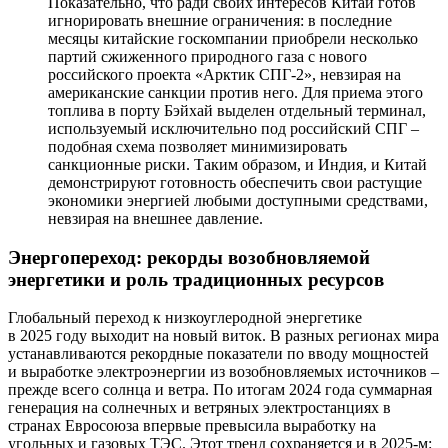
Показательно, что ради своих интересов Китай готов
игнорировать внешние ограничения: в последние
месяцы китайские госкомпании приобрели несколько
партий сжиженного природного газа с нового
российского проекта «Арктик СПГ-2», невзирая на
американские санкции против него. Для приема этого
топлива в порту Бэйхай выделен отдельный терминал,
используемый исключительно под российский СПГ –
подобная схема позволяет минимизировать
санкционные риски. Таким образом, и Индия, и Китай
демонстрируют готовность обеспечить свои растущие
экономики энергией любыми доступными средствами,
невзирая на внешнее давление.
Энергопереход: рекорды возобновляемой
энергетики и роль традиционных ресурсов
Глобальный переход к низкоуглеродной энергетике
в 2025 году выходит на новый виток. В разных регионах мира
устанавливаются рекордные показатели по вводу мощностей
и выработке электроэнергии из возобновляемых источников –
прежде всего солнца и ветра. По итогам 2024 года суммарная
генерация на солнечных и ветряных электростанциях в
странах Евросоюза впервые превысила выработку на
угольных и газовых ТЭС. Этот тренд сохраняется и в 2025-м: