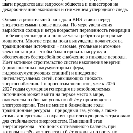
шаги продиктованы запросом общества и инвесторов на
декарбонизацию экономики и снижением углеродного следа.
Однако стремительный рост доли ВИЭ ставит перед
энергосистемами новые вызовы. По мере увеличения
выработки солнца и ветра возрастает переменность генерации
– в безветренные дни и ночные часы требуются резервные
мощности. Многие страны пока вынуждены полагаться на
традиционные источники – газовые, угольные и атомные
электростанции – чтобы балансировать нагрузку и
обеспечивать бесперебойное снабжение в пиковые периоды.
Идёт активное строительство систем накопления энергии
(промышленных аккумуляторных ферм,
гидроаккумулирующих станций) и внедрение
интеллектуальных сетей, повышающих гибкость
энергоснабжения. По прогнозам экспертов, уже к 2026–
2027 годам суммарная генерация из возобновляемых
источников может выйти на первое место в мире,
окончательно обогнав уголь по объёму производства
электроэнергии. Тем не менее в ближайшие годы
традиционные ресурсы – природный газ, уголь, а также
атомная энергетика – сохранят критическую роль «страховки»
для стабильности энергосистем. Нынешний этап
энергоперехода – это поиск оптимального баланса, при
котором «зелёная» энергетика бьёт рекорды по росту, но