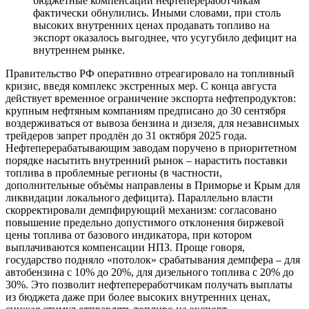
бюджетные компенсации нефтепереработчикам
фактически обнулились. Иными словами, при столь
высоких внутренних ценах продавать топливо на
экспорт оказалось выгоднее, что усугубило дефицит на
внутреннем рынке.
Правительство РФ оперативно отреагировало на топливный
кризис, введя комплекс экстренных мер. С конца августа
действует временное ограничение экспорта нефтепродуктов:
крупным нефтяным компаниям предписано до 30 сентября
воздерживаться от вывоза бензина и дизеля, для независимых
трейдеров запрет продлён до 31 октября 2025 года.
Нефтеперерабатывающим заводам поручено в приоритетном
порядке насытить внутренний рынок – нарастить поставки
топлива в проблемные регионы (в частности,
дополнительные объёмы направлены в Приморье и Крым для
ликвидации локального дефицита). Параллельно власти
скорректировали демпфирующий механизм: согласовано
повышение предельно допустимого отклонения биржевой
цены топлива от базового индикатора, при котором
выплачиваются компенсации НПЗ. Проще говоря,
государство подняло «потолок» срабатывания демпфера – для
автобензина с 10% до 20%, для дизельного топлива с 20% до
30%. Это позволит нефтепереработчикам получать выплаты
из бюджета даже при более высоких внутренних ценах,