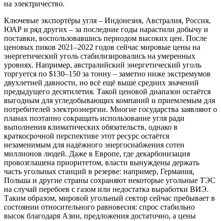
на электричество.
Ключевые экспортёры угля – Индонезия, Австралия, Россия,
ЮАР и ряд других – за последние годы нарастили добычу и
поставки, воспользовавшись периодом высоких цен. После
ценовых пиков 2021–2022 годов сейчас мировые цены на
энергетический уголь стабилизировались на умеренных
уровнях. Например, австралийский энергетический уголь
торгуется по $130–150 за тонну – заметно ниже экстремумов
двухлетней давности, но всё ещё выше средних значений
предыдущего десятилетия. Такой ценовой диапазон остаётся
выгодным для угледобывающих компаний и приемлемым для
потребителей электроэнергии. Многие государства заявляют о
планах поэтапно сокращать использование угля ради
выполнения климатических обязательств, однако в
краткосрочной перспективе этот ресурс остаётся
незаменимым для надёжного энергоснабжения сотен
миллионов людей. Даже в Европе, где декарбонизация
провозглашена приоритетом, власти вынуждены держать
часть угольных станций в резерве: например, Германия,
Польша и другие страны сохраняют некоторые угольные ТЭС
на случай перебоев с газом или недостатка выработки ВИЭ.
Таким образом, мировой угольный сектор сейчас пребывает в
состоянии относительного равновесия: спрос стабильно
высок благодаря Азии, предложения достаточно, а цены