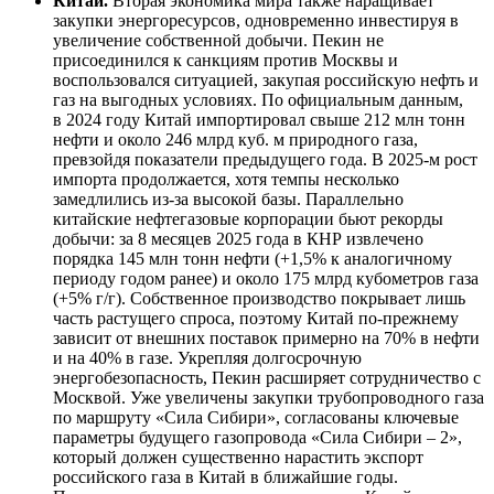
Китай.
Вторая экономика мира также наращивает
закупки энергоресурсов, одновременно инвестируя в
увеличение собственной добычи. Пекин не
присоединился к санкциям против Москвы и
воспользовался ситуацией, закупая российскую нефть и
газ на выгодных условиях. По официальным данным,
в 2024 году Китай импортировал свыше 212 млн тонн
нефти и около 246 млрд куб. м природного газа,
превзойдя показатели предыдущего года. В 2025-м рост
импорта продолжается, хотя темпы несколько
замедлились из-за высокой базы. Параллельно
китайские нефтегазовые корпорации бьют рекорды
добычи: за 8 месяцев 2025 года в КНР извлечено
порядка 145 млн тонн нефти (+1,5% к аналогичному
периоду годом ранее) и около 175 млрд кубометров газа
(+5% г/г). Собственное производство покрывает лишь
часть растущего спроса, поэтому Китай по-прежнему
зависит от внешних поставок примерно на 70% в нефти
и на 40% в газе. Укрепляя долгосрочную
энергобезопасность, Пекин расширяет сотрудничество с
Москвой. Уже увеличены закупки трубопроводного газа
по маршруту «Сила Сибири», согласованы ключевые
параметры будущего газопровода «Сила Сибири – 2»,
который должен существенно нарастить экспорт
российского газа в Китай в ближайшие годы.