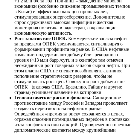
+1,2 млн б/с за год. Причины – замедление мировой
экономики (особенно снижение промышленных темпов
в Китае) и эффект высоких цен прошлых лет,
стимулировавших энергосбережение. Дополнительно
спрос сдерживают высокая инфляция и жёсткая
монетарная политика в ряде стран, сокращающие
экономическую активность.
Рост запасов вне ОПЕК.
Коммерческие запасы нефти
за пределами ОПЕК увеличиваются, сигнализируя о
формировании профицита на рынке. В США нефтяные
компании поддерживают добычу близ рекордного
уровня (~13 млн барр./сут), и в сентябре там отмечен
неожиданный рост товарных запасов сырой нефти. При
этом власти США не спешат возобновлять активное
пополнение стратегических резервов, чтобы не
стимулировать рост цен. Совокупно рост добычи вне
ОПЕК+ (включая США, Бразилию, Гайану и другие
страны) усиливает давление на котировки.
Геополитические риски и финансы.
Санкционное
противостояние между Россией и Западом продолжает
создавать нервозность на нефтяном рынке.
Определённая «премия за риск» сохраняется в ценах,
отражая опасения потенциальных перебоев в поставках
из-за конфликтов или санкций. Одновременно точечные
дипломатические контакты между крупнейшими