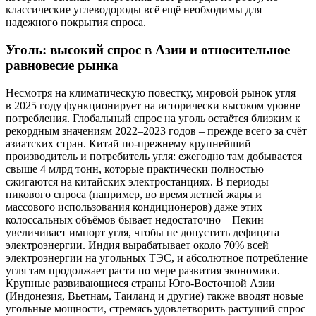
классические углеводороды всё ещё необходимы для
надежного покрытия спроса.
Уголь: высокий спрос в Азии и относительное
равновесие рынка
Несмотря на климатическую повестку, мировой рынок угля
в 2025 году функционирует на исторически высоком уровне
потребления. Глобальный спрос на уголь остаётся близким к
рекордным значениям 2022–2023 годов – прежде всего за счёт
азиатских стран. Китай по-прежнему крупнейший
производитель и потребитель угля: ежегодно там добывается
свыше 4 млрд тонн, которые практически полностью
сжигаются на китайских электростанциях. В периоды
пикового спроса (например, во время летней жары и
массового использования кондиционеров) даже этих
колоссальных объёмов бывает недостаточно – Пекин
увеличивает импорт угля, чтобы не допустить дефицита
электроэнергии. Индия вырабатывает около 70% всей
электроэнергии на угольных ТЭС, и абсолютное потребление
угля там продолжает расти по мере развития экономики.
Крупные развивающиеся страны Юго-Восточной Азии
(Индонезия, Вьетнам, Таиланд и другие) также вводят новые
угольные мощности, стремясь удовлетворить растущий спрос