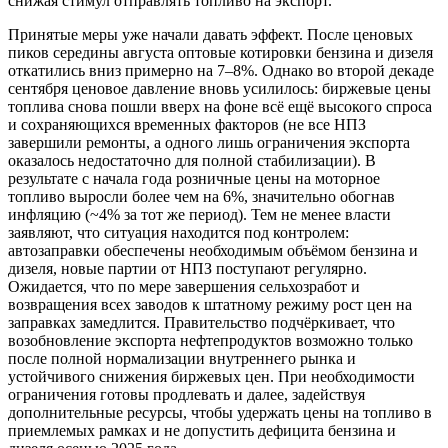
снижая стимул отправлять топливо на экспорт.
Принятые меры уже начали давать эффект. После ценовых
пиков середины августа оптовые котировки бензина и дизеля
откатились вниз примерно на 7–8%. Однако во второй декаде
сентября ценовое давление вновь усилилось: биржевые цены
топлива снова пошли вверх на фоне всё ещё высокого спроса
и сохраняющихся временных факторов (не все НПЗ
завершили ремонты, а одного лишь ограничения экспорта
оказалось недостаточно для полной стабилизации). В
результате с начала года розничные цены на моторное
топливо выросли более чем на 6%, значительно обогнав
инфляцию (~4% за тот же период). Тем не менее власти
заявляют, что ситуация находится под контролем:
автозаправки обеспечены необходимым объёмом бензина и
дизеля, новые партии от НПЗ поступают регулярно.
Ожидается, что по мере завершения сельхозработ и
возвращения всех заводов к штатному режиму рост цен на
заправках замедлится. Правительство подчёркивает, что
возобновление экспорта нефтепродуктов возможно только
после полной нормализации внутреннего рынка и
устойчивого снижения биржевых цен. При необходимости
ограничения готовы продлевать и далее, задействуя
дополнительные ресурсы, чтобы удержать цены на топливо в
приемлемых рамках и не допустить дефицита бензина и