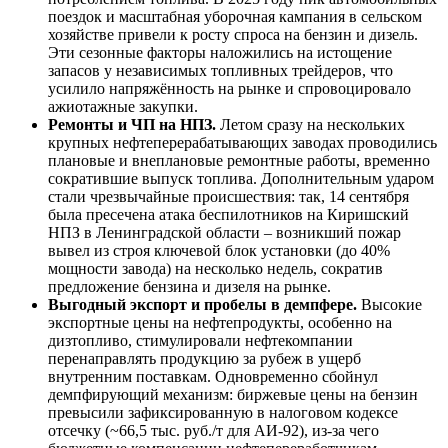
поездок и масштабная уборочная кампания в сельском
хозяйстве привели к росту спроса на бензин и дизель.
Эти сезонные факторы наложились на истощение
запасов у независимых топливных трейдеров, что
усилило напряжённость на рынке и спровоцировало
ажиотажные закупки.
Ремонты и ЧП на НПЗ.
Летом сразу на нескольких
крупных нефтеперерабатывающих заводах проводились
плановые и внеплановые ремонтные работы, временно
сократившие выпуск топлива. Дополнительным ударом
стали чрезвычайные происшествия: так, 14 сентября
была пресечена атака беспилотников на Киришский
НПЗ в Ленинградской области – возникший пожар
вывел из строя ключевой блок установки (до 40%
мощности завода) на несколько недель, сократив
предложение бензина и дизеля на рынке.
Выгодный экспорт и пробелы в демпфере.
Высокие
экспортные цены на нефтепродукты, особенно на
дизтопливо, стимулировали нефтекомпании
перенаправлять продукцию за рубеж в ущерб
внутренним поставкам. Одновременно сбойнул
демпфирующий механизм: биржевые цены на бензин
превысили зафиксированную в налоговом кодексе
отсечку (~66,5 тыс. руб./т для АИ-92), из-за чего