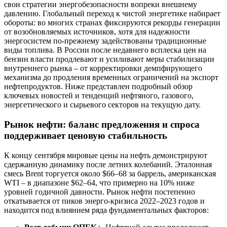
свои стратегии энергобезопасности вопреки внешнему
давлению. Глобальный переход к чистой энергетике набирает
обороты: во многих странах фиксируются рекорды генерации
от возобновляемых источников, хотя для надежности
энергосистем по-прежнему задействованы традиционные
виды топлива. В России после недавнего всплеска цен на
бензин власти продлевают и усиливают меры стабилизации
внутреннего рынка – от корректировки демпфирующего
механизма до продления временных ограничений на экспорт
нефтепродуктов. Ниже представлен подробный обзор
ключевых новостей и тенденций нефтяного, газового,
энергетического и сырьевого секторов на текущую дату.
Рынок нефти: баланс предложения и спроса
поддерживает ценовую стабильность
К концу сентября мировые цены на нефть демонстрируют
сдержанную динамику после летних колебаний. Эталонная
смесь Brent торгуется около $66–68 за баррель, американская
WTI – в диапазоне $62–64, что примерно на 10% ниже
уровней годичной давности. Рынок нефти постепенно
откатывается от пиков энерго-кризиса 2022–2023 годов и
находится под влиянием ряда фундаментальных факторов: