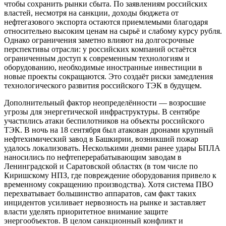
чтобы сохранить рынки сбыта. По заявлениям российских
властей, несмотря на санкции, доходы бюджета от
нефтегазового экспорта остаются приемлемыми благодаря
относительно высоким ценам на сырьё и слабому курсу рубля.
Однако ограничения заметно влияют на долгосрочные
перспективы отрасли: у российских компаний остаётся
ограниченным доступ к современным технологиям и
оборудованию, необходимые иностранные инвестиции в
новые проекты сокращаются. Это создаёт риски замедления
технологического развития российского ТЭК в будущем.
Дополнительный фактор неопределённости — возросшие
угрозы для энергетической инфраструктуры. В сентябре
участились атаки беспилотников на объекты российского
ТЭК. В ночь на 18 сентября был атакован дронами крупный
нефтехимический завод в Башкирии, возникший пожар
удалось локализовать. Несколькими днями ранее удары БПЛА
наносились по нефтеперерабатывающим заводам в
Ленинградской и Саратовской областях (в том числе по
Киришскому НПЗ, где повреждение оборудования привело к
временному сокращению производства). Хотя система ПВО
перехватывает большинство аппаратов, сам факт таких
инцидентов усиливает нервозность на рынке и заставляет
власти уделять приоритетное внимание защите
энергообъектов. В целом санкционный конфликт и