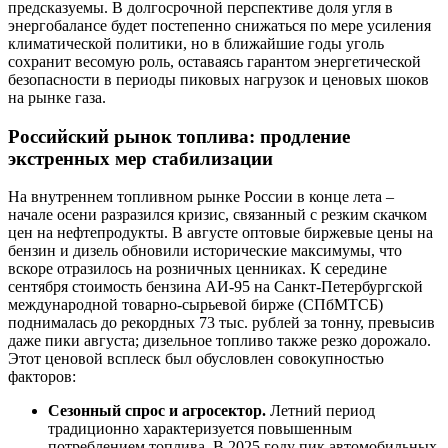
предсказуемы. В долгосрочной перспективе доля угля в
энергобалансе будет постепенно снижаться по мере усиления
климатической политики, но в ближайшие годы уголь
сохранит весомую роль, оставаясь гарантом энергетической
безопасности в периоды пиковых нагрузок и ценовых шоков
на рынке газа.
Российский рынок топлива: продление
экстренных мер стабилизации
На внутреннем топливном рынке России в конце лета –
начале осени разразился кризис, связанный с резким скачком
цен на нефтепродукты. В августе оптовые биржевые цены на
бензин и дизель обновили исторические максимумы, что
вскоре отразилось на розничных ценниках. К середине
сентября стоимость бензина АИ-95 на Санкт-Петербургской
международной товарно-сырьевой бирже (СПбМТСБ)
поднималась до рекордных 73 тыс. рублей за тонну, превысив
даже пики августа; дизельное топливо также резко дорожало.
Этот ценовой всплеск был обусловлен совокупностью
факторов:
Сезонный спрос и агросектор.
Летний период
традиционно характеризуется повышенным
потреблением топлива. В 2025 году пик автомобильных