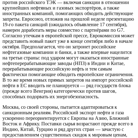
против российского ТЭК — включая санкции в отношении
крупнейших нефтяных и газовых экспортёров, а также
иностранных компаний, помогающих обходить действующие
запреты. Евросоюз, отложив на прошлой неделе презентацию
19-го пакета санкций (ожидалось объявление 17 сентября),
намерен доработать меры совместно с партнёрами по G7.
Согласно утечкам в европейской прессе, Еврокомиссия может
представить новый пакет уже в конце сентября либо в начале
октября. Предполагается, что он затронет российские
нефтегазовые компании и банки, а также впервые нацелится
на третьи страны: под ударом могут оказаться иностранные
нефтеперерабатывающие заводы (НПЗ) в Индии и Китае,
перерабатывающие российскую нефть и тем самым
фактически помогающие обходить европейские ограничения.
В то же время новых прямых запретов на импорт российской
нефти в ЕС вводить не планируется — ряд государств блока
(прежде всего Венгрия) категорически против шагов,
способных подорвать их энергобезопасность.
Москва, со своей стороны, пытается адаптироваться к
санкционным реалиям. Российский экспорт нефти и газа
ускоренно переориентируется с Европы на Азию, Ближний
Восток и Африку. Поставки сырья возрастают прежде всего в
Индию, Китай, Турцию и ряд других стран — зачастую с
предоставлением существенных скидок к мировым ценам,