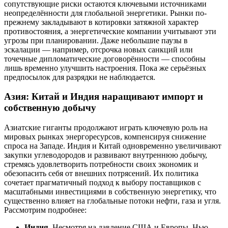
сопутствующие риски остаются ключевыми источниками
неопределённости для глобальной энергетики. Рынки по-
прежнему закладывают в котировки затяжной характер
противостояния, а энергетические компании учитывают эти
угрозы при планировании. Даже небольшие паузы в
эскалации — например, отсрочка новых санкций или
точечные дипломатические договорённости — способны
лишь временно улучшить настроения. Пока же серьёзных
предпосылок для разрядки не наблюдается.
Азия: Китай и Индия наращивают импорт и
собственную добычу
Азиатские гиганты продолжают играть ключевую роль на
мировых рынках энергоресурсов, компенсируя снижение
спроса на Западе. Индия и Китай одновременно увеличивают
закупки углеводородов и развивают внутреннюю добычу,
стремясь удовлетворить потребности своих экономик и
обезопасить себя от внешних потрясений. Их политика
сочетает прагматичный подход к выбору поставщиков с
масштабными инвестициями в собственную энергетику, что
существенно влияет на глобальные потоки нефти, газа и угля.
Рассмотрим подробнее:
Индия.
Несмотря на давление США и Европы, Нью-