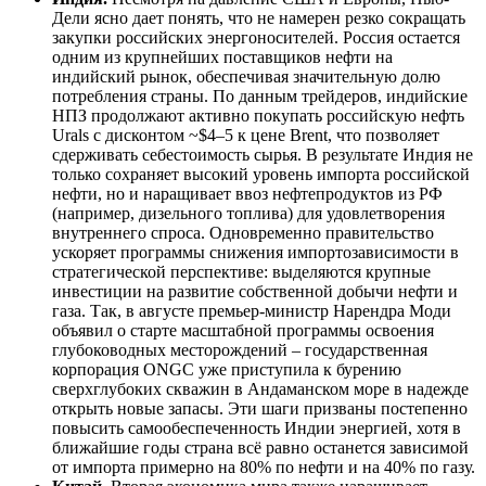
Дели ясно дает понять, что не намерен резко сокращать
закупки российских энергоносителей. Россия остается
одним из крупнейших поставщиков нефти на
индийский рынок, обеспечивая значительную долю
потребления страны. По данным трейдеров, индийские
НПЗ продолжают активно покупать российскую нефть
Urals с дисконтом ~$4–5 к цене Brent, что позволяет
сдерживать себестоимость сырья. В результате Индия не
только сохраняет высокий уровень импорта российской
нефти, но и наращивает ввоз нефтепродуктов из РФ
(например, дизельного топлива) для удовлетворения
внутреннего спроса. Одновременно правительство
ускоряет программы снижения импортозависимости в
стратегической перспективе: выделяются крупные
инвестиции на развитие собственной добычи нефти и
газа. Так, в августе премьер-министр Нарендра Моди
объявил о старте масштабной программы освоения
глубоководных месторождений – государственная
корпорация ONGC уже приступила к бурению
сверхглубоких скважин в Андаманском море в надежде
открыть новые запасы. Эти шаги призваны постепенно
повысить самообеспеченность Индии энергией, хотя в
ближайшие годы страна всё равно останется зависимой
от импорта примерно на 80% по нефти и на 40% по газу.