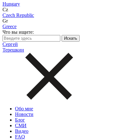
Hungary
Cz
Czech Republic
Gr
Greece
Что вы ищите:
Сергей
Терешкин
Обо мне
Новости
Блог
СМИ
Видео
FAQ