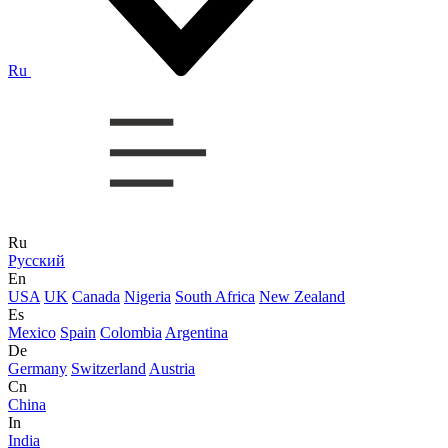
Ru
Ru
Русский
En
USA
UK
Canada
Nigeria
South Africa
New Zealand
Es
Mexico
Spain
Colombia
Argentina
De
Germany
Switzerland
Austria
Cn
China
In
India