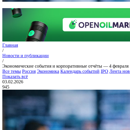
Главная
/
Новости и публикации
/
Экономические события и корпоративные отчёты — 4 февраля
Все темы
Россия
Экономика
Календарь событий
IPO
Лента нов
Показать всё
03.02.2026
945