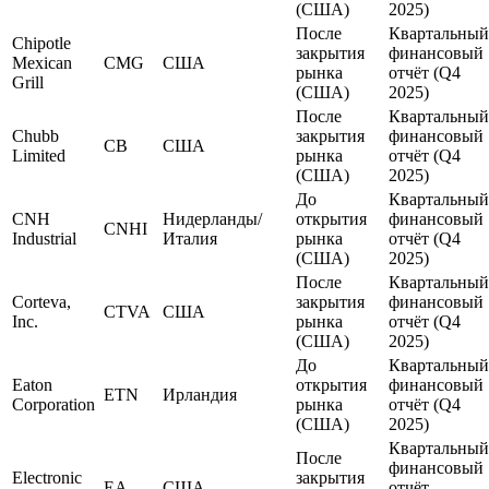
(США)
2025)
После
Квартальный
Chipotle
закрытия
финансовый
Mexican
CMG
США
рынка
отчёт (Q4
Grill
(США)
2025)
После
Квартальный
Chubb
закрытия
финансовый
CB
США
Limited
рынка
отчёт (Q4
(США)
2025)
До
Квартальный
CNH
Нидерланды/
открытия
финансовый
CNHI
Industrial
Италия
рынка
отчёт (Q4
(США)
2025)
После
Квартальный
Corteva,
закрытия
финансовый
CTVA
США
Inc.
рынка
отчёт (Q4
(США)
2025)
До
Квартальный
Eaton
открытия
финансовый
ETN
Ирландия
Corporation
рынка
отчёт (Q4
(США)
2025)
Квартальный
После
финансовый
Electronic
закрытия
EA
США
отчёт