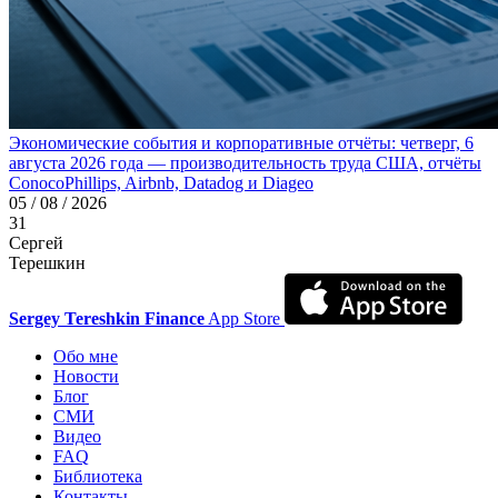
Экономические события и корпоративные отчёты: четверг, 6
августа 2026 года — производительность труда США, отчёты
ConocoPhillips, Airbnb, Datadog и Diageo
05 / 08 / 2026
31
Сергей
Терешкин
Sergey Tereshkin Finance
App Store
Обо мне
Новости
Блог
СМИ
Видео
FAQ
Библиотека
Контакты