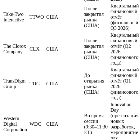
Квартальный
После
финансовый
Take-Two
закрытия
TTWO
США
отчёт
Interactive
рынка
(фискальный
(США)
Q3 2026)
Квартальный
После
финансовый
The Clorox
закрытия
отчёт (Q2
CLX
США
Company
рынка
2026
(США)
финансового
года)
Квартальный
До
финансовый
TransDigm
открытия
отчёт (Q1
TDG
США
Group
рынка
2026
(США)
финансового
года)
Innovation
Day
Во время
(презентация
Western
сессии
новых
Digital
WDC
США
(9:30–11:30
разработок,
Corporation
ET)
мероприятие
для