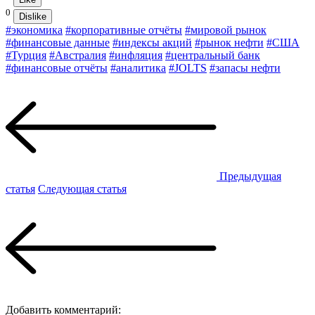
0
Dislike
#экономика
#корпоративные отчёты
#мировой рынок
#финансовые данные
#индексы акций
#рынок нефти
#США
#Турция
#Австралия
#инфляция
#центральный банк
#финансовые отчёты
#аналитика
#JOLTS
#запасы нефти
Предыдущая
статья
Следующая статья
Добавить комментарий: