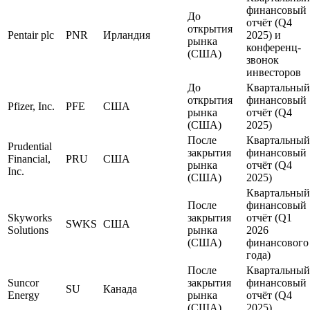
финансовый
До
отчёт (Q4
открытия
Pentair plc
PNR
Ирландия
2025) и
рынка
конференц-
(США)
звонок
инвесторов
До
Квартальный
открытия
финансовый
Pfizer, Inc.
PFE
США
рынка
отчёт (Q4
(США)
2025)
После
Квартальный
Prudential
закрытия
финансовый
Financial,
PRU
США
рынка
отчёт (Q4
Inc.
(США)
2025)
Квартальный
После
финансовый
Skyworks
закрытия
отчёт (Q1
SWKS
США
Solutions
рынка
2026
(США)
финансового
года)
После
Квартальный
Suncor
закрытия
финансовый
SU
Канада
Energy
рынка
отчёт (Q4
(США)
2025)