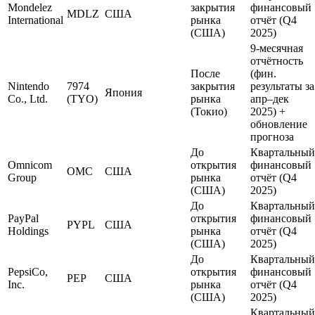
Mondelez
закрытия
финансовый
MDLZ
США
International
рынка
отчёт (Q4
(США)
2025)
9-месячная
отчётность
После
(фин.
Nintendo
7974
закрытия
результаты за
Япония
Co., Ltd.
(TYO)
рынка
апр–дек
(Токио)
2025) +
обновление
прогноза
До
Квартальный
Omnicom
открытия
финансовый
OMC
США
Group
рынка
отчёт (Q4
(США)
2025)
До
Квартальный
PayPal
открытия
финансовый
PYPL
США
Holdings
рынка
отчёт (Q4
(США)
2025)
До
Квартальный
PepsiCo,
открытия
финансовый
PEP
США
Inc.
рынка
отчёт (Q4
(США)
2025)
Квартальный