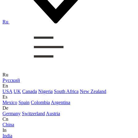
Ru
Ru
Русский
En
USA
UK
Canada
Nigeria
South Africa
New Zealand
Es
Mexico
Spain
Colombia
Argentina
De
Germany
Switzerland
Austria
Cn
China
In
India