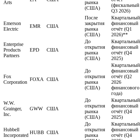
Arts
рынка
(фискальный
(США)
Q3 2026)
После
Квартальный
Emerson
закрытия
финансовый
EMR
США
Electric
рынка
отчёт (Q1
(США)
2026)**
До
Квартальный
Enterprise
открытия
финансовый
Products
EPD
США
рынка
отчёт (Q4
Partners
(США)
2025)
Квартальный
До
финансовый
Fox
открытия
отчёт (Q2
FOXA
США
Corporation
рынка
2026
(США)
финансового
года)
До
Квартальный
W.W.
открытия
финансовый
Grainger,
GWW
США
рынка
отчёт (Q4
Inc.
(США)
2025)
До
Квартальный
Hubbell
открытия
финансовый
HUBB
США
Incorporated
рынка
отчёт (Q4