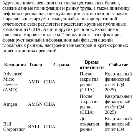
будут оценивать решения и сигналы центральных банков,
свежие данные по инфляции и рынку труда, а также динамику
нефтяного рынка на фоне публикации статистики по запасам.
Параллельно стартует насыщенный день корпоративной
отчётности: свои результаты представят крупные публичные
компании из США, Азии и других регионов, входящие в
ключевые мировые индексы. Совокупность этих факторов
формирует важный информационный фон для оценки
глобальных рынков, настроений инвесторов и краткосрочных
инвестиционных решений.
Время
Компания
Тикер
Страна
Событие
отчётности
Advanced
После
Квартальный
Micro
закрытия
финансовый
AMD
США
Devices
рынка
отчёт (Q4
(AMD)
(США)
2025)
После
Квартальный
закрытия
финансовый
Amgen
AMGN
США
рынка
отчёт (Q4
(США)
2025)
До
Квартальный
Ball
открытия
финансовый
BALL
США
Corporation
рынка
отчёт (Q4