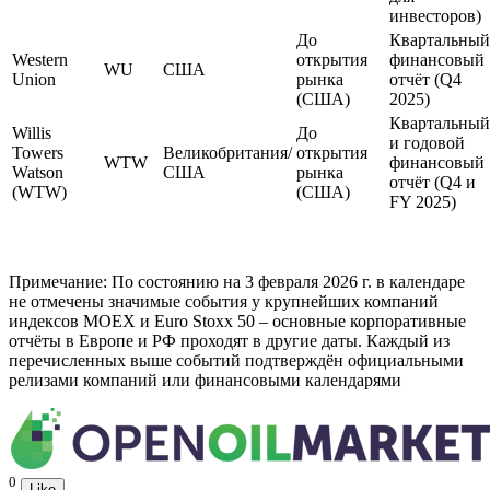
инвесторов)
До
Квартальный
Western
открытия
финансовый
WU
США
Union
рынка
отчёт (Q4
(США)
2025)
Квартальный
Willis
До
и годовой
Towers
Великобритания/
открытия
WTW
финансовый
Watson
США
рынка
отчёт (Q4 и
(WTW)
(США)
FY 2025)
Примечание: По состоянию на 3 февраля 2026 г. в календаре
не отмечены значимые события у крупнейших компаний
индексов МОЕХ и Euro Stoxx 50 – основные корпоративные
отчёты в Европе и РФ проходят в другие даты. Каждый из
перечисленных выше событий подтверждён официальными
релизами компаний или финансовыми календарями
0
Like