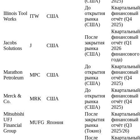
(США)
2025)
До
Квартальный
Illinois Tool
открытия
финансовый
ITW
США
Works
рынка
отчёт (Q4
(США)
2025)
Квартальный
После
финансовый
Jacobs
закрытия
отчёт (Q1
J
США
Solutions
рынка
2026
(США)
финансового
года)
До
Квартальный
Marathon
открытия
финансовый
MPC
США
Petroleum
рынка
отчёт (Q4
(США)
2025)
До
Квартальный
Merck &
открытия
финансовый
MRK
США
Co.
рынка
отчёт (Q4
(США)
2025)
Mitsubishi
После
Квартальный
UFJ
закрытия
финансовый
MUFG
Япония
Financial
рынка
отчёт (Q3
Group
(Токио)
2025/26)
После
Квартальный