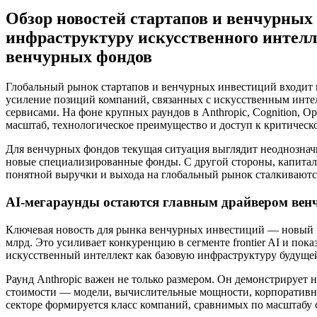
Обзор новостей стартапов и венчурных 
инфраструктуру искусственного интелле
венчурных фондов
Глобальный рынок стартапов и венчурных инвестиций входит в
усиление позиций компаний, связанных с искусственным инте
сервисами. На фоне крупных раундов в Anthropic, Cognition, Op
масштаб, технологическое преимущество и доступ к критичес
Для венчурных фондов текущая ситуация выглядит неоднозначн
новые специализированные фонды. С другой стороны, капитал р
понятной выручки и выхода на глобальный рынок сталкиваются
AI-мегараунды остаются главным драйвером вен
Ключевая новость для рынка венчурных инвестиций — новый м
млрд. Это усиливает конкуренцию в сегменте frontier AI и по
искусственный интеллект как базовую инфраструктуру будуще
Раунд Anthropic важен не только размером. Он демонстрирует
стоимости — модели, вычислительные мощности, корпоративных
секторе формируется класс компаний, сравнимых по масштаб