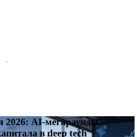
я 2026: AI-мегараунды,
апитала в deep tech