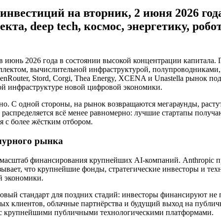
инвестиций на вторник, 2 июня 2026 год
кта, deep tech, космос, энергетику, роб
 июнь 2026 года в состоянии высокой концентрации капитала. 
ллектом, вычислительной инфраструктурой, полупроводниками, 
enRouter, Stord, Corgi, Thea Energy, XCENA и Unastella рынок п
кой инфраструктуре новой цифровой экономики.
о. С одной стороны, на рынок возвращаются мегараунды, растут
аспределяется всё менее равномерно: лучшие стартапы получают
 с более жёстким отбором.
чурного рынка
асштаб финансирования крупнейших AI-компаний. Anthropic при
казывает, что крупнейшие фонды, стратегические инвесторы и т
й экономики.
 новый стандарт для поздних стадий: инвесторы финансируют не
 клиентов, облачные партнёрства и будущий выход на публичны
у с крупнейшими публичными технологическими платформами.