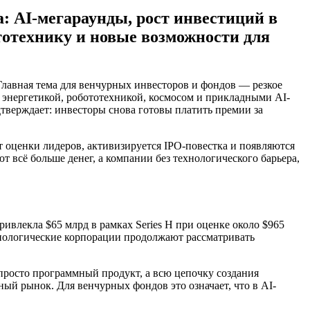
а: AI-мегараунды, рост инвестиций в
ототехнику и новые возможности для
Главная тема для венчурных инвесторов и фондов — резкое
энергетикой, робототехникой, космосом и прикладными AI-
одтверждает: инвесторы снова готовы платить премии за
 оценки лидеров, активизируется IPO-повестка и появляются
 всё больше денег, а компании без технологического барьера,
влекла $65 млрд в рамках Series H при оценке около $965
ехнологические корпорации продолжают рассматривать
 просто программный продукт, а всю цепочку создания
й рынок. Для венчурных фондов это означает, что в AI-