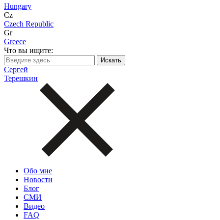
Hungary
Cz
Czech Republic
Gr
Greece
Что вы ищите:
Сергей
Терешкин
Обо мне
Новости
Блог
СМИ
Видео
FAQ