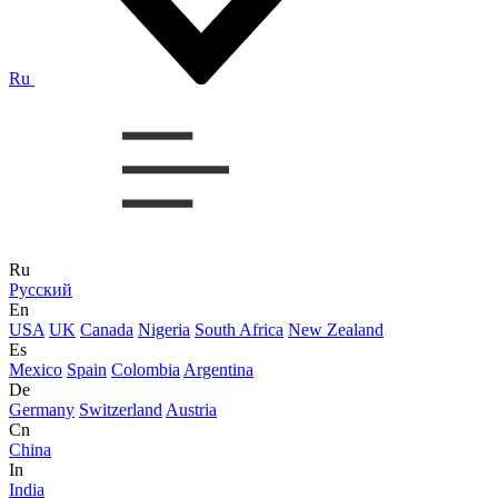
Ru
Ru
Русский
En
USA
UK
Canada
Nigeria
South Africa
New Zealand
Es
Mexico
Spain
Colombia
Argentina
De
Germany
Switzerland
Austria
Cn
China
In
India