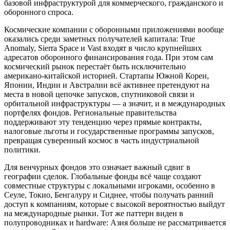
базовой инфраструктурой для коммерческого, гражданского и
оборонного спроса.
Космические компании с оборонными приложениями вообще
оказались среди заметных получателей капитала: True
Anomaly, Sierra Space и Vast входят в число крупнейших
адресатов оборонного финансирования года. При этом сам
космический рынок перестаёт быть исключительно
американо-китайской историей. Стартапы Южной Кореи,
Японии, Индии и Австралии всё активнее претендуют на
места в новой цепочке запусков, спутниковой связи и
орбитальной инфраструктуры — а значит, и в международных
портфелях фондов. Региональные правительства
поддерживают эту тенденцию через прямые контракты,
налоговые льготы и государственные программы запусков,
превращая суверенный космос в часть индустриальной
политики.
Для венчурных фондов это означает важный сдвиг в
географии сделок. Глобальные фонды всё чаще создают
совместные структуры с локальными игроками, особенно в
Сеуле, Токио, Бенгалуру и Сиднее, чтобы получать ранний
доступ к компаниям, которые с высокой вероятностью выйдут
на международные рынки. Тот же паттерн виден в
полупроводниках и hardware: Азия больше не рассматривается