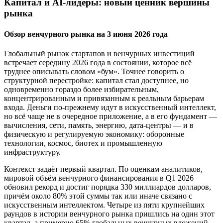
Капитал и AI-лидеры: новый ценник вершины
рынка
Обзор венчурного рынка на 3 июня 2026 года
Глобальный рынок стартапов и венчурных инвестиций
встречает середину 2026 года в состоянии, которое всё
труднее описывать словом «бум». Точнее говорить о
структурной перестройке: капитал стал доступнее, но
одновременно гораздо более избирательным,
концентрированным и привязанным к реальным барьерам
входа. Деньги по-прежнему идут в искусственный интеллект,
но всё чаще не в очередное приложение, а в его фундамент —
вычисления, сети, память, энергию, дата-центры — и в
физическую и регулируемую экономику: оборонные
технологии, космос, биотех и промышленную
инфраструктуру.
Контекст задаёт первый квартал. По оценкам аналитиков,
мировой объём венчурного финансирования в Q1 2026
обновил рекорд и достиг порядка 330 миллиардов долларов,
причём около 80% этой суммы так или иначе связано с
искусственным интеллектом. Четыре из пяти крупнейших
раундов в истории венчурного рынка пришлись на один этот
квартал, а примерно 65% глобальных венчурных вложений