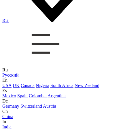
Ru
Ru
Русский
En
USA
UK
Canada
Nigeria
South Africa
New Zealand
Es
Mexico
Spain
Colombia
Argentina
De
Germany
Switzerland
Austria
Cn
China
In
India