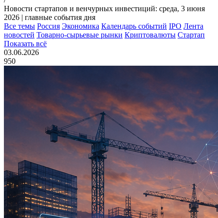
Новости стартапов и венчурных инвестиций: среда, 3 июня
2026 | главные события дня
Все темы
Россия
Экономика
Календарь событий
IPO
Лента
новостей
Товарно-сырьевые рынки
Криптовалюты
Стартап
Показать всё
03.06.2026
950