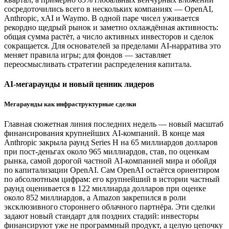
сосредоточились всего в нескольких компаниях — OpenAI,
Anthropic, xAI и Waymo. В одной паре чисел уживается
рекордно щедрый рынок и заметно охлаждённая активность:
общая сумма растёт, а число активных инвесторов и сделок
сокращается. Для основателей за пределами AI-нарратива это
меняет правила игры; для фондов — заставляет
переосмысливать стратегии распределения капитала.
AI-мегараунды и новый ценник лидеров
Мегараунды как инфраструктурные сделки
Главная сюжетная линия последних недель — новый масштаб
финансирования крупнейших AI-компаний. В конце мая
Anthropic закрыла раунд Series H на 65 миллиардов долларов
при пост-деньгах около 965 миллиардов, став, по оценкам
рынка, самой дорогой частной AI-компанией мира и обойдя
по капитализации OpenAI. Сам OpenAI остаётся ориентиром
по абсолютным цифрам: его крупнейший в истории частный
раунд оценивается в 122 миллиарда долларов при оценке
около 852 миллиардов, а Amazon закрепился в роли
эксклюзивного стороннего облачного партнёра. Эти сделки
задают новый стандарт для поздних стадий: инвесторы
финансируют уже не программный продукт, а целую цепочку