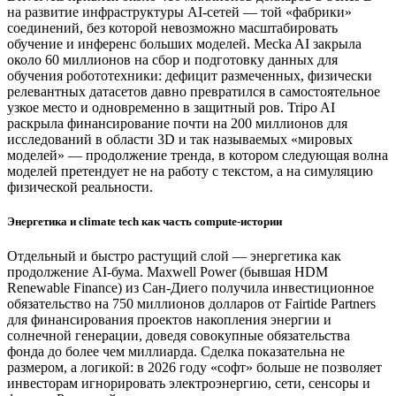
на развитие инфраструктуры AI-сетей — той «фабрики»
соединений, без которой невозможно масштабировать
обучение и инференс больших моделей. Mecka AI закрыла
около 60 миллионов на сбор и подготовку данных для
обучения робототехники: дефицит размеченных, физически
релевантных датасетов давно превратился в самостоятельное
узкое место и одновременно в защитный ров. Tripo AI
раскрыла финансирование почти на 200 миллионов для
исследований в области 3D и так называемых «мировых
моделей» — продолжение тренда, в котором следующая волна
моделей претендует не на работу с текстом, а на симуляцию
физической реальности.
Энергетика и climate tech как часть compute-истории
Отдельный и быстро растущий слой — энергетика как
продолжение AI-бума. Maxwell Power (бывшая HDM
Renewable Finance) из Сан-Диего получила инвестиционное
обязательство на 750 миллионов долларов от Fairtide Partners
для финансирования проектов накопления энергии и
солнечной генерации, доведя совокупные обязательства
фонда до более чем миллиарда. Сделка показательна не
размером, а логикой: в 2026 году «софт» больше не позволяет
инвесторам игнорировать электроэнергию, сети, сенсоры и