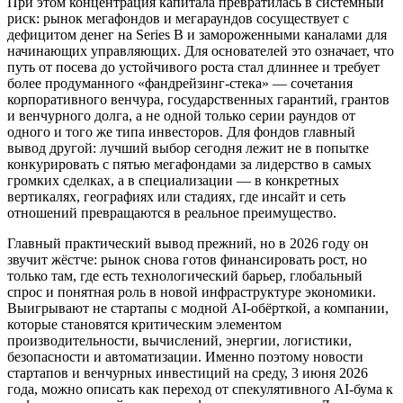
При этом концентрация капитала превратилась в системный
риск: рынок мегафондов и мегараундов сосуществует с
дефицитом денег на Series B и замороженными каналами для
начинающих управляющих. Для основателей это означает, что
путь от посева до устойчивого роста стал длиннее и требует
более продуманного «фандрейзинг-стека» — сочетания
корпоративного венчура, государственных гарантий, грантов
и венчурного долга, а не одной только серии раундов от
одного и того же типа инвесторов. Для фондов главный
вывод другой: лучший выбор сегодня лежит не в попытке
конкурировать с пятью мегафондами за лидерство в самых
громких сделках, а в специализации — в конкретных
вертикалях, географиях или стадиях, где инсайт и сеть
отношений превращаются в реальное преимущество.
Главный практический вывод прежний, но в 2026 году он
звучит жёстче: рынок снова готов финансировать рост, но
только там, где есть технологический барьер, глобальный
спрос и понятная роль в новой инфраструктуре экономики.
Выигрывают не стартапы с модной AI-обёрткой, а компании,
которые становятся критическим элементом
производительности, вычислений, энергии, логистики,
безопасности и автоматизации. Именно поэтому новости
стартапов и венчурных инвестиций на среду, 3 июня 2026
года, можно описать как переход от спекулятивного AI-бума к