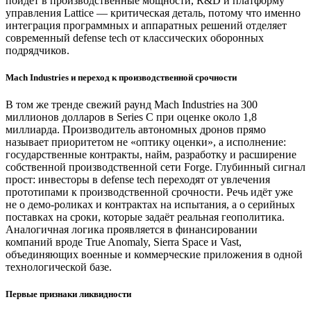
пойдёт в производственные мощности, R&D и платформу
управления Lattice — критическая деталь, потому что именно
интеграция программных и аппаратных решений отделяет
современный defense tech от классических оборонных
подрядчиков.
Mach Industries и переход к производственной срочности
В том же тренде свежий раунд Mach Industries на 300
миллионов долларов в Series C при оценке около 1,8
миллиарда. Производитель автономных дронов прямо
называет приоритетом не «оптику оценки», а исполнение:
государственные контракты, найм, разработку и расширение
собственной производственной сети Forge. Глубинный сигнал
прост: инвесторы в defense tech переходят от увлечения
прототипами к производственной срочности. Речь идёт уже
не о демо-роликах и контрактах на испытания, а о серийных
поставках на сроки, которые задаёт реальная геополитика.
Аналогичная логика проявляется в финансировании
компаний вроде True Anomaly, Sierra Space и Vast,
объединяющих военные и коммерческие приложения в одной
технологической базе.
Первые признаки ликвидности