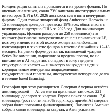
Концентрация капитала проявляется и на уровне фондов. По
оценкам аналитиков, около 73% капитала институциональных
инвесторов (LP) в Q1 2026 досталось всего пяти венчурным
фирмам. Один только январский фонд Andreessen Horowitz на
15 миллиардов долларов превысил 18% всех обязательств в
венчурную индустрию США за 2025 год. Для начинающих
управляющих (фондов размером до 250 миллионов) это
означает фактически замороженные каналы привлечения LP,
поэтому именно на этой полосе ожидается наибольшая
консолидация и закрытие фондов в течение ближайших 12–18
месяцев. На рынке формируется так называемый «разрыв
Series B»: компании, выросшие за пределы посева, но не
вписанные в AI-нарратив, попадают в зону, где денег
структурно не хватает — и зачастую вынуждены идти к
корпоративным венчурным подразделениям,
государственным гарантиям, инструментам венчурного долга
и revenue-based financing.
География при этом расширяется. Северная Америка остаётся
доминирующей — AI-сегменты привлекли там около 221
миллиарда долларов за квартал. Европа показала около 17,6
миллиарда (рост почти на 30% год к году, причём AI впервые
забрал более половины финансирования). Латинская Америка
собрала около миллиарда за квартал, а Азия усиливает