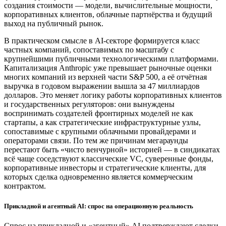
создания стоимости — модели, вычислительные мощности,
корпоративных клиентов, облачные партнёрства и будущий
выход на публичный рынок.
В практическом смысле в AI-секторе формируется класс
частных компаний, сопоставимых по масштабу с
крупнейшими публичными технологическими платформами.
Капитализация Anthropic уже превышает рыночные оценки
многих компаний из верхней части S&P 500, а её отчётная
выручка в годовом выражении вышла за 47 миллиардов
долларов. Это меняет логику работы корпоративных клиентов
и государственных регуляторов: они вынуждены
воспринимать создателей фронтирных моделей не как
стартапы, а как стратегические инфраструктурные узлы,
сопоставимые с крупными облачными провайдерами и
операторами связи. По тем же причинам мегараунды
перестают быть «чисто венчурной» историей — в синдикатах
всё чаще соседствуют классические VC, суверенные фонды,
корпоративные инвесторы и стратегические клиенты, для
которых сделка одновременно является коммерческим
контрактом.
Прикладной и агентный AI: спрос на операционную реальность
Спрос на прикладной и «агентный» AI подтверждают сделки