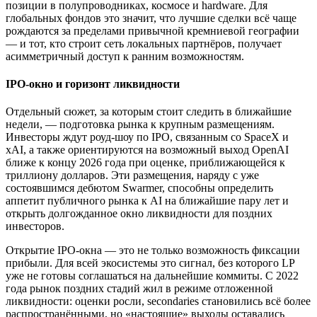
позиции в полупроводниках, космосе и hardware. Для
глобальных фондов это значит, что лучшие сделки всё чаще
рождаются за пределами привычной кремниевой географии
— и тот, кто строит сеть локальных партнёров, получает
асимметричный доступ к ранним возможностям.
IPO-окно и горизонт ликвидности
Отдельный сюжет, за которым стоит следить в ближайшие
недели, — подготовка рынка к крупным размещениям.
Инвесторы ждут роуд-шоу по IPO, связанным со SpaceX и
xAI, а также ориентируются на возможный выход OpenAI
ближе к концу 2026 года при оценке, приближающейся к
триллиону долларов. Эти размещения, наряду с уже
состоявшимся дебютом Swarmer, способны определить
аппетит публичного рынка к AI на ближайшие пару лет и
открыть долгожданное окно ликвидности для поздних
инвесторов.
Открытие IPO-окна — это не только возможность фиксации
прибыли. Для всей экосистемы это сигнал, без которого LP
уже не готовы соглашаться на дальнейшие коммиты. С 2022
года рынок поздних стадий жил в режиме отложенной
ликвидности: оценки росли, secondaries становились всё более
распространёнными, но «настоящие» выходы оставались