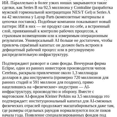
ИИ. Параллельно в более узких нишах закрываются такие
сделки, как Series B на 92,5 миллиона у Contraline (разработка
мужской гормональной контрацепции NES/T Gel) и Series A
на 42 миллиона у Layup Parts (композитные материалы и
цепочки поставок). Подобные компании показывают новый
паттерн: ИИ в них — не продукт сам по себе, а встроенный
слой, привязанный к контролю рабочих процессов, к
страховым возмещениям или к измеримым операционным
результатам. Универсальный AI больше не достаточен, чтобы
привлечь серьёзный капитал: он должен быть встроен в
дефицитный рабочий процесс или в регулируемую
распределительную инфраструктуру.
Подтверждают разворот и сами фонды. Венчурная фирма
Eclipse, один из ранних инвесторов производителя чипов
Cerebras, раскрыла привлечение около 1,3 миллиарда
долларов в два инструмента (примерно 720 миллионов для
ранних стадий и 591 миллион для поздних), прямо
нацелившись на «физические» индустрии — AI-
инфраструктуру, производство и оборону. Вместе с
мартовским AI-фондом Kleiner Perkins на 3,5 миллиарда это
подтверждает: институциональный капитал для AI-смежных
физических отраслей продолжает масштабироваться даже там,
где размеры отдельных раундов нормализуются после пиков
начала года. Появление специализированных фондов под