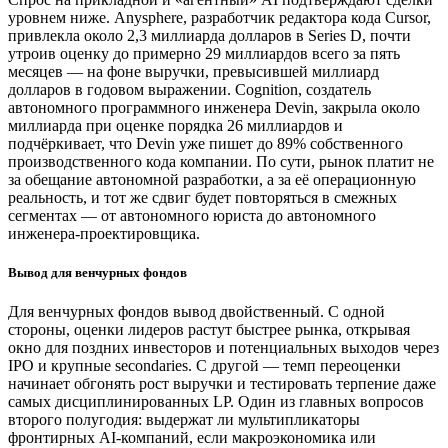
уровнем ниже. Anysphere, разработчик редактора кода Cursor,
привлекла около 2,3 миллиарда долларов в Series D, почти
утроив оценку до примерно 29 миллиардов всего за пять
месяцев — на фоне выручки, превысившей миллиард
долларов в годовом выражении. Cognition, создатель
автономного программного инженера Devin, закрыла около
миллиарда при оценке порядка 26 миллиардов и
подчёркивает, что Devin уже пишет до 89% собственного
производственного кода компании. По сути, рынок платит не
за обещание автономной разработки, а за её операционную
реальность, и тот же сдвиг будет повторяться в смежных
сегментах — от автономного юриста до автономного
инженера-проектировщика.
Вывод для венчурных фондов
Для венчурных фондов вывод двойственный. С одной
стороны, оценки лидеров растут быстрее рынка, открывая
окно для поздних инвесторов и потенциальных выходов через
IPO и крупные secondaries. С другой — темп переоценки
начинает обгонять рост выручки и тестировать терпение даже
самых дисциплинированных LP. Один из главных вопросов
второго полугодия: выдержат ли мультипликаторы
фронтирных AI-компаний, если макроэкономика или