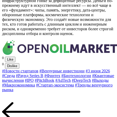
инфраструктурной гонке за дефицитные ресурсы. Деньги по-
прежнему идут в искусственный интеллект — но всё чаще в
его «фундамент»: чипы, память, энергетику, дата-центры,
оборонные платформы, космические технологии и
физическую экономику. Это создаёт новые возможности для
тех, кто готов работать с длинным циклом и инженерным
риском, и одновременно требует от инвесторов более строгой
дисциплины отбора и контроля оценок.
0
Like
0
Dislike
#Новости стартапов
#Венчурные инвестиции
#3 июня 2026
#Среда
#Раунд Series B
#Финтех
#Биотехнологии
#Квантовые
вычисления
#IPO
#PitchBook
#AdTech
#DeepTech
#Выходы
#Макроэкономика
#Стартап-экосистема
#Тренды венчурного
рынка