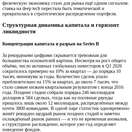
физическую экономику стало для рынка ещё одним сигналом:
ставка на deep tech перестала быть тематической и
превратилась в стратегическое распределение портфеля.
Структурная динамика капитала и горизонт
ликвидности
Концентрация капитала и разрыв на Series B
За рекордными цифрами скрывается тревожная для
большинства основателей картина. Несмотря на рост общего
объёма, число активных глобальных инвесторов в Q1 2026
сократилось примерно на 10% за квартал — до порядка 10
тысяч, минимума за годы. Количество сделок упало
приблизительно на 15% за квартал, до около 7 тысяч, что
стало самым низким квартальным результатом с конца 2016
года. Поздние стадии собрали порядка 246 миллиардов
долларов в 584 сделках, тогда как на посевные раунды
пришлось лишь около 12 миллиардов, распределённых между
почти 3800 командами. В одной паре статистик одновременно
живёт рекордно щедрый рынок поздних стадий и заметно
охлаждённый рынок ранних — и это не временная аномалия,
а структурное расхождение, которое уже год определяет
поведение фондов.