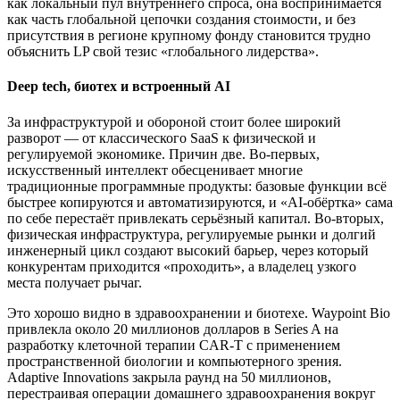
как локальный пул внутреннего спроса, она воспринимается
как часть глобальной цепочки создания стоимости, и без
присутствия в регионе крупному фонду становится трудно
объяснить LP свой тезис «глобального лидерства».
Deep tech, биотех и встроенный AI
За инфраструктурой и обороной стоит более широкий
разворот — от классического SaaS к физической и
регулируемой экономике. Причин две. Во-первых,
искусственный интеллект обесценивает многие
традиционные программные продукты: базовые функции всё
быстрее копируются и автоматизируются, и «AI-обёртка» сама
по себе перестаёт привлекать серьёзный капитал. Во-вторых,
физическая инфраструктура, регулируемые рынки и долгий
инженерный цикл создают высокий барьер, через который
конкурентам приходится «проходить», а владелец узкого
места получает рычаг.
Это хорошо видно в здравоохранении и биотехе. Waypoint Bio
привлекла около 20 миллионов долларов в Series A на
разработку клеточной терапии CAR-T с применением
пространственной биологии и компьютерного зрения.
Adaptive Innovations закрыла раунд на 50 миллионов,
перестраивая операции домашнего здравоохранения вокруг