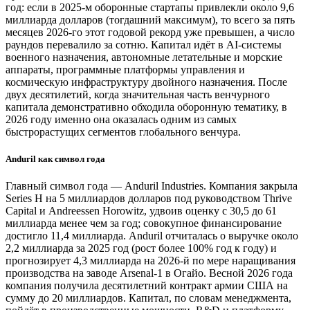
год: если в 2025-м оборонные стартапы привлекли около 9,6
миллиарда долларов (тогдашний максимум), то всего за пять
месяцев 2026-го этот годовой рекорд уже превышен, а число
раундов перевалило за сотню. Капитал идёт в AI-системы
военного назначения, автономные летательные и морские
аппараты, программные платформы управления и
космическую инфраструктуру двойного назначения. После
двух десятилетий, когда значительная часть венчурного
капитала демонстративно обходила оборонную тематику, в
2026 году именно она оказалась одним из самых
быстрорастущих сегментов глобального венчура.
Anduril как символ года
Главный символ года — Anduril Industries. Компания закрыла
Series H на 5 миллиардов долларов под руководством Thrive
Capital и Andreessen Horowitz, удвоив оценку с 30,5 до 61
миллиарда менее чем за год; совокупное финансирование
достигло 11,4 миллиарда. Anduril отчиталась о выручке около
2,2 миллиарда за 2025 год (рост более 100% год к году) и
прогнозирует 4,3 миллиарда на 2026-й по мере наращивания
производства на заводе Arsenal-1 в Огайо. Весной 2026 года
компания получила десятилетний контракт армии США на
сумму до 20 миллиардов. Капитал, по словам менеджмента,