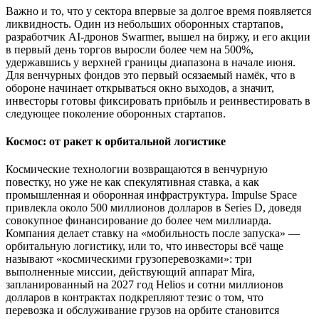
Важно и то, что у сектора впервые за долгое время появляется
ликвидность. Один из небольших оборонных стартапов,
разработчик AI-дронов Swarmer, вышел на биржу, и его акции
в первый день торгов выросли более чем на 500%,
удержавшись у верхней границы диапазона в начале июня.
Для венчурных фондов это первый осязаемый намёк, что в
обороне начинает открываться окно выходов, а значит,
инвесторы готовы фиксировать прибыль и реинвестировать в
следующее поколение оборонных стартапов.
Космос: от ракет к орбитальной логистике
Космические технологии возвращаются в венчурную
повестку, но уже не как спекулятивная ставка, а как
промышленная и оборонная инфраструктура. Impulse Space
привлекла около 500 миллионов долларов в Series D, доведя
совокупное финансирование до более чем миллиарда.
Компания делает ставку на «мобильность после запуска» —
орбитальную логистику, или то, что инвесторы всё чаще
называют «космическими грузоперевозками»: три
выполненные миссии, действующий аппарат Mira,
запланированный на 2027 год Helios и сотни миллионов
долларов в контрактах подкрепляют тезис о том, что
перевозка и обслуживание грузов на орбите становится