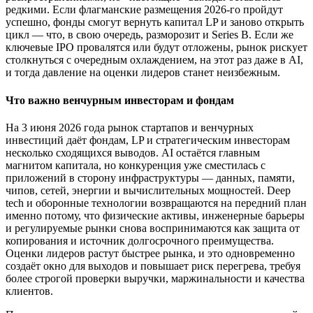
редкими. Если флагманские размещения 2026-го пройдут
успешно, фонды смогут вернуть капитал LP и заново открыть
цикл — что, в свою очередь, разморозит и Series B. Если же
ключевые IPO провалятся или будут отложены, рынок рискует
столкнуться с очередным охлаждением, на этот раз даже в AI,
и тогда давление на оценки лидеров станет неизбежным.
Что важно венчурным инвесторам и фондам
На 3 июня 2026 года рынок стартапов и венчурных
инвестиций даёт фондам, LP и стратегическим инвесторам
несколько сходящихся выводов. AI остаётся главным
магнитом капитала, но конкуренция уже сместилась с
приложений в сторону инфраструктуры — данных, памяти,
чипов, сетей, энергии и вычислительных мощностей. Deep
tech и оборонные технологии возвращаются на передний план
именно потому, что физические активы, инженерные барьеры
и регулируемые рынки снова воспринимаются как защита от
копирования и источник долгосрочного преимущества.
Оценки лидеров растут быстрее рынка, и это одновременно
создаёт окно для выходов и повышает риск перегрева, требуя
более строгой проверки выручки, маржинальности и качества
клиентов.