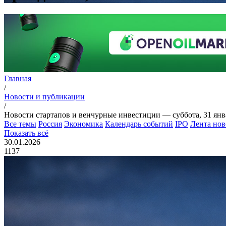
Главная
/
Новости и публикации
/
Новости стартапов и венчурные инвестиции — суббота, 31 янв
Все темы
Россия
Экономика
Календарь событий
IPO
Лента нов
Показать всё
30.01.2026
1137