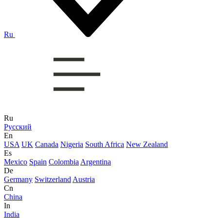
Ru
Ru
Русский
En
USA
UK
Canada
Nigeria
South Africa
New Zealand
Es
Mexico
Spain
Colombia
Argentina
De
Germany
Switzerland
Austria
Cn
China
In
India