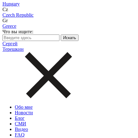
Hungary
Cz
Czech Republic
Gr
Greece
Что вы ищите:
Сергей
Терешкин
Обо мне
Новости
Блог
СМИ
Видео
FAQ