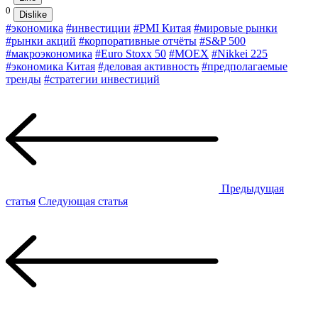
0
Dislike
#экономика
#инвестиции
#PMI Китая
#мировые рынки
#рынки акций
#корпоративные отчёты
#S&P 500
#макроэкономика
#Euro Stoxx 50
#MOEX
#Nikkei 225
#экономика Китая
#деловая активность
#предполагаемые
тренды
#стратегии инвестиций
Предыдущая
статья
Следующая статья