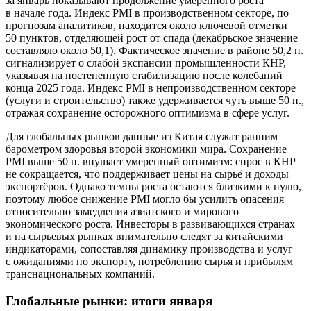
за январь показывают продолжение умеренного роста
в начале года. Индекс PMI в производственном секторе, по
прогнозам аналитиков, находится около ключевой отметки
50 пунктов, отделяющей рост от спада (декабрьское значение
составляло около 50,1). Фактическое значение в районе 50,2 п.
сигнализирует о слабой экспансии промышленности КНР,
указывая на постепенную стабилизацию после колебаний
конца 2025 года. Индекс PMI в непроизводственном секторе
(услуги и строительство) также удерживается чуть выше 50 п.,
отражая сохранение осторожного оптимизма в сфере услуг.
Для глобальных рынков данные из Китая служат ранним
барометром здоровья второй экономики мира. Сохранение
PMI выше 50 п. внушает умеренный оптимизм: спрос в КНР
не сокращается, что поддерживает цены на сырьё и доходы
экспортёров. Однако темпы роста остаются близкими к нулю,
поэтому любое снижение PMI могло бы усилить опасения
относительно замедления азиатского и мирового
экономического роста. Инвесторы в развивающихся странах
и на сырьевых рынках внимательно следят за китайскими
индикаторами, сопоставляя динамику производства и услуг
с ожиданиями по экспорту, потреблению сырья и прибылям
транснациональных компаний.
Глобальные рынки: итоги января