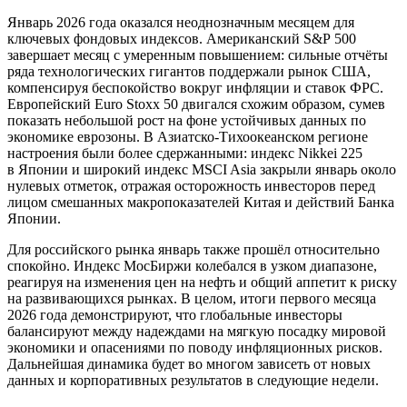
Январь 2026 года оказался неоднозначным месяцем для
ключевых фондовых индексов. Американский S&P 500
завершает месяц с умеренным повышением: сильные отчёты
ряда технологических гигантов поддержали рынок США,
компенсируя беспокойство вокруг инфляции и ставок ФРС.
Европейский Euro Stoxx 50 двигался схожим образом, сумев
показать небольшой рост на фоне устойчивых данных по
экономике еврозоны. В Азиатско-Тихоокеанском регионе
настроения были более сдержанными: индекс Nikkei 225
в Японии и широкий индекс MSCI Asia закрыли январь около
нулевых отметок, отражая осторожность инвесторов перед
лицом смешанных макропоказателей Китая и действий Банка
Японии.
Для российского рынка январь также прошёл относительно
спокойно. Индекс МосБиржи колебался в узком диапазоне,
реагируя на изменения цен на нефть и общий аппетит к риску
на развивающихся рынках. В целом, итоги первого месяца
2026 года демонстрируют, что глобальные инвесторы
балансируют между надеждами на мягкую посадку мировой
экономики и опасениями по поводу инфляционных рисков.
Дальнейшая динамика будет во многом зависеть от новых
данных и корпоративных результатов в следующие недели.