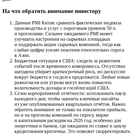
На что обратить внимание инвестору
Данные PMI Китая: сравнить фактические индексы
производства и услуг с пороговым уровнем 50 п.
и прогнозами. Сильнее ожидаемого PMI может
улучшить настроения на сырьевых площадках
и поддержать акции сырьевых компаний, тогда как
слабые цифры усилят опасения относительно спроса
в Азии.
Бюджетная ситуация в США: следить за развитием
событий после временного компромисса. Отсутствие
шатдауна убирает краткосрочный риск, но дискуссии
вокруг бюджета и госдолга продолжатся. Любые новые
разногласия или угрозы могут вновь повысить
волатильность доллара и гособлигаций США.
Сезон корпоративной отчётности: использовать паузу
выходного дня, чтобы оценить ключевые инсайты
из уже опубликованных квартальных отчётов. Важно
обратить внимание не только на показатели прибыли,
но и на прогнозы компаний по спросу, марже
и капитальным расходам на 2026 год; особенно для
энергетики и банков, где ожидания по ставке и циклу
кредитования критичны. Это поможет скорректировать