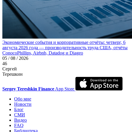
Экономические события и корпоративные отчёты: четверг, 6
августа 2026 года — производительность труда США, отчёты
ConocoPhillips, Airbnb, Datadog и Diageo
05 / 08 / 2026
46
Сергей
Терешкин
Sergey Tereshkin Finance
App Store
Обо мне
Новости
Блог
СМИ
Видео
FAQ
Библиотека