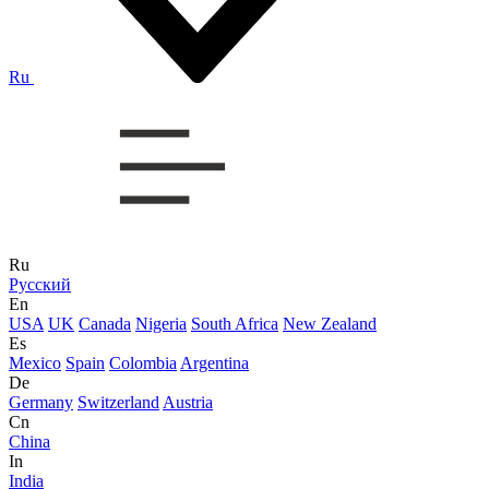
Ru
Ru
Русский
En
USA
UK
Canada
Nigeria
South Africa
New Zealand
Es
Mexico
Spain
Colombia
Argentina
De
Germany
Switzerland
Austria
Cn
China
In
India