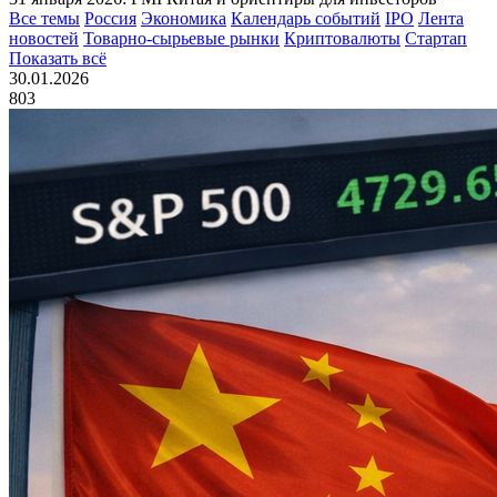
Все темы
Россия
Экономика
Календарь событий
IPO
Лента
новостей
Товарно-сырьевые рынки
Криптовалюты
Стартап
Показать всё
30.01.2026
803