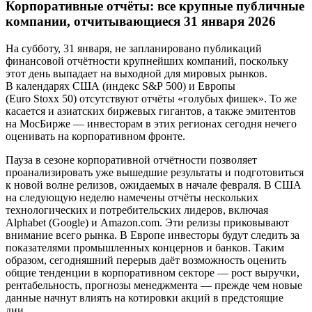
Корпоративные отчёты: все крупные публичные
компании, отчитывающиеся 31 января 2026
На субботу, 31 января, не запланировано публикаций
финансовой отчётности крупнейших компаний, поскольку
этот день выпадает на выходной для мировых рынков.
В календарях США (индекс S&P 500) и Европы
(Euro Stoxx 50) отсутствуют отчёты «голубых фишек». То же
касается и азиатских биржевых гигантов, а также эмитентов
на МосБирже — инвесторам в этих регионах сегодня нечего
оценивать на корпоративном фронте.
Пауза в сезоне корпоративной отчётности позволяет
проанализировать уже вышедшие результаты и подготовиться
к новой волне релизов, ожидаемых в начале февраля. В США
на следующую неделю намечены отчёты нескольких
технологических и потребительских лидеров, включая
Alphabet (Google) и Amazon.com. Эти релизы приковывают
внимание всего рынка. В Европе инвесторы будут следить за
показателями промышленных концернов и банков. Таким
образом, сегодняшний перерыв даёт возможность оценить
общие тенденции в корпоративном секторе — рост выручки,
рентабельность, прогнозы менеджмента — прежде чем новые
данные начнут влиять на котировки акций в предстоящие
дни.