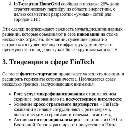
IoT-стартап HomeGrid
сообщил о продаже 20% доли
стратегическому партнёру из области энергетики, с
целью совместной разработки «умных» сетей для
городов СНГ.
Эти сделки подтверждают важность мультидисциплинарных
решений, которые объединяют в себе
инновации
на стыке
нескольких отраслей. Компании, сумевшие грамотно
встроиться в существующую инфраструктуру, получают
преимущество в виде доступа к более крупным капиталам.
3. Тенденции в сфере FinTech
Сегмент
финтех-стартапов
продолжает укреплять позиции и
расширять горизонты сотрудничества. Наблюдается сразу
несколько трендов, заслуживающих внимания:
Рост услуг микрофинансирования
с применением
скоринга, основанного на
искусственном интеллекте
;
Усиление
кросс-отраслевого партнёрства
– FinTech-
компании всё чаще сотрудничают с ритейлерами,
логистическими сервисами и телеком-гигантами;
Активная
интернационализация
– стартапы из СНГ и
Восточной Европы расширяют присутствие в Юго-