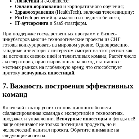
Логистики
и e-commerce;
Онлайн-образования
и корпоративного обучения;
Здравоохранения
(HealthTech), включая телемедицину;
FinTech
решений для малого и среднего бизнеса;
IT-аутсорсинга
и SaaS-платформ.
При поддержке государственных программ и бизнес-
инкубаторов многие технологические проекты из СНГ
готовы конкурировать на мировом уровне. Одновременно,
западные инвесторы с интересом смотрят на этот регион как
на источник свежих идей и талантливых команд. Растёт число
акселераторов, ориентированных на выход стартапов с
местных рынков на глобальную арену, что способствует
притоку
венчурных инвестиций
.
7. Важность построения эффективных
команд
Ключевой фактор успеха инновационного бизнеса –
сбалансированная команда с экспертизой в технологиях,
продажах и управлении.
Венчурные инвесторы
и фонды всё
чаще оценивают не только потенциал продукта, но и
человеческий капитал проекта. Обратите внимание на
следующие аспекты: