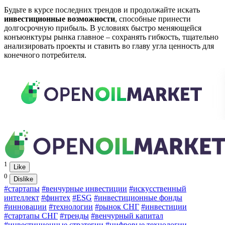
Будьте в курсе последних трендов и продолжайте искать
инвестиционные возможности
, способные принести
долгосрочную прибыль. В условиях быстро меняющейся
конъюнктуры рынка главное – сохранять гибкость, тщательно
анализировать проекты и ставить во главу угла ценность для
конечного потребителя.
1
Like
0
Dislike
#стартапы
#венчурные инвестиции
#искусственный
интеллект
#финтех
#ESG
#инвестиционные фонды
#инновации
#технологии
#рынок СНГ
#инвестиции
#стартапы СНГ
#тренды
#венчурный капитал
#инвестиционные стратегии
#цифровые технологии