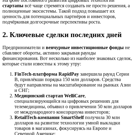
На фоне постоянного развития цифровых технологий
стартапы
всё чаще стремятся создавать не просто решения, а
полноценные экосистемы. Такой подход повышает их
ценность для потенциальных партнёров и инвесторов,
подчёркивая долгосрочные перспективы роста.
2. Ключевые сделки последних дней
Предприниматели и
венчурные инвестиционные фонды
не
сбавляют обороты, активно закрывая раунды
финансирования. Вот несколько из наиболее знаковых сделок,
которые стали известны к этому утру:
FinTech-платформа RapidPay
завершила раунд Серии
B, привлёкши порядка 150 млн долларов. Средства
будут направлены на масштабирование на рынках Азии
и СНГ;
Медицинский стартап WelliCare
,
специализирующийся на цифровых решениях для
телемедицины, объявил о привлечении 50 млн долларов
от международного консорциума инвесторов;
RetailTech-компания SmartShelf
получила 30 млн
долларов на развитие технологии умной выкладки
товаров в магазинах, фокусируясь на Европе и
Северной Америке;