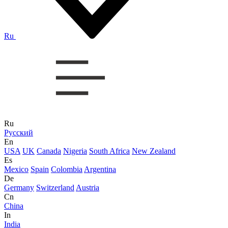
Ru
Ru
Русский
En
USA
UK
Canada
Nigeria
South Africa
New Zealand
Es
Mexico
Spain
Colombia
Argentina
De
Germany
Switzerland
Austria
Cn
China
In
India