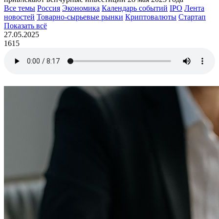
Все темы
Россия
Экономика
Календарь событий
IPO
Лента
новостей
Товарно-сырьевые рынки
Криптовалюты
Стартап
Показать всё
27.05.2025
1615