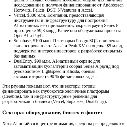
исследований и получил финансирование от Andreessen
Horowitz, Felicis, DST, NVentures и Accel.
Vercel, $300 млн. Компания, предоставляющая
инструменты и инфраструктуру для построения
AI‑нативных веб-приложений, закрыла раунд Series F
при оценке $9,3 млрд. Ранее она обслуживала проекты
OpenAI и PayPal.
Supabase, $100 млн. Платформа PostgreSQL привлекла
финансирование от Accel и Peak XV на оценке $5 млрд,
подчеркнув интерес инвесторов к разработке открытых
баз данных.
DualEntry, $90 млн. AI‑нативный сервис для
автоматизации бухгалтерии собрал Series A раунд под
руководством Lightspeed и Khosla, обещая
автоматизировать 90 % финансовых задач.
Эти раунды показывают, что инвесторы готовы
финансировать как глубокотехнологичные платформы
(Cerebras), так и инфраструктурные решения для
разработчиков и бизнеса (Vercel, Supabase, DualEntry).
Сектора: оборудование, биотех и финтех
Хотя AI остаётся в центре внимания, средства распределяются