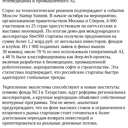
телемедицины и промышленного AI.
Спрос на технологические решения подтверждают и события
Moscow Startup Summit. В начале октября на мероприятии,
организованном правительством Москвы и Сбером, 4 000
участников из 25 стран присутствовали на питч-сессиях и
выставке инноваций. По итогам демо-дня международного
акселератора Sber500 стартапы получили предложения на
сумму более 1,2 млрд руб. от ангельских инвесторов, фондов
и клубов. Из 1 900 поданных заявок в финал вышли
30 команд; около 70 % из них использовали генеративный AI,
а 48 % были классифицированы как deep-tech-проекты,
включая разработки в биомедицине, промышленной
робототехнике, корпоративном софте и строительстве. Эта
статистика подтверждает, что российские стартапы быстро
адаптируют глобальные тренды.
Укреплению экосистемы способствуют и новые институты:
помимо фонда NCI в Татарстане, идут реформы региональных
акселераторов, а крупные корпорации объявляют собственные
венчурные программы. Тем не менее, аналитики
предупреждают, что на фоне высоких ставок и ограниченного
вторичного рынка стартапам стоит готовиться к более
длительным периодам возврата инвестиций и
ориентироваться на реальные денежные потоки.