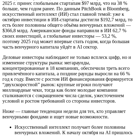
2025 г. принес глобальным стартапам $97 млрд, что на 38 %
больше, чем годом ранее. По данным PitchBook и Bloomberg,
искусственный интеллект (ИИ) стал главной темой: уже к
октябрю инвестиции в ИИ‑стартапы достигли $192,7 млрд, то
есть более половины общего объёма венчурных вложений —
$366,8 млрд. Американские фонды направили в ИИ 62,7 %
своих инвестиций, а глобальные инвесторы — 53,2 %,
поэтому 2025 год может впервые стать годом, когда большая
часть венчурного капитала уйдёт в AI сектор.
Деловые инвесторы наблюдают не только всплеск цифр, но и
изменение структуры рынка: мегараунды,
концентрированные в 18 компаниях, обеспечили треть всего
привлечённого капитала, а поздние раунды выросли на 66 %
год к году. Вместе с ростом ИИ финансирования формируется
“двухскоростной” рынок: крупные игроки получают
миллиардные чеки, тогда как более молодые компании
сталкиваются с сокращением числа сделок, ужесточением
условий и ростом требований со стороны инвесторов.
Ниже — главные тенденции недели для тех, кто управляет
венчурными фондами и ищет новые возможности.
Искусственный интеллект получает более половины
венчурных вложений. К началу октября на AI пришлось