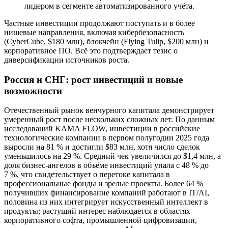
лидером в сегменте автоматизированного учёта.
Частные инвестиции продолжают поступать и в более
нишевые направления, включая кибербезопасность
(CyberCube, $180 млн), блокчейн (Flying Tulip, $200 млн) и
корпоративное ПО. Всё это подтверждает тезис о
диверсификации источников роста.
Россия и СНГ: рост инвестиций и новые
возможности
Отечественный рынок венчурного капитала демонстрирует
умеренный рост после нескольких сложных лет. По данным
исследований KAMA FLOW, инвестиции в российские
технологические компании в первом полугодии 2025 года
выросли на 81 % и достигли $83 млн, хотя число сделок
уменьшилось на 29 %. Средний чек увеличился до $1,4 млн, а
доля бизнес-ангелов в объёме инвестиций упала с 48 % до
7 %, что свидетельствует о перетоке капитала в
профессиональные фонды и зрелые проекты. Более 64 %
получивших финансирование компаний работают в IT/AI,
половина из них интегрирует искусственный интеллект в
продукты; растущий интерес наблюдается в областях
корпоративного софта, промышленной цифровизации,