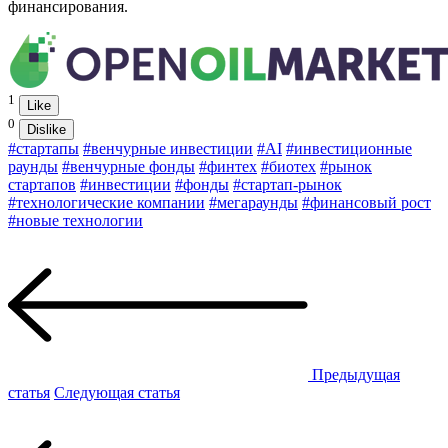
финансирования.
1
Like
0
Dislike
#стартапы
#венчурные инвестиции
#AI
#инвестиционные
раунды
#венчурные фонды
#финтех
#биотех
#рынок
стартапов
#инвестиции
#фонды
#стартап-рынок
#технологические компании
#мегараунды
#финансовый рост
#новые технологии
Предыдущая
статья
Следующая статья