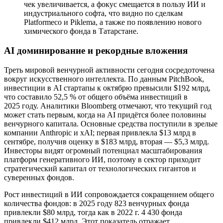
чек увеличивается, а фокус смещается в пользу ИИ и
индустриального софта, что видно по сделкам
Platformeco и Piklema, а также по появлению нового
химического фонда в Татарстане.
AI доминирование и рекордные вложения
Треть мировой венчурной активности сегодня сосредоточена
вокруг искусственного интеллекта. По данным PitchBook,
инвестиции в AI стартапы к октябрю превысили $192 млрд,
что составило 52,5 % от общего объёма инвестиций в
2025 году. Аналитики Bloomberg отмечают, что текущий год
может стать первым, когда на AI придётся более половины
венчурного капитала. Основные средства поступили в зрелые
компании Anthropic и xAI; первая привлекла $13 млрд в
сентябре, получив оценку в $183 млрд, вторая — $5,3 млрд.
Инвесторы видят огромный потенциал масштабирования
платформ генеративного ИИ, поэтому в сектор приходит
стратегический капитал от технологических гигантов и
суверенных фондов.
Рост инвестиций в ИИ сопровождается сокращением общего
количества фондов: в 2025 году 823 венчурных фонда
привлекли $80 млрд, тогда как в 2022 г. 4 430 фонда
привлекли $412 млрд. Этот показатель отражает