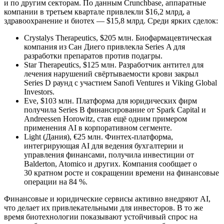
и по другим секторам. По данным Crunchbase, аппаратные
компании в третьем квартале привлекли $16,2 млрд, а
здравоохранение и биотех — $15,8 млрд. Среди ярких сделок:
Crystalys Therapeutics, $205 млн. Биофармацевтическая
компания из Сан Диего привлекла Series A для
разработки препаратов против подагры.
Star Therapeutics, $125 млн. Разработчик антител для
лечения нарушений свёртываемости крови закрыл
Series D раунд с участием Sanofi Ventures и Viking Global
Investors.
Eve, $103 млн. Платформа для юридических фирм
получила Series B финансирование от Spark Capital и
Andreessen Horowitz, став ещё одним примером
применения AI в корпоративном сегменте.
Light (Дания), €25 млн. Финтех-платформа,
интегрирующая AI для ведения бухгалтерии и
управления финансами, получила инвестиции от
Balderton, Atomico и других. Компания сообщает о
30 кратном росте и сокращении времени на финансовые
операции на 84 %.
Финансовые и юридические сервисы активно внедряют AI,
что делает их привлекательными для инвесторов. В то же
время биотехнологии показывают устойчивый спрос на