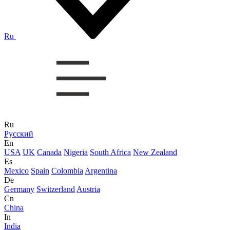
Ru
Ru
Русский
En
USA
UK
Canada
Nigeria
South Africa
New Zealand
Es
Mexico
Spain
Colombia
Argentina
De
Germany
Switzerland
Austria
Cn
China
In
India