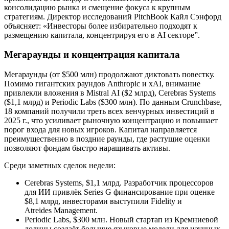
консолидацию рынка и смещение фокуса к крупным
стратегиям. Директор исследований PitchBook Кайл Сэнфорд
объясняет: «Инвесторы более избирательно подходят к
размещению капитала, концентрируя его в AI секторе”.
Мегараунды и концентрация капитала
Мегараунды (от $500 млн) продолжают диктовать повестку.
Помимо гигантских раундов Anthropic и xAI, внимание
привлекли вложения в Mistral AI ($2 млрд), Cerebras Systems
($1,1 млрд) и Periodic Labs ($300 млн). По данным Crunchbase,
18 компаний получили треть всех венчурных инвестиций в
2025 г., что усиливает рыночную концентрацию и повышает
порог входа для новых игроков. Капитал направляется
преимущественно в поздние раунды, где растущие оценки
позволяют фондам быстро наращивать активы.
Среди заметных сделок недели:
Cerebras Systems, $1,1 млрд. Разработчик процессоров
для ИИ привлёк Series G финансирование при оценке
$8,1 млрд, инвесторами выступили Fidelity и
Atreides Management.
Periodic Labs, $300 млн. Новый стартап из Кремниевой
долины создаёт большие языковые модели для научных