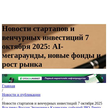
Новости стартапов и
венчурных инвестиций 7
октября 2025: AI-
мегараунды, новые фонды и
рост рынка
Главная
/
Новости и публикации
/
Новости стартапов и венчурных инвестиций 7 октября 2025
Все темы
Россия
Экономика
Календарь событий
IPO
Лента