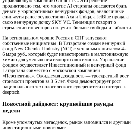
управляющую компанию Grdnt LLC. Это решение
продиктовано тем, что многие AI стартапы опасаются брать
деньги у корпоративных венчурных фондов; аналогичные
спин-ауты ранее осуществили Axa и Uniqa, а JetBlue продала
свою венчурную дочку SKY VC. Тенденция говорит о
стремлении инвесторов получить больше свободы и гибкости.
На региональном уровне Россия и СНГ запускают
собственные инициативы. В Татарстане создан венчурный
фонд New Chemical Industry (NCI) с уставным капиталом 4–
6 млрд руб., который будет инвестировать в малотоннажную
химию для уменьшения импортозависимости. Управление
фондом осуществляет Инвестиционный и венчурный фонд
Татарстана совместно с московской компанией
«Перспектива». Ожидаемая доходность — троекратный рост
стоимости проектов за 3‑5 лет. Фонд демонстрирует рост
национального технологического суверенитета и интерес к
deeptech.
Новостной дайджест: крупнейшие раунды
недели
Кроме упомянутых мегасделок, рынок запомнился и другими
инвестиционными новостями: