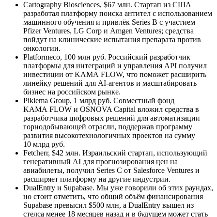
Cartography Biosciences, $67 млн. Стартап из США
разработал платформу поиска антител с использованием
машинного обучения и привлёк Series B с участием
Pfizer Ventures, LG Corp и Amgen Ventures; средства
пойдут на клинические испытания препарата против
онкологии.
Platformeco, 100 млн руб. Российский разработчик
платформы для интеграций и управления API получил
инвестиции от KAMA FLOW, что поможет расширить
линейку решений для AI‑агентов и масштабировать
бизнес на российском рынке.
Piklema Group, 1 млрд руб. Совместный фонд
KAMA FLOW и OSNOVA Capital вложил средства в
разработчика цифровых решений для автоматизации
горнодобывающей отрасли, поддержав программу
развития высокотехнологичных проектов на сумму
10 млрд руб.
Fetcherr, $42 млн. Израильский стартап, использующий
генеративный AI для прогнозирования цен на
авиабилеты, получил Series C от Salesforce Ventures и
расширяет платформу на другие индустрии.
DualEntry и Supabase. Мы уже говорили об этих раундах,
но стоит отметить, что общий объём финансирования
Supabase превысил $500 млн, а DualEntry вышел из
стелса менее 18 месяцев назад и в будущем может стать