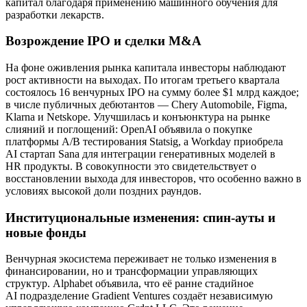
капитал благодаря применению машинного обучения для
разработки лекарств.
Возрождение IPO и сделки M&A
На фоне оживления рынка капитала инвесторы наблюдают
рост активности на выходах. По итогам третьего квартала
состоялось 16 венчурных IPO на сумму более $1 млрд каждое;
в числе публичных дебютантов — Chery Automobile, Figma,
Klarna и Netskope. Улучшилась и конъюнктура на рынке
слияний и поглощений: OpenAI объявила о покупке
платформы A/B тестирования Statsig, а Workday приобрела
AI стартап Sana для интеграции генеративных моделей в
HR продукты. В совокупности это свидетельствует о
восстановлении выхода для инвесторов, что особенно важно в
условиях высокой доли поздних раундов.
Институциональные изменения: спин-ауты и
новые фонды
Венчурная экосистема переживает не только изменения в
финансировании, но и трансформации управляющих
структур. Alphabet объявила, что её ранне стадийное
AI подразделение Gradient Ventures создаёт независимую