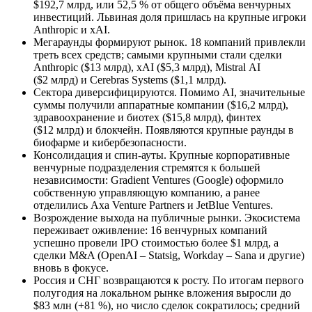
$192,7 млрд, или 52,5 % от общего объёма венчурных
инвестиций. Львиная доля пришлась на крупные игроки
Anthropic и xAI.
Мегараунды формируют рынок. 18 компаний привлекли
треть всех средств; самыми крупными стали сделки
Anthropic ($13 млрд), xAI ($5,3 млрд), Mistral AI
($2 млрд) и Cerebras Systems ($1,1 млрд).
Сектора диверсифицируются. Помимо AI, значительные
суммы получили аппаратные компании ($16,2 млрд),
здравоохранение и биотех ($15,8 млрд), финтех
($12 млрд) и блокчейн. Появляются крупные раунды в
биофарме и кибербезопасности.
Консолидация и спин-ауты. Крупные корпоративные
венчурные подразделения стремятся к большей
независимости: Gradient Ventures (Google) оформило
собственную управляющую компанию, а ранее
отделились Axa Venture Partners и JetBlue Ventures.
Возрождение выхода на публичные рынки. Экосистема
переживает оживление: 16 венчурных компаний
успешно провели IPO стоимостью более $1 млрд, а
сделки M&A (OpenAI – Statsig, Workday – Sana и другие)
вновь в фокусе.
Россия и СНГ возвращаются к росту. По итогам первого
полугодия на локальном рынке вложения выросли до
$83 млн (+81 %), но число сделок сократилось; средний