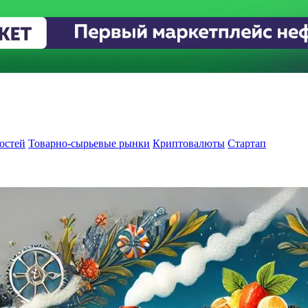
остей
Товарно-сырьевые рынки
Криптовалюты
Стартап