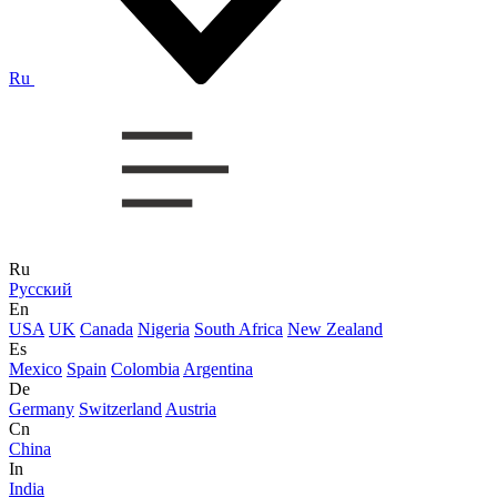
Ru
Ru
Русский
En
USA
UK
Canada
Nigeria
South Africa
New Zealand
Es
Mexico
Spain
Colombia
Argentina
De
Germany
Switzerland
Austria
Cn
China
In
India