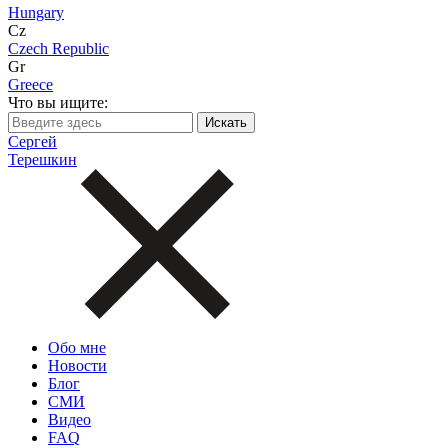
Hungary
Cz
Czech Republic
Gr
Greece
Что вы ищите:
Сергей
Терешкин
Обо мне
Новости
Блог
СМИ
Видео
FAQ