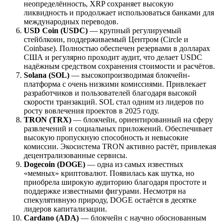
неопределённость, XRP сохраняет высокую
ликвидность и продолжает использоваться банками для
международных переводов.
USD Coin (USDC)
— крупный регулируемый
стейблкоин, поддерживаемый Центром (Circle и
Coinbase). Полностью обеспечен резервами в долларах
США и регулярно проходит аудит, что делает USDC
надёжным средством сохранения стоимости и расчётов.
Solana (SOL)
— высокопроизводимая блокчейн-
платформа с очень низкими комиссиями. Привлекает
разработчиков и пользователей благодаря высокой
скорости транзакций. SOL стал одним из лидеров по
росту вовлечения проектов в 2025 году.
TRON (TRX)
— блокчейн, ориентированный на сферу
развлечений и социальных приложений. Обеспечивает
высокую пропускную способность и невысокие
комиссии. Экосистема TRON активно растёт, привлекая
децентрализованные сервисы.
Dogecoin (DOGE)
— одна из самых известных
«мемных» криптовалют. Появилась как шутка, но
приобрела широкую аудиторию благодаря простоте и
поддержке известными фигурами. Несмотря на
спекулятивную природу, DOGE остаётся в десятке
лидеров капитализации.
Cardano (ADA)
— блокчейн с научно обоснованным