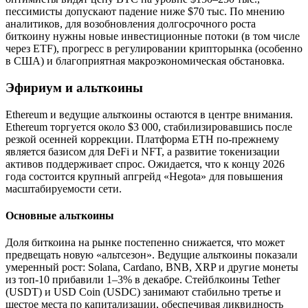
пессимисты допускают падение ниже $70 тыс. По мнению
аналитиков, для возобновления долгосрочного роста
биткоину нужны новые инвестиционные потоки (в том числе
через ETF), прогресс в регулировании крипторынка (особенно
в США) и благоприятная макроэкономическая обстановка.
Эфириум и альткоины
Ethereum и ведущие альткоины остаются в центре внимания.
Ethereum торгуется около $3 000, стабилизировавшись после
резкой осенней коррекции. Платформа ETH по-прежнему
является базисом для DeFi и NFT, а развитие токенизации
активов поддерживает спрос. Ожидается, что к концу 2026
года состоится крупный апгрейд «Hegota» для повышения
масштабируемости сети.
Основные альткоины
Доля биткоина на рынке постепенно снижается, что может
предвещать новую «альтсезон». Ведущие альткоины показали
умеренный рост: Solana, Cardano, BNB, XRP и другие монеты
из топ-10 прибавили 1–3% в декабре. Стейблкоины Tether
(USDT) и USD Coin (USDC) занимают стабильно третье и
шестое места по капитализации, обеспечивая ликвидность