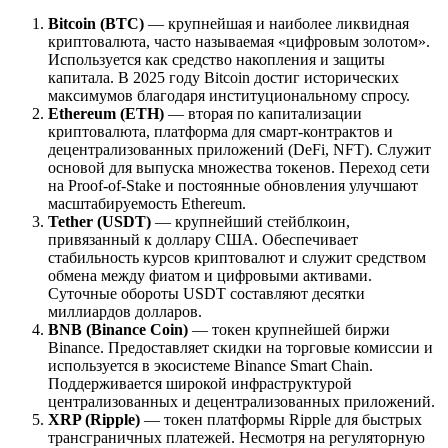
Bitcoin (BTC)
— крупнейшая и наиболее ликвидная
криптовалюта, часто называемая «цифровым золотом».
Используется как средство накопления и защиты
капитала. В 2025 году Bitcoin достиг исторических
максимумов благодаря институциональному спросу.
Ethereum (ETH)
— вторая по капитализации
криптовалюта, платформа для смарт-контрактов и
децентрализованных приложений (DeFi, NFT). Служит
основой для выпуска множества токенов. Переход сети
на Proof-of-Stake и постоянные обновления улучшают
масштабируемость Ethereum.
Tether (USDT)
— крупнейший стейблкоин,
привязанный к доллару США. Обеспечивает
стабильность курсов криптовалют и служит средством
обмена между фиатом и цифровыми активами.
Суточные обороты USDT составляют десятки
миллиардов долларов.
BNB (Binance Coin)
— токен крупнейшей биржи
Binance. Предоставляет скидки на торговые комиссии и
используется в экосистеме Binance Smart Chain.
Поддерживается широкой инфраструктурой
централизованных и децентрализованных приложений.
XRP (Ripple)
— токен платформы Ripple для быстрых
трансграничных платежей. Несмотря на регуляторную