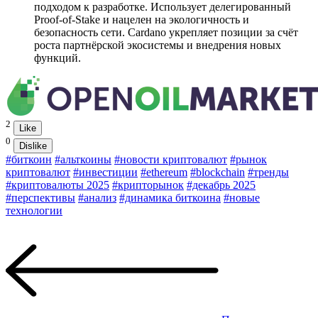
подходом к разработке. Использует делегированный
Proof-of-Stake и нацелен на экологичность и
безопасность сети. Cardano укрепляет позиции за счёт
роста партнёрской экосистемы и внедрения новых
функций.
2
Like
0
Dislike
#биткоин
#альткоины
#новости криптовалют
#рынок
криптовалют
#инвестиции
#ethereum
#blockchain
#тренды
#криптовалюты 2025
#крипторынок
#декабрь 2025
#перспективы
#анализ
#динамика биткоина
#новые
технологии