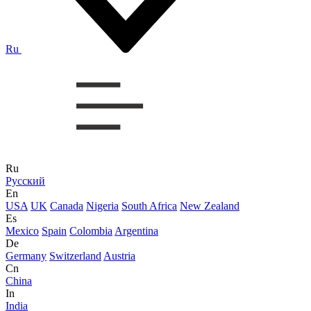
Ru
Ru
Русский
En
USA
UK
Canada
Nigeria
South Africa
New Zealand
Es
Mexico
Spain
Colombia
Argentina
De
Germany
Switzerland
Austria
Cn
China
In
India