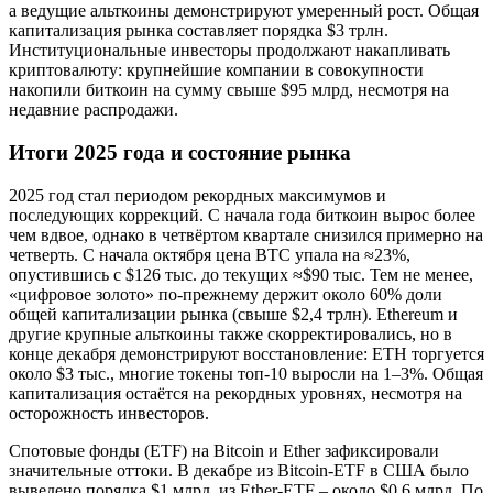
а ведущие альткоины демонстрируют умеренный рост. Общая
капитализация рынка составляет порядка $3 трлн.
Институциональные инвесторы продолжают накапливать
криптовалюту: крупнейшие компании в совокупности
накопили биткоин на сумму свыше $95 млрд, несмотря на
недавние распродажи.
Итоги 2025 года и состояние рынка
2025 год стал периодом рекордных максимумов и
последующих коррекций. С начала года биткоин вырос более
чем вдвое, однако в четвёртом квартале снизился примерно на
четверть. С начала октября цена BTC упала на ≈23%,
опустившись с $126 тыс. до текущих ≈$90 тыс. Тем не менее,
«цифровое золото» по-прежнему держит около 60% доли
общей капитализации рынка (свыше $2,4 трлн). Ethereum и
другие крупные альткоины также скорректировались, но в
конце декабря демонстрируют восстановление: ETH торгуется
около $3 тыс., многие токены топ-10 выросли на 1–3%. Общая
капитализация остаётся на рекордных уровнях, несмотря на
осторожность инвесторов.
Спотовые фонды (ETF) на Bitcoin и Ether зафиксировали
значительные оттоки. В декабре из Bitcoin-ETF в США было
выведено порядка $1 млрд, из Ether-ETF – около $0,6 млрд. По