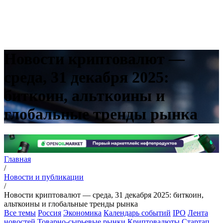
Новости криптовалют —
среда, 31 декабря 2025:
биткоин, альткоины и
глобальные тренды рынка
Главная
/
Новости и публикации
/
Новости криптовалют — среда, 31 декабря 2025: биткоин,
альткоины и глобальные тренды рынка
Все темы
Россия
Экономика
Календарь событий
IPO
Лента
новостей
Товарно-сырьевые рынки
Криптовалюты
Стартап