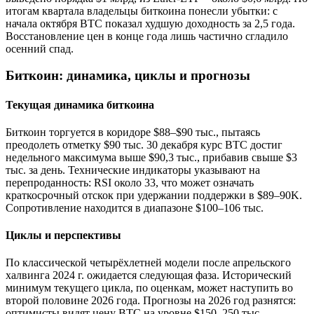
итогам квартала владельцы биткоина понесли убытки: с
начала октября BTC показал худшую доходность за 2,5 года.
Восстановление цен в конце года лишь частично сгладило
осенний спад.
Биткоин: динамика, циклы и прогнозы
Текущая динамика биткоина
Биткоин торгуется в коридоре $88–$90 тыс., пытаясь
преодолеть отметку $90 тыс. 30 декабря курс BTC достиг
недельного максимума выше $90,3 тыс., прибавив свыше $3
тыс. за день. Технические индикаторы указывают на
перепроданность: RSI около 33, что может означать
краткосрочный отскок при удержании поддержки в $89–90K.
Сопротивление находится в диапазоне $100–106 тыс.
Циклы и перспективы
По классической четырёхлетней модели после апрельского
халвинга 2024 г. ожидается следующая фаза. Исторический
минимум текущего цикла, по оценкам, может наступить во
второй половине 2026 года. Прогнозы на 2026 год разнятся:
оптимисты видят цену BTC на уровне $150–250 тыс.,