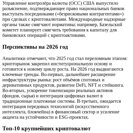
Управление контролёра валюты (OCC) США выпустило
разъяснение, подтверждающее право национальных банков
выступать посредниками («безрисковыми контрагентами»)
при сделках с криптовалютами. Международные надзорные
органы также смягчают нормативы: например, Базельский
комитет планирует смягчить требования к капиталу для
банковских операций с криптоактивами.
Перспективы на 2026 год
Аналитики отмечают, что 2025 год стал переломным этапом:
крипторынок закрепил институциональную основу и
готовится к новому циклу роста. На 2026 год выдвигаются
ключевые тренды. Во-первых, дальнейшее расширение
инфраструктуры рынка: рост объёмов спотовых и
деривативных продуктов, развитие DeFi, NFT и стейкинга.
Во-вторых, ускорение токенизации реальных активов
(фондов, сырья) и интеграция цифровых валют в
традиционные платежные системы. В-третьих, ожидается
интеграция передовых технологий (искусственного
интеллекта, блокчейна) в финансовый сектор и усиление
акцента на устойчивости и ESG-проектах.
Топ-10 крупнейших криптовалют