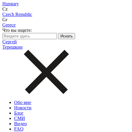
Hungary
Cz
Czech Republic
Gr
Greece
Что вы ищите:
Сергей
Терешкин
Обо мне
Новости
Блог
СМИ
Видео
FAQ