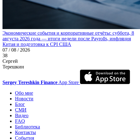
Экономические события и корпоративные отчёты: суббота, 8
августа 2026 года — итоги недели после Payrolls, инфляция
Китая и подготовка к CPI США
07 / 08 / 2026
38
Сергей
Терешкин
Sergey Tereshkin Finance
App Store
Обо мне
Новости
Блог
СМИ
Видео
FAQ
Библиотека
Контакты
События