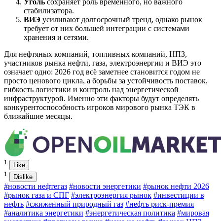
Уголь
сохраняет роль временного, но важного
стабилизатора.
ВИЭ
усиливают долгосрочный тренд, однако рынок
требует от них большей интеграции с системами
хранения и сетями.
Для нефтяных компаний, топливных компаний, НПЗ,
участников рынка нефти, газа, электроэнергии и ВИЭ это
означает одно: 2026 год всё заметнее становится годом не
просто ценового цикла, а борьбы за устойчивость поставок,
гибкость логистики и контроль над энергетической
инфраструктурой. Именно эти факторы будут определять
конкурентоспособность игроков мирового рынка ТЭК в
ближайшие месяцы.
1
Like
1
Dislike
#новости нефтегаз
#новости энергетики
#рынок нефти 2026
#рынок газа и СПГ
#электроэнергия рынок
#инвестиции в
нефть
#сжиженный природный газ
#нефть риск-премия
#аналитика энергетики
#энергетическая политика
#мировая