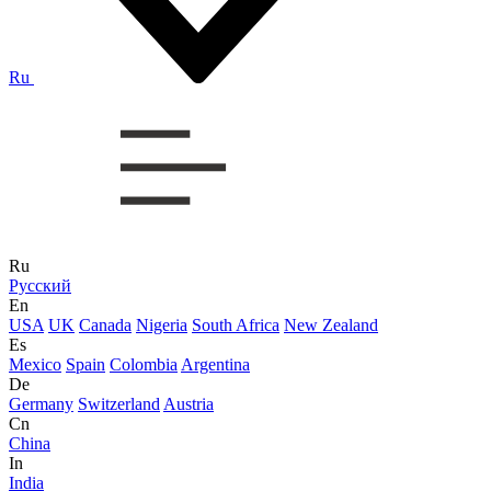
Ru
Ru
Русский
En
USA
UK
Canada
Nigeria
South Africa
New Zealand
Es
Mexico
Spain
Colombia
Argentina
De
Germany
Switzerland
Austria
Cn
China
In
India