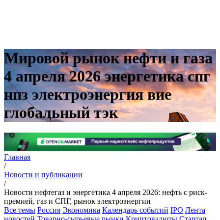
Мировой рынок нефти и газа
4 апреля 2026 энергетика спг
нпз электроэнергия вие
глобальный тэк
Главная
/
Новости и публикации
/
Новости нефтегаз и энергетика 4 апреля 2026: нефть с риск-
премией, газ и СПГ, рынок электроэнергии
Все темы
Россия
Экономика
Календарь событий
IPO
Лента
новостей
Товарно-сырьевые рынки
Криптовалюты
Стартап