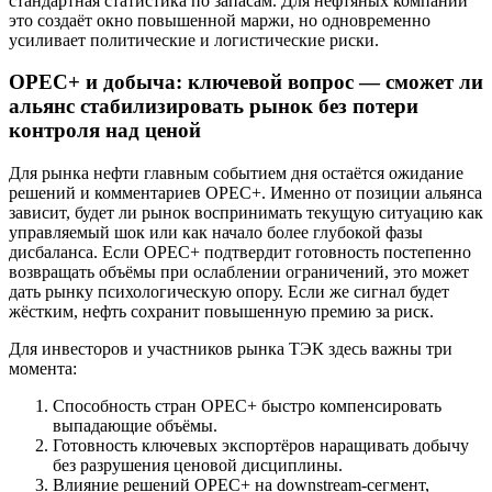
стандартная статистика по запасам. Для нефтяных компаний
это создаёт окно повышенной маржи, но одновременно
усиливает политические и логистические риски.
OPEC+ и добыча: ключевой вопрос — сможет ли
альянс стабилизировать рынок без потери
контроля над ценой
Для рынка нефти главным событием дня остаётся ожидание
решений и комментариев OPEC+. Именно от позиции альянса
зависит, будет ли рынок воспринимать текущую ситуацию как
управляемый шок или как начало более глубокой фазы
дисбаланса. Если OPEC+ подтвердит готовность постепенно
возвращать объёмы при ослаблении ограничений, это может
дать рынку психологическую опору. Если же сигнал будет
жёстким, нефть сохранит повышенную премию за риск.
Для инвесторов и участников рынка ТЭК здесь важны три
момента:
Способность стран OPEC+ быстро компенсировать
выпадающие объёмы.
Готовность ключевых экспортёров наращивать добычу
без разрушения ценовой дисциплины.
Влияние решений OPEC+ на downstream-сегмент,