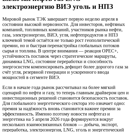
электроэнергию ВИЭ уголь и НПЗ
Мировой рынок ТЭК завершает первую неделю апреля в
состоянии высокой нервозности. Для инвесторов, нефтяных
компаний, топливных компаний, участников рынка нефти,
газа, электроэнергии, ВИЭ, угля, нефтепродуктов и НПЗ
ключевой темой остаётся не только рост геополитической
премии, но и быстрая перенастройка глобальных потоков
сырья и топлива. В центре внимания — реакция OPEC+,
устойчивость поставок через стратегические маршруты,
динамика LNG, состояние переработки и способность
энергосистем компенсировать дефицит более дорогого газа за
счёт угля, резервной генерации и ускоренного ввода
мощностей в сегменте ВИЭ.
Если в начале года рынок рассчитывал на более мягкий
сценарий по нефти и газу, то теперь главным драйвером цен и
инвестиционных решений становится безопасность поставок.
Для глобального энергетического сектора это означает одно:
премия за надёжность вновь становится важнее премии за
эффективность. Именно поэтому новости нефтегаз и
энергетика на 5 апреля 2026 года формируются вокруг
нескольких взаимосвязанных блоков — добыча, экспорт,
переработка, электроэнергия, LNG, уголь и энергетический