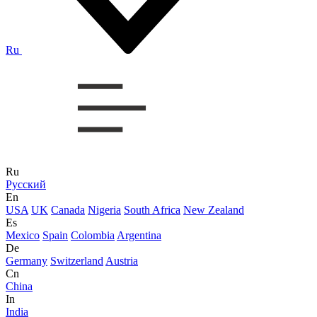
Ru
Ru
Русский
En
USA
UK
Canada
Nigeria
South Africa
New Zealand
Es
Mexico
Spain
Colombia
Argentina
De
Germany
Switzerland
Austria
Cn
China
In
India