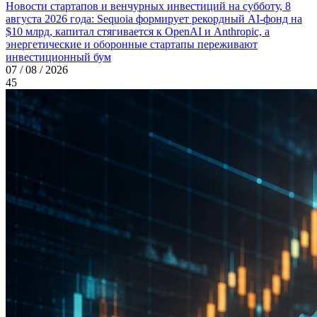
Новости стартапов и венчурных инвестиций на субботу, 8
августа 2026 года: Sequoia формирует рекордный AI-фонд на
$10 млрд, капитал стягивается к OpenAI и Anthropic, а
энергетические и оборонные стартапы переживают
инвестиционный бум
07 / 08 / 2026
45