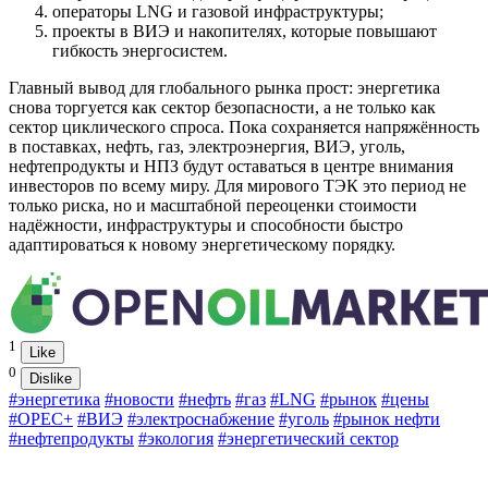
операторы LNG и газовой инфраструктуры;
проекты в ВИЭ и накопителях, которые повышают
гибкость энергосистем.
Главный вывод для глобального рынка прост: энергетика
снова торгуется как сектор безопасности, а не только как
сектор циклического спроса. Пока сохраняется напряжённость
в поставках, нефть, газ, электроэнергия, ВИЭ, уголь,
нефтепродукты и НПЗ будут оставаться в центре внимания
инвесторов по всему миру. Для мирового ТЭК это период не
только риска, но и масштабной переоценки стоимости
надёжности, инфраструктуры и способности быстро
адаптироваться к новому энергетическому порядку.
1
Like
0
Dislike
#энергетика
#новости
#нефть
#газ
#LNG
#рынок
#цены
#OPEC+
#ВИЭ
#электроснабжение
#уголь
#рынок нефти
#нефтепродукты
#экология
#энергетический сектор