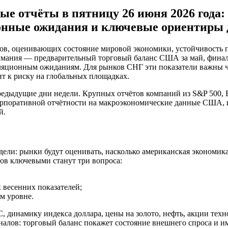
е отчёты в пятницу 26 июня 2026 года:
ионные ожидания и ключевые ориентиры 
ров, оценивающих состояние мировой экономики, устойчивость 
мания — предварительный торговый баланс США за май, финаль
ляционным ожиданиям. Для рынков СНГ эти показатели важны че
т к риску на глобальных площадках.
дыдущие дни недели. Крупных отчётов компаний из S&P 500, Eur
 корпоративной отчётности на макроэкономические данные США
й.
ли: рынки будут оценивать, насколько американская экономика
ров ключевыми станут три вопроса:
 весенних показателей;
м уровне.
, динамику индекса доллара, цены на золото, нефть, акции тех
налов: торговый баланс покажет состояние внешнего спроса и им