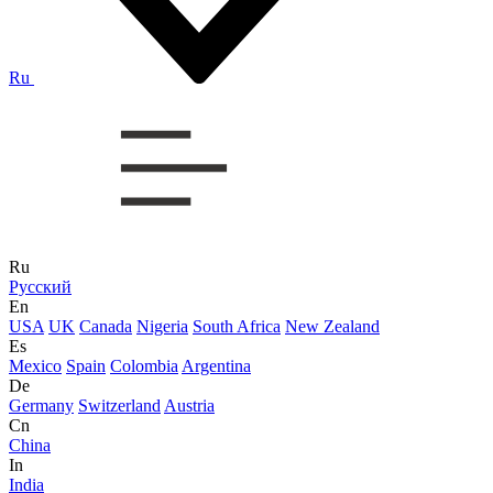
Ru
Ru
Русский
En
USA
UK
Canada
Nigeria
South Africa
New Zealand
Es
Mexico
Spain
Colombia
Argentina
De
Germany
Switzerland
Austria
Cn
China
In
India