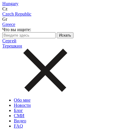
Hungary
Cz
Czech Republic
Gr
Greece
Что вы ищите:
Сергей
Терешкин
Обо мне
Новости
Блог
СМИ
Видео
FAQ