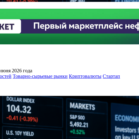
июня 2026 года
остей
Товарно-сырьевые рынки
Криптовалюты
Стартап