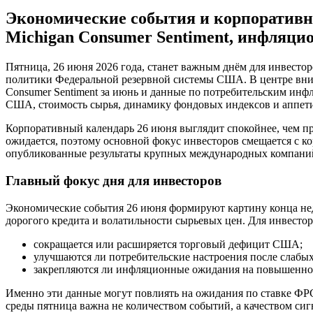
Экономические события и корпоративны
Michigan Consumer Sentiment, инфляц
Пятница, 26 июня 2026 года, станет важным днём для инвесто
политики Федеральной резервной системы США. В центре вни
Consumer Sentiment за июнь и данные по потребительским инф
США, стоимость сырья, динамику фондовых индексов и аппети
Корпоративный календарь 26 июня выглядит спокойнее, чем пре
ожидается, поэтому основной фокус инвесторов смещается с
опубликованные результаты крупных международных компани
Главный фокус дня для инвесторов
Экономические события 26 июня формируют картину конца неде
дорогого кредита и волатильности сырьевых цен. Для инвесто
сокращается или расширяется торговый дефицит США;
улучшаются ли потребительские настроения после слабых
закрепляются ли инфляционные ожидания на повышенно
Именно эти данные могут повлиять на ожидания по ставке ФРС
среды пятница важна не количеством событий, а качеством сиг