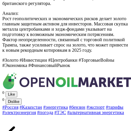
британского регулятора.
Анализ:
Рост геополитических и экономических рисков делает золото
главным защитным активом для инвесторов. Массовая скупка
металла центробанками и хедж-фондами указывает на
подготовку к возможным экономическим потрясениям.
Фактор неопределенности, связанный с торговой политикой
Трампа, также усиливает спрос на золото, что может привести
к новым рекордным котировкам в 2025 году.
#Золото #Инвестиции #Центробанки #ТорговыеВойны
#Экономика #ФинансовыйРынок
0
Like
0
Dislike
#Россия
#Казахстан
#энергетика
#бензин
#экспорт
#тарифы
#электроэнергия
#погода
#ТЭС
#альтернативная энергетика