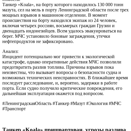
Танкер «Koala», на борту которого находилось 130 000 тонн
мазута, сел на мель в порту Ленинградской области после трех
мощных взрывов в машинном отделении. В момент
происшествия на борту находился экипаж из 24 человек,
включая четырех россиян, восьмерых граждан Грузии и
двенадцать индонезийцев. Всем удалось эвакуироваться на
берег. МЧС установило боновые заграждения, утечки
нефтепродуктов не зафиксировано.
Анализ:
Инцидент потенциально мог привести к экологической
катастрофе, однако оперативные действия МЧС позволили
предотвратить разлив топлива. Причины взрывов пока
неизвестны, что вызывает вопросы о безопасности судна и
возможных технических неисправностях. В ближайшее время
последует расследование, и, вероятно, задержки в работе
порта. Если судно получило критические повреждения, его
дальнейшая эксплуатация окажется под вопросом.
#ЛенинградскаяОбласть #Танкер #Мазут #Экология #МЧС
#Транспорт
Танкер «Koala» пришвартован, угрозы разлива