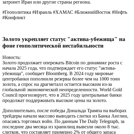
затронет Иран или другие страны региона.
#Геополитика #Израиль #ХАМАС #БлижнийВосток #Нефть
#Конфликт
Золото укрепляет статус "актива-убежища" на
фоне геополитической нестабильности
Новость:
Золото продолжает опережать Bitcoin по динамике роста с
начала 2025 года, что подтверждает его статус "актива-
убежища", сообщает Bloomberg. В 2024 году мировые
центробанки пополнили резервы более чем на 1000 тонн
золота, а спрос на драгметалл остается высоким из-за
глобальной экономической неопределенности. World Gold
Council прогнозирует, что в 2025 году центральные банки
продолжат поддерживать высокие цены на золото.
Дополнительно, после победы Дональда Трампа на выборах
трейдеры начали массово выводить слитки из Банка Англии,
опасаясь торговых войн. По данным The Daily Telegraph, за
последние два месяца из хранилищ вывезли около 8 тыс.
слитков, что составляет примерно 2% от общего запаса