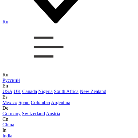
Ru
Ru
Русский
En
USA
UK
Canada
Nigeria
South Africa
New Zealand
Es
Mexico
Spain
Colombia
Argentina
De
Germany
Switzerland
Austria
Cn
China
In
India