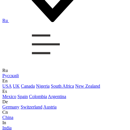
Ru
Ru
Русский
En
USA
UK
Canada
Nigeria
South Africa
New Zealand
Es
Mexico
Spain
Colombia
Argentina
De
Germany
Switzerland
Austria
Cn
China
In
India